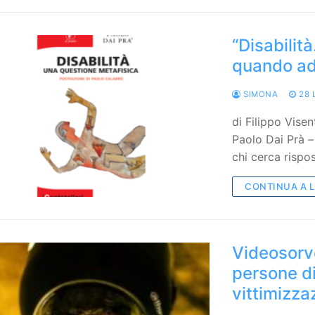
“Disabilit
quando ad 
SIMONA
28 
di Filippo Visen
Paolo Dai Prà – 
chi cerca risp
CONTINUA A 
Videosorve
persone di
vittimizza