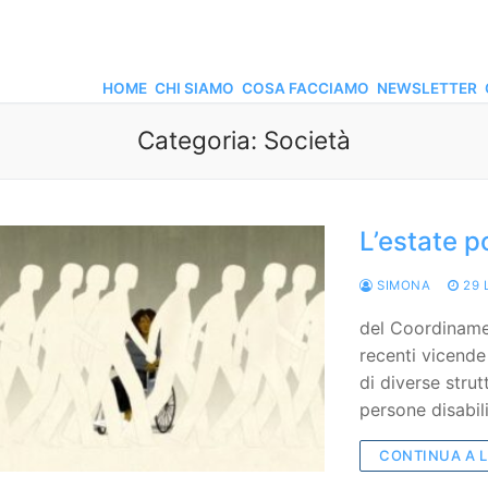
HOME
CHI SIAMO
COSA FACCIAMO
NEWSLETTER
Categoria:
Società
L’estate p
SIMONA
29 
del Coordiname
recenti vicende 
di diverse strut
persone disabil
CONTINUA A 