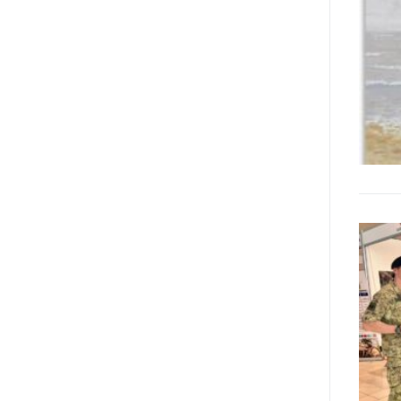
Manifesto. A parte la
declinazione al femminile, sulla
quale torneremo più avanti,
niente di originale, a dire il vero,
giacché il Secondo Manifesto è
stato sviluppato nel solco della
Convenzione ONU sui diritti delle
persone con disabilità (del 2006,
ratificata dall’Italia con la Legge
18/2009), e questa conteneva già
al suo interno specifiche
indicazioni in tema di libertà di
espressione e opinione e accesso
all’informazione (articoli 2, 9, 21
e 24). In particolare, l’articolo 21
della stessa, esordisce così: «Gli
Stati Parti adottano tutte le
misure adeguate a garantire che