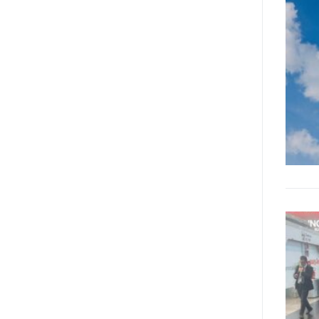
l’accessibilità dell’informazione.
L’approccio assistenziale guarda
alle persone con disabilità come
destinatarie di interventi. Una
visione più moderna le guarda
come soggetti che devono
essere messi in condizione di
autodeterminarsi. Non è,
ovviamente, solo una questione
di parole, ma di fornire strumenti
che mettano la persona con
disabilità in condizione di
compiere liberamente tutte le
scelte che riguardano la sua vita.
È un progetto ambizioso, a volte
anche faticoso, ma è l’unica via
per la libertà. Tra i tanti strumenti
che possiamo utilizzare per