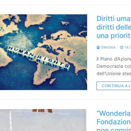
Diritti um
diritti del
una priori
SIMONA
14 
Il Piano d’Azion
Democrazia coi
dell’Unione ste
CONTINUA A 
“Wonderlan
Fondazione
non convi