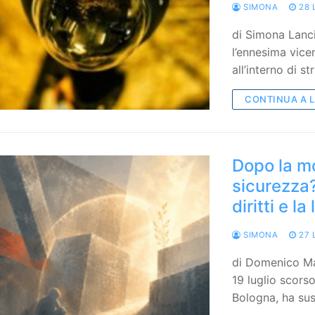
SIMONA
28 
di Simona Lanc
l’ennesima vice
all’interno di s
CONTINUA A 
Dopo la mo
sicurezza?
diritti e l
SIMONA
27 
di Domenico Ma
19 luglio scorso
Bologna, ha sus