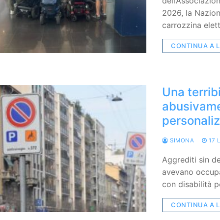
dell’Associazio
2026, la Naziona
carrozzina elet
CONTINUA A 
Una terrib
abusivame
personali
SIMONA
17 
Aggrediti sin d
avevano occupa
con disabilità 
CONTINUA A 