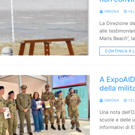
SIMONA
14 
La Direzione de
alle testimonian
Maris Beach”, l
CONTINUA A 
A ExpoAID
della milit
SIMONA
13 
Una nota dell’O
scuole e delle 
informativi di 