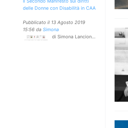
Il Secondo Manifesto sui diritti
delle Donne con Disabilità in CAA
Pubblicato il
13 Agosto 2019
15:56
da
Simona
di Simona Lancioni,
responsabile del
centro Informare un’h di Peccioli
(Pisa) Dopo la traduzione in
lingua italiana, e la versione facile
da leggere, arriva ora la versione
in comunicazione aumentativa
alternativa (CAA) del “Secondo
Manifesto sui diritti delle Donne e
delle Ragazze con Disabilità
nell’Unione Europea”. La
rivendicazione ed il godimento
dei diritti passa anche attraverso