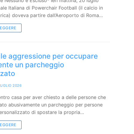
ne Nessuno è Escluso* Ieri mattina, 20 luglio
le Italiana di Powerchair Football (il calcio in
trica) doveva partire dall’Aeroporto di Roma…
LEGGERE
ile aggressione per occupare
nte un parcheggio
zzato
LUGLIO 2026
entro casa per aver chiesto a delle persone che
to abusivamente un parcheggio per persone
personalizzato di spostare la propria…
LEGGERE