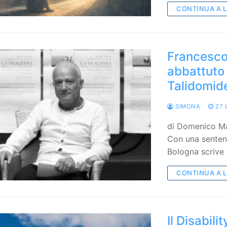
CONTINUA A 
Francesco
abbattuto 
Talidomid
SIMONA
27 
di Domenico Ma
Con una sentenz
Bologna scrive 
CONTINUA A 
Il Disabil