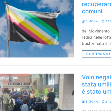
recuperare
comuni
SIMONA
22 
del Movimento An
radici nelle lot
trasformato il
CONTINUA A 
Volo negato
stata umil
è stato um
SIMONA
21 