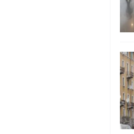
realizzare questo progetto,
l’accesso all’informazione ha
un’importanza strategica. Posto
poi che tutta l’informazione
dovrebbe essere accessibile, ma
che non è possibile tradurre tutto
simultaneamente, sarebbe
importante iniziare col rendere
accessibili almeno i documenti
che parlano i diritti. Proprio a
partire da queste considerazioni,
dopo aver prodotto la traduzione
in lingua italiana, e la versione
facile da leggere (qui
la presentazione), abbiamo
deciso di realizzare la versione in
comunicazione aumentativa
alternativa (CAA) del “Secondo