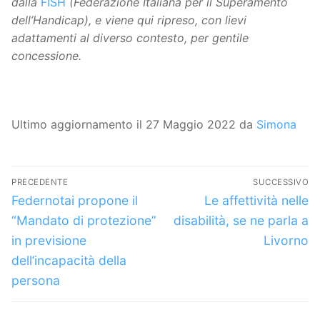
dalla
FISH
(Federazione Italiana per il Superamento
dell’Handicap), e viene qui ripreso, con lievi
adattamenti al diverso contesto, per gentile
concessione.
Ultimo aggiornamento il 27 Maggio 2022 da
Simona
Navigazione
PRECEDENTE
SUCCESSIVO
articoli
Articolo
Articolo
Federnotai propone il
Le affettività nelle
precedente:
successivo:
“Mandato di protezione”
disabilità, se ne parla a
in previsione
Livorno
dell’incapacità della
persona