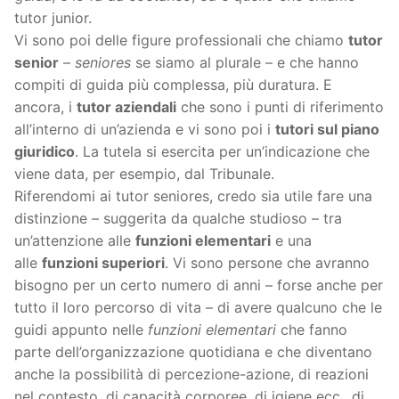
tutor junior.
Vi sono poi delle figure professionali che chiamo
tutor
senior
–
seniores
se siamo al plurale – e che hanno
compiti di guida più complessa, più duratura. E
ancora, i
tutor aziendali
che sono i punti di riferimento
all’interno di un’azienda e vi sono poi i
tutori sul piano
giuridico
. La tutela si esercita per un’indicazione che
viene data, per esempio, dal Tribunale.
Riferendomi ai tutor seniores, credo sia utile fare una
distinzione – suggerita da qualche studioso – tra
un’attenzione alle
funzioni elementari
e una
alle
funzioni superiori
. Vi sono persone che avranno
bisogno per un certo numero di anni – forse anche per
tutto il loro percorso di vita – di avere qualcuno che le
guidi appunto nelle
funzioni elementari
che fanno
parte dell’organizzazione quotidiana e che diventano
anche la possibilità di percezione-azione, di reazioni
nel contesto, di capacità corporee, di igiene ecc., di