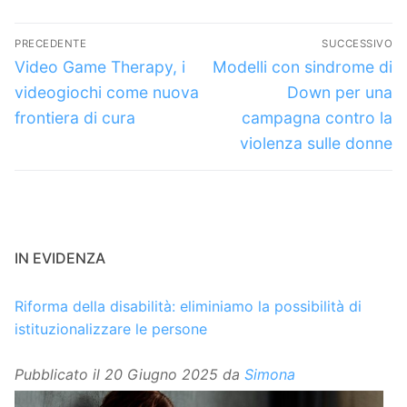
Navigazione
PRECEDENTE
SUCCESSIVO
articoli
Articolo
Articolo
Video Game Therapy, i
Modelli con sindrome di
precedente:
successivo:
videogiochi come nuova
Down per una
frontiera di cura
campagna contro la
violenza sulle donne
IN EVIDENZA
Riforma della disabilità: eliminiamo la possibilità di
istituzionalizzare le persone
Pubblicato il
20 Giugno 2025
da
Simona