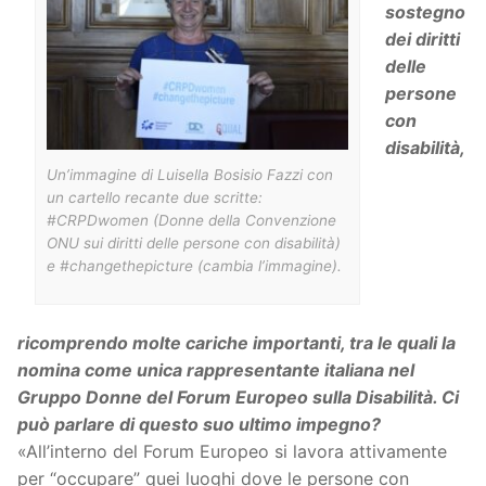
sostegno
dei diritti
delle
persone
con
disabilità,
Un’immagine di Luisella Bosisio Fazzi con
un cartello recante due scritte:
#CRPDwomen (Donne della Convenzione
ONU sui diritti delle persone con disabilità)
e #changethepicture (cambia l’immagine).
ricomprendo molte cariche importanti, tra le quali la
nomina come unica rappresentante italiana nel
Gruppo Donne del Forum Europeo sulla Disabilità. Ci
può parlare di questo suo ultimo impegno?
«All’interno del Forum Europeo si lavora attivamente
per “occupare” quei luoghi dove le persone con