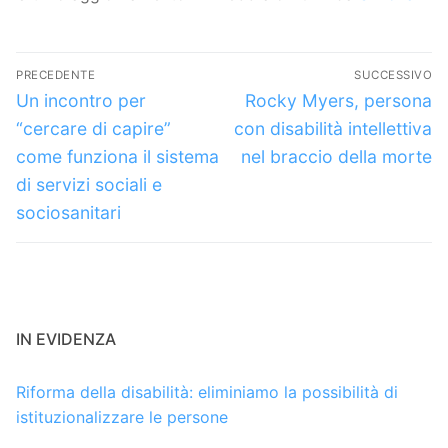
Navigazione
PRECEDENTE
SUCCESSIVO
articoli
Articolo
Articolo
Un incontro per
Rocky Myers, persona
precedente:
successivo:
“cercare di capire”
con disabilità intellettiva
come funziona il sistema
nel braccio della morte
di servizi sociali e
sociosanitari
IN EVIDENZA
Riforma della disabilità: eliminiamo la possibilità di
istituzionalizzare le persone