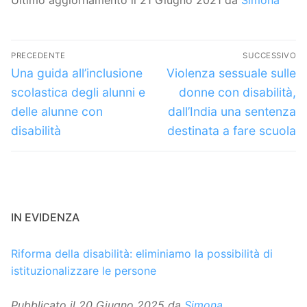
Navigazione
PRECEDENTE
SUCCESSIVO
articoli
Articolo
Articolo
Una guida all’inclusione
Violenza sessuale sulle
precedente:
successivo:
scolastica degli alunni e
donne con disabilità,
delle alunne con
dall’India una sentenza
disabilità
destinata a fare scuola
IN EVIDENZA
Riforma della disabilità: eliminiamo la possibilità di
istituzionalizzare le persone
Pubblicato il
20 Giugno 2025
da
Simona