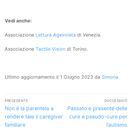
Vedi anche:
Associazione
Lettura Agevolata
di Venezia.
Associazione
Tactile Vision
di Torino.
Ultimo aggiornamento il 1 Giugno 2023 da
Simona
Navigazione
PRECEDENTE
SUCCESSIVO
articoli
Articolo
Articolo
Non è la parentela a
Passato e presente delle
precedente:
successivo:
rendere tale il caregiver
cure e pseudo-cure per
familiare
l’autismo