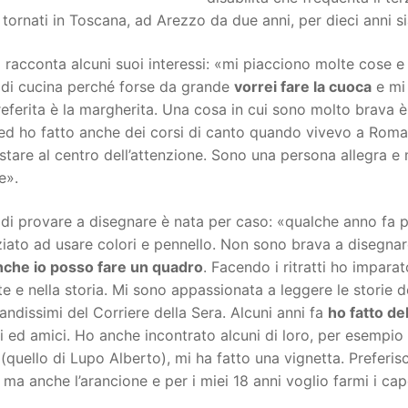
tornati in Toscana, ad Arezzo da due anni, per dieci anni s
 racconta alcuni suoi interessi: «mi piacciono molte cose 
 di cucina perché forse da grande
vorrei fare la cuoca
e mi 
eferita è la margherita. Una cosa in cui sono molto brava è 
ed ho fatto anche dei corsi di canto quando vivevo a Roma
stare al centro dell’attenzione. Sono una persona allegra e 
e».
a di provare a disegnare è nata per caso: «qualche anno f
ziato ad usare colori e pennello. Non sono brava a disegnar
nche io posso fare un quadro
. Facendo i ritratti ho impar
rte e nella storia. Mi sono appassionata a leggere le storie 
andissimi del Corriere della Sera. Alcuni anni fa
ho fatto de
 ed amici. Ho anche incontrato alcuni di loro, per esempio
r
(quello di Lupo Alberto), mi ha fatto una vignetta. Preferisco
 ma anche l’arancione e per i miei 18 anni voglio farmi i cape