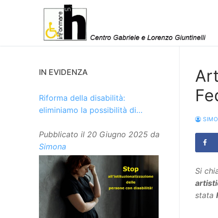
Vai
al
contenuto
Art
IN EVIDENZA
Fe
Riforma della disabilità:
eliminiamo la possibilità di
SIM
istituzionalizzare le persone
Pubblicato il
20 Giugno 2025
da
Simona
Si chi
artist
stata