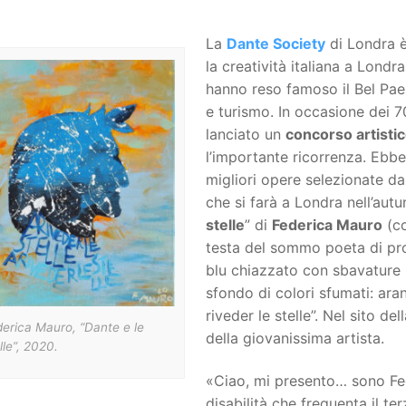
La
Dante Society
di Londra è
la creatività italiana a Londr
hanno reso famoso il Bel Paes
e turismo. In occasione dei 7
lanciato un
concorso artistic
l’importante ricorrenza. Ebbe
migliori opere selezionate d
che si farà a Londra nell’autu
stelle
” di
Federica Mauro
(co
testa del sommo poeta di pro
blu chiazzato con sbavature ir
sfondo di colori sfumati: aran
riveder le stelle”. Nel sito del
erica Mauro, “Dante e le
della giovanissima artista.
lle”, 2020.
«Ciao, mi presento… sono F
disabilità che frequenta il te