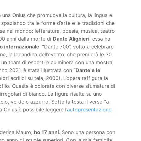
 una Onlus che promuove la cultura, la lingua e
a spaziando tra le forme d’arte e le tradizioni che
e nel mondo: letteratura, poesia, musica, teatro
00 anni dalla morte di
Dante Alighieri
, essa ha
o internazionale
, “Dante 700”, volto a celebrare
ne, la locandina dell’evento, che premierà le 30
a un team di esperti e culminerà con una mostra
nno 2021, è stata illustrata con “
Dante e le
lori acrilici su tela, 2000). L’opera raffigura la
filo. Questa è colorata con diverse sfumature di
regolari di bianco. La figura risalta su uno
cio, verde e azzurro. Sotto la testa il verso “a
la Onlus è possibile leggere l’
autopresentazione
ederica Mauro,
ho 17 anni
. Sono una persona con
rzo anno di scuole superiori. Con la mia famiglia