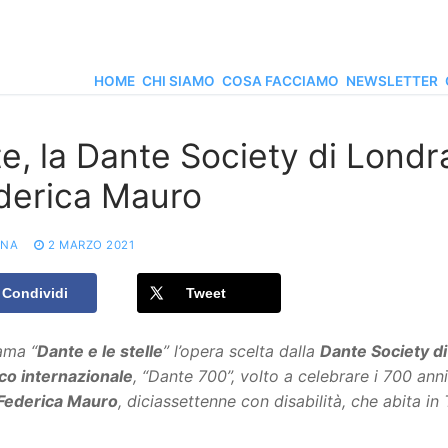
HOME
CHI SIAMO
COSA FACCIAMO
NEWSLETTER
e, la Dante Society di Londra
derica Mauro
ONA
2 MARZO 2021
Condividi
Tweet
ama “
Dante e le stelle
” l’opera scelta dalla
Dante Society d
ico internazionale
, “Dante 700”, volto a celebrare i 700 an
Federica Mauro
, diciassettenne con disabilità, che abita in