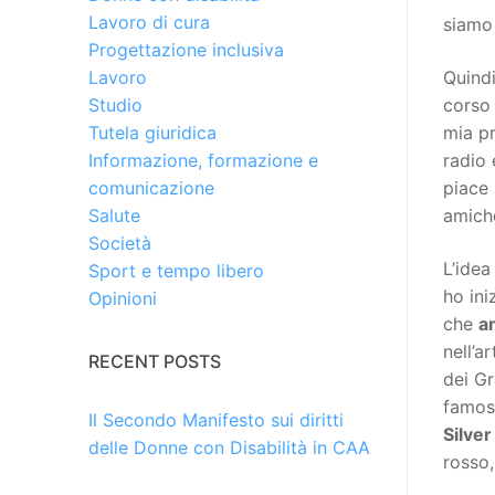
Lavoro di cura
siamo 
Progettazione inclusiva
Quindi
Lavoro
corso
Studio
mia pr
Tutela giuridica
radio 
Informazione, formazione e
piace 
comunicazione
amich
Salute
Società
L’ide
Sport e tempo libero
ho ini
Opinioni
che
a
nell’a
RECENT POSTS
dei Gr
famosi
Il Secondo Manifesto sui diritti
Silve
delle Donne con Disabilità in CAA
rosso,