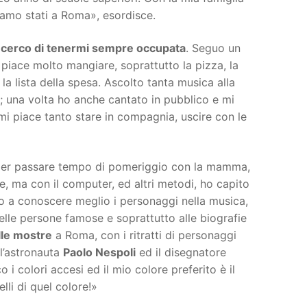
iamo stati a Roma», esordisce.
e
cerco di tenermi sempre occupata
. Seguo un
piace molto mangiare, soprattutto la pizza, la
la lista della spesa. Ascolto tanta musica alla
; una volta ho anche cantato in pubblico e mi
mi piace tanto stare in compagnia, uscire con le
a per passare tempo di pomeriggio con la mamma,
e, ma con il computer, ed altri metodi, ho capito
ato a conoscere meglio i personaggi nella musica,
delle persone famose e soprattutto alle biografie
lle mostre
a Roma, con i ritratti di personaggi
 l’astronauta
Paolo Nespoli
ed il disegnatore
 i colori accesi ed il mio colore preferito è il
lli di quel colore!»