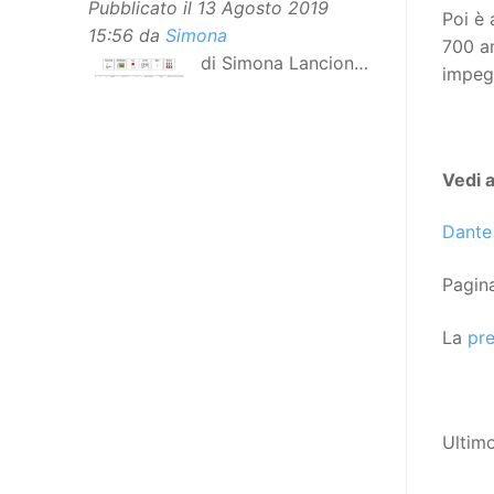
Pubblicato il
13 Agosto 2019
Poi è 
15:56
da
Simona
700 an
di Simona Lancioni,
impegn
responsabile del
centro Informare un’h di Peccioli
(Pisa) Dopo la traduzione in
lingua italiana, e la versione facile
Vedi 
da leggere, arriva ora la versione
in comunicazione aumentativa
Dante
alternativa (CAA) del “Secondo
Manifesto sui diritti delle Donne e
Pagina
delle Ragazze con Disabilità
La
pr
nell’Unione Europea”. La
rivendicazione ed il godimento
dei diritti passa anche attraverso
l’accessibilità dell’informazione.
Ultim
L’approccio assistenziale guarda
alle persone con disabilità come