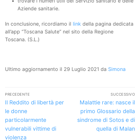
trovare i numeri utili del Servizio sanitario e delle
Aziende sanitarie.
In conclusione, ricordiamo il
link
della pagina dedicata
all’app “Toscana Salute” nel sito della Regione
Toscana. (S.L.)
Ultimo aggiornamento il 29 Luglio 2021 da
Simona
Navigazione
PRECEDENTE
SUCCESSIVO
articoli
Articolo
Articolo
Il Reddito di libertà per
Malattie rare: nasce il
precedente:
successivo:
le donne
primo Glossario della
particolarmente
sindrome di Sotos e di
vulnerabili vittime di
quella di Malan
violenza