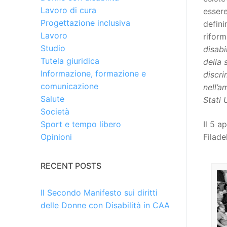
Lavoro di cura
essere
Progettazione inclusiva
defini
Lavoro
riform
Studio
disabi
Tutela giuridica
della 
Informazione, formazione e
discri
comunicazione
nell’a
Salute
Stati 
Società
Il 5 ap
Sport e tempo libero
Filade
Opinioni
RECENT POSTS
Il Secondo Manifesto sui diritti
delle Donne con Disabilità in CAA