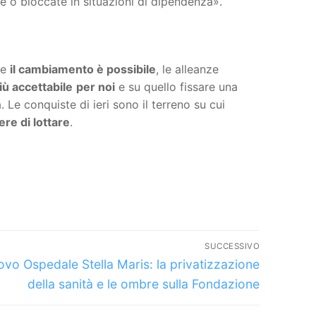
te o bloccate in situazioni di dipendenza».
he
il cambiamento è possibile
, le alleanze
iù accettabile
per noi
e su quello fissare una
à. Le conquiste di ieri sono il terreno su cui
re di lottare
.
SUCCESSIVO
icolo
vo Ospedale Stella Maris: la privatizzazione
cessivo:
della sanità e le ombre sulla Fondazione