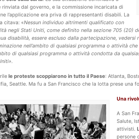
 rinviata dal governo, e la commissione incaricata di
rne l’applicazione era priva di rappresentanti disabili. La
a citava: «
Nessun individuo altrimenti qualificato con
lità negli Stati Uniti, come definito nella sezione 705 (20) 
sua disabilità, essere escluso dalla partecipazione, vedersi
minazione nell’ambito di qualsiasi programma o attività che 
mbito di qualsiasi programma o attività condotta da qualsias
Uniti».
rile
le proteste scoppiarono in tutto il Paese
: Atlanta, Bos
lfia, Seattle. Ma fu a San Francisco che la lotta prese una 
Una rivol
A San Fra
Salute, I
attivisti.
persone d