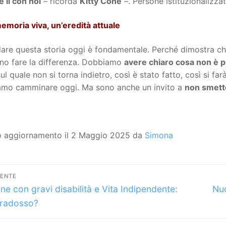
 lì con noi
– ricorda
Kitty Cone
–. Persone istituzionalizza
emoria viva, un’eredità attuale
dare questa storia oggi è fondamentale. Perché dimostra c
no fare la differenza. Dobbiamo
avere chiaro cosa non è p
sul quale non si torna indietro, così è stato fatto, così si far
amo camminare oggi. Ma sono anche un invito a
non smette
o aggiornamento il 2 Maggio 2025 da
Simona
vigazione
DENTE
lo
Art
icoli
ne con gravi disabilità e Vita Indipendente:
Nuo
dente:
suc
aradosso?