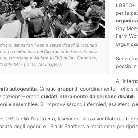
LGBTQ+, a
per la pa
organizz
Gay Men’s
Farm Work
organizza
ine di dimostranti con e senza disabilità radunati
’interno nell’edificio del Dipartimento federale della
ute, Istruzione e Welfare (HEW) di San Francisco,
Senza que
l’aprile 1977 (fonte: AP Images).
possibile 
All’intern
ità autogestita
. Cinque
gruppi
di coordinamento – che si o
icazione – erano
guidati interamente da persone disabili
.
oni e assemblee. Si improvvisarono infermieri, assistenti per
 l’FBI tagliò l’elettricità, lasciando senza ventilatori e frig
dacato degli operai e i Black Panthers a intervenire per ripris