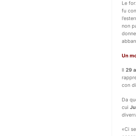
destinatarie di interventi. Una
Le for
visione più moderna le guarda
fu con
come soggetti che devono
l’este
essere messi in condizione di
non pa
autodeterminarsi. Non è,
donne 
ovviamente, solo una questione
abban
di parole, ma di fornire strumenti
Un mo
che mettano la persona con
disabilità in condizione di
Il
29 a
compiere liberamente tutte le
rappre
scelte che riguardano la sua vita.
con di
È un progetto ambizioso, a volte
anche faticoso, ma è l’unica via
Da que
per la libertà. Tra i tanti strumenti
cui
Ju
che possiamo utilizzare per
diverr
realizzare questo progetto,
l’accesso all’informazione ha
«Ci s
un’importanza strategica. Posto