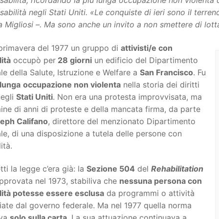
sabilità, ricordando la più lunga occupazione non violenta ch
sabilità negli Stati Uniti. «Le conquiste di ieri sono il te
 Migliosi –. Ma sono anche un invito a non smettere di lott
 primavera del 1977 un gruppo di
attivisti/e con
lità
occupò per
28 giorni
un edificio del Dipartimento
le della Salute, Istruzione e Welfare a
San Francisco
. Fu
 lunga
occupazione non violenta
nella storia dei diritti
negli
Stati Uniti
. Non era una protesta improvvisata, ma
mine di anni di proteste e della mancata firma, da parte
eph Califano
, direttore del menzionato Dipartimento
le, di una disposizione a tutela delle persone con
ità.
etti la legge c’era già: la
Sezione 504
del
Rehabilitation
approvata nel 1973, stabiliva che
nessuna persona con
ilità potesse essere esclusa
da programmi o attività
iate dal governo federale. Ma nel 1977 quella norma
eva
solo sulla carta
. La sua attuazione continuava a