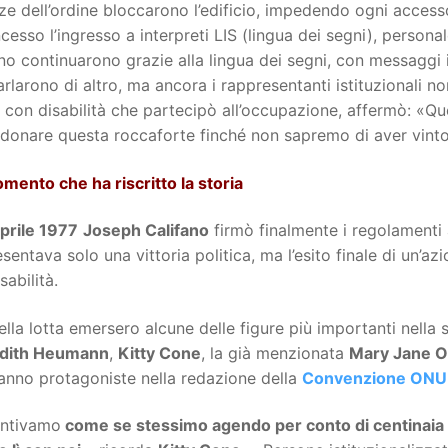
ze dell’ordine bloccarono l’edificio, impedendo ogni acce
cesso l’ingresso a interpreti LIS (lingua dei segni), person
rno continuarono grazie alla lingua dei segni, con messaggi in
rlarono di altro, ma ancora i rappresentanti istituzionali no
con disabilità che partecipò all’occupazione, affermò: «Qu
donare questa roccaforte finché non sapremo di aver vinto
mento che ha riscritto la storia
prile 1977
Joseph Califano
firmò finalmente i regolamenti 
sentava solo una vittoria politica, ma l’esito finale di un’a
sabilità.
lla lotta emersero alcune delle figure più importanti nella st
dith Heumann
,
Kitty Cone
, la già menzionata
Mary Jane 
anno protagoniste nella redazione della
Convenzione ONU
entivamo
come se stessimo agendo per conto di centinaia 