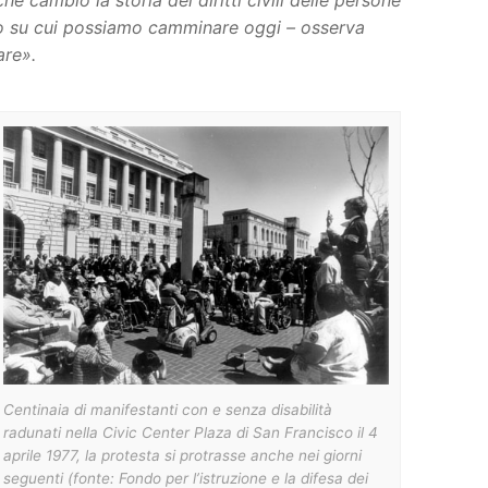
e cambiò la storia dei diritti civili delle persone
rreno su cui possiamo camminare oggi – osserva
are».
Centinaia di manifestanti con e senza disabilità
radunati nella Civic Center Plaza di San Francisco il 4
aprile 1977, la protesta si protrasse anche nei giorni
seguenti (fonte: Fondo per l’istruzione e la difesa dei