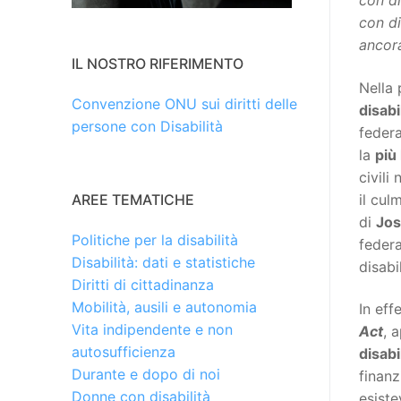
con di
con di
ancora
IL NOSTRO RIFERIMENTO
Nella
Convenzione ONU sui diritti delle
disabi
persone con Disabilità
federa
la
più
civili 
il cul
AREE TEMATICHE
di
Jos
Politiche per la disabilità
federa
Disabilità: dati e statistiche
disabil
Diritti di cittadinanza
Mobilità, ausili e autonomia
In eff
Vita indipendente e non
Act
, 
autosufficienza
disab
Durante e dopo di noi
finanz
Donne con disabilità
esist