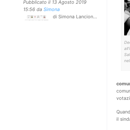
Pubblicato il
13 Agosto 2019
15:56
da
Simona
di Simona Lancioni,
responsabile del
centro Informare un’h di Peccioli
(Pisa) Dopo la traduzione in
Dec
lingua italiana, e la versione facile
all
da leggere, arriva ora la versione
Sal
in comunicazione aumentativa
nel
alternativa (CAA) del “Secondo
Manifesto sui diritti delle Donne e
delle Ragazze con Disabilità
comun
nell’Unione Europea”. La
comun
rivendicazione ed il godimento
votazi
dei diritti passa anche attraverso
l’accessibilità dell’informazione.
Quando
L’approccio assistenziale guarda
il sin
alle persone con disabilità come