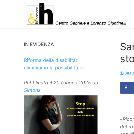
Vai
al
contenuto
Sa
IN EVIDENZA
sto
Riforma della disabilità:
eliminiamo la possibilità di
SIM
istituzionalizzare le persone
Pubblicato il
20 Giugno 2025
da
Simona
«Ricor
determ