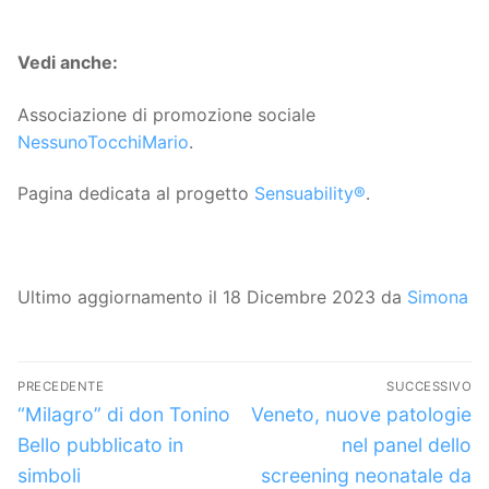
Vedi anche:
Associazione di promozione sociale
NessunoTocchiMario
.
Pagina dedicata al progetto
Sensuability®
.
Ultimo aggiornamento il 18 Dicembre 2023 da
Simona
Navigazione
PRECEDENTE
SUCCESSIVO
articoli
Articolo
Articolo
“Milagro” di don Tonino
Veneto, nuove patologie
precedente:
successivo:
Bello pubblicato in
nel panel dello
simboli
screening neonatale da