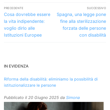
Navigazione
PRECEDENTE
SUCCESSIVO
articoli
Articolo
Articolo
Cosa dovrebbe essere
Spagna, una legge pone
precedente:
successivo:
la vita indipendente:
fine alla sterilizzazione
voglio dirlo alle
forzata delle persone
Istituzioni Europee
con disabilità
IN EVIDENZA
Riforma della disabilità: eliminiamo la possibilità di
istituzionalizzare le persone
Pubblicato il
20 Giugno 2025
da
Simona