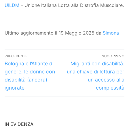
UILDM
– Unione Italiana Lotta alla Distrofia Muscolare.
Ultimo aggiornamento il 19 Maggio 2025 da
Simona
Navigazione
PRECEDENTE
SUCCESSIVO
articoli
Articolo
Articolo
Bologna e l’Atlante di
Migranti con disabilità:
precedente:
successivo:
genere, le donne con
una chiave di lettura per
disabilità (ancora)
un accesso alla
ignorate
complessità
IN EVIDENZA