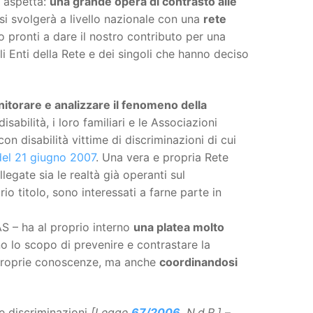
i aspetta:
una grande opera di contrasto alle
i svolgerà a livello nazionale con una
rete
o pronti a dare il nostro contributo per una
i Enti della Rete e dei singoli che hanno deciso
nitorare e analizzare il fenomeno della
abilità, i loro familiari e le Associazioni
con disabilità vittime di discriminazioni di cui
del 21 giugno 2007
. Una vera e propria Rete
legate sia le realtà già operanti sul
ario titolo, sono interessati a farne parte in
S – ha al proprio interno
una platea molto
no lo scopo di prevenire e contrastare la
e proprie conoscenze, ma anche
coordinandosi
le discriminazioni
[Legge
67/2006
, N.d.R.]
–