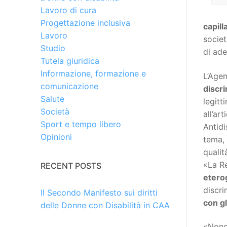
Lavoro di cura
Progettazione inclusiva
capill
Lavoro
socie
Studio
di ad
Tutela giuridica
Informazione, formazione e
L’Agen
comunicazione
discr
Salute
legitt
Società
all’ar
Sport e tempo libero
Antidi
Opinioni
tema,
qualità
«La Re
RECENT POSTS
etero
discri
Il Secondo Manifesto sui diritti
con gli
delle Donne con Disabilità in CAA
«Nonos