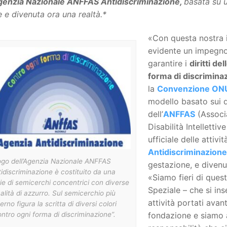
enzia Nazionale ANFFAS Antidiscriminazione,
basata su 
 e divenuta ora una realtà.*
«Con questa nostra 
evidente un impegno 
garantire i
diritti de
forma di discriminaz
la
Convenzione ON
modello basato sui d
dell’
ANFFAS
(Associ
Disabilità Intelletti
ufficiale delle attività
Antidiscriminazione
logo dell’Agenzia Nazionale ANFFAS
gestazione, e divenu
idiscriminazione è costituito da una
«Siamo fieri di ques
ie di semicerchi concentrici con diverse
Speziale – che si ins
alità di azzurro. Sul semicerchio più
attività portati avan
erno figura la scritta di diversi colori
ntro ogni forma di discriminazione”.
fondazione e siamo 