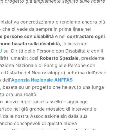
un progetto già ampiamente seguito sulle nostre
iniziativa concretizziamo e rendiamo ancora più
che ci vede da sempre in prima linea nel
lle persone con disabilità
e nel
contrastare ogni
ione basata sulla disabilità
, in linea con
U
sui Diritti delle Persone con Disabilità e con il
iritti umani»: così
Roberto Speziale
, presidente
azione Nazionale di Famiglie e Persone con
ve e Disturbi del Neurosviluppo), informa dell’avvio
 dell’
Agenzia Nazionale ANFFAS
, basata su un progetto che ha avuto una lunga
ta ora una realtà.
to nuovo importante tassello – aggiunge
erisce nel già grande mosaico di interventi e
ti dalla nostra Associazione sin dalla sua
anche consapevoli di questa nuova