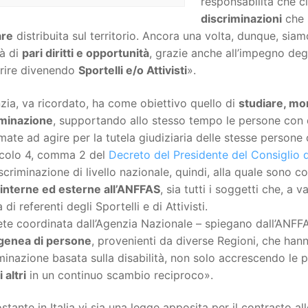
responsabilità che c
discriminazioni
che s
are
distribuita sul territorio. Ancora una volta, dunque, siam
tà di
pari diritti e opportunità
, grazie anche all’impegno degl
erire divenendo
Sportelli e/o Attivisti
».
zia, va ricordato, ha come obiettivo quello di
studiare, mo
iminazione
, supportando allo stesso tempo le persone con dis
imate ad agire per la tutela giudiziaria delle stesse persone 
ticolo 4, comma 2 del
Decreto del Presidente del Consiglio 
scriminazione di livello nazionale, quindi, alla quale sono col
interne ed esterne all’ANFFAS
, sia tutti i soggetti che, a v
 di referenti degli Sportelli e di Attivisti.
te coordinata dall’Agenzia Nazionale – spiegano dall’ANFFA
genea di persone
, provenienti da diverse Regioni, che han
minazione basata sulla disabilità, non solo accrescendo l
 altri
in un continuo scambio reciproco».
tante in Italia vi sia una legge apposita per il contrasto al