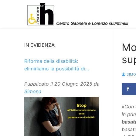
Vai
al
contenuto
Mo
IN EVIDENZA
su
Riforma della disabilità:
eliminiamo la possibilità di
SIM
istituzionalizzare le persone
Pubblicato il
20 Giugno 2025
da
Simona
«Con 
in pri
basata
basato