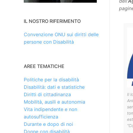
dell’
Ag
pagine
IL NOSTRO RIFERIMENTO
Convenzione ONU sui diritti delle
persone con Disabilità
AREE TEMATICHE
Politiche per la disabilità
Disabilità: dati e statistiche
Diritti di cittadinanza
Il 
Ant
Mobilità, ausili e autonomia
ser
Vita indipendente e non
ton
autosufficienza
est
Durante e dopo di noi
“Co
Donne con disabilità