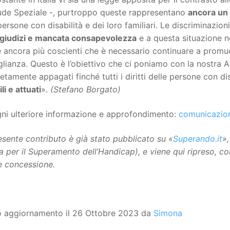
ude Speziale -, purtroppo queste rappresentano
ancora un
persone con disabilità e dei loro familiari. Le discriminazi
giudizi e mancata consapevolezza
e a questa situazione n
 ancora più coscienti che è necessario continuare a promu
glianza. Questo è l’obiettivo che ci poniamo con la nostra 
tamente appagati finché tutti i diritti delle persone con dis
li e attuati
».
(Stefano Borgato)
gni ulteriore informazione e approfondimento:
comunicazio
esente contributo è già stato pubblicato su «
Superando.it
»
na per il Superamento dell’Handicap), e viene qui ripreso, co
e concessione.
o aggiornamento il 26 Ottobre 2023 da
Simona