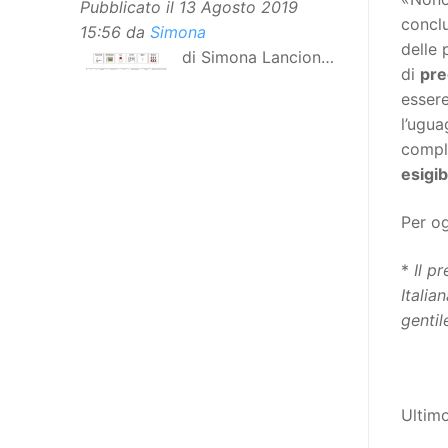
Pubblicato il
13 Agosto 2019
concl
15:56
da
Simona
delle 
di Simona Lancioni,
di
pre
responsabile del
essere
centro Informare un’h di Peccioli
l’ugua
(Pisa) Dopo la traduzione in
comple
lingua italiana, e la versione facile
esigibi
da leggere, arriva ora la versione
in comunicazione aumentativa
Per o
alternativa (CAA) del “Secondo
Manifesto sui diritti delle Donne e
*
Il pr
delle Ragazze con Disabilità
Italia
nell’Unione Europea”. La
gentil
rivendicazione ed il godimento
dei diritti passa anche attraverso
l’accessibilità dell’informazione.
L’approccio assistenziale guarda
Ultim
alle persone con disabilità come