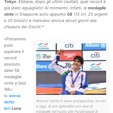
Tokyo
. Ebbene, dopo gli ultimi risultati, quel record è
già stato eguagliato! Al momento, infatti, le
medaglie
vinte
in Giappone sono appunto
58
(13 ori, 25 argenti
e 20 bronzi) e mancano ancora alcuni giorni alla
chiusura dei Giochi.*
«Potremmo
pure
superare il
record
assoluto
delle 58
medaglie
vinte a Seul
’88»:
lo
aveva
Antonio Fantin è stato protagonista, tra ieri
detto
e oggi, di uno splendido uno-due di
ieri
Luca
medaglie nel nuoto alle Paralimpiadi di