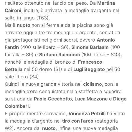
risultato ottenuto nel lancio del peso. Da
Martina
Caironi
, inoltre, è arrivata la medaglia d’argento nel
salto in lungo (T63).
Ma il
nuoto
non si ferma e dalla piscina sono già
arrivate oggi altre tre medaglie d’argento, con atleti
già protagonisti nei giorni scorsi, ovvero
Antonio
Fantin
(400 stile libero – S6),
Simone Barlaam
(100
farfalla – S9) e
Stefano Raimondi
(100 dorso – S10),
nonché le medaglie di bronzo di
Francesco
Bettella
nei 50 dorso (S1) e di
Lugi
Beggiato
nei 50
stile libero (S4).
Quindi la nuova grande vittoria nel
ciclismo
, con la
medaglia d’oro conquistata nella staffetta a squadre
su strada da
Paolo Cecchetto, Luca Mazzone
e
Diego
Colombari.
E proprio mentre scriviamo,
Vincenza Petrilli
ha vinto
la medaglia d’argento nel
tiro con l’arco
(categoria
W2). Ancora dal
nuoto
, infine, una nuova medaglia