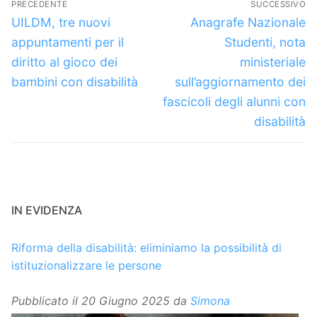
PRECEDENTE
SUCCESSIVO
articoli
Articolo
Articolo
UILDM, tre nuovi
Anagrafe Nazionale
precedente:
successivo:
appuntamenti per il
Studenti, nota
diritto al gioco dei
ministeriale
bambini con disabilità
sull’aggiornamento dei
fascicoli degli alunni con
disabilità
IN EVIDENZA
Riforma della disabilità: eliminiamo la possibilità di
istituzionalizzare le persone
Pubblicato il
20 Giugno 2025
da
Simona