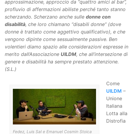
approssimazione, approccio da “quattro amici al bar”,
profluvio di affermazioni abiliste perché tanto stanno
scherzando. Scherzano anche sulle
donne con
disabilità
, che loro chiamano “disabili donne” (dove
donne è trattato come aggettivo qualificativo), e che
vengono dipinte come sessualmente passive. Ben
volentieri diamo spazio alle considerazioni espresse in
merito dall’Associazione
UILDM
, che all’intersezione di
genere e disabilità ha sempre prestato attenzione.
(S.L.)
Come
UILDM
–
Unione
Italiana
Lotta alla
Distrofia
Fedez, Luis Sal e Emanuel Cosmin Stoica