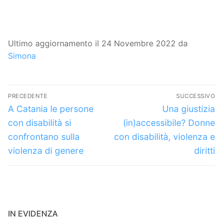
Ultimo aggiornamento il 24 Novembre 2022 da
Simona
Navigazione
PRECEDENTE
SUCCESSIVO
articoli
Articolo
Articolo
A Catania le persone
Una giustizia
precedente:
successivo:
con disabilità si
(in)accessibile? Donne
confrontano sulla
con disabilità, violenza e
violenza di genere
diritti
IN EVIDENZA