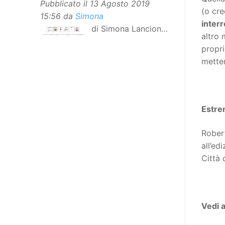
Pubblicato il
13 Agosto 2019
(o cre
15:56
da
Simona
interr
di Simona Lancioni,
altro 
responsabile del
propri
centro Informare un’h di Peccioli
metter
(Pisa) Dopo la traduzione in
lingua italiana, e la versione facile
da leggere, arriva ora la versione
in comunicazione aumentativa
Estre
alternativa (CAA) del “Secondo
Manifesto sui diritti delle Donne e
Rober
delle Ragazze con Disabilità
all’ed
nell’Unione Europea”. La
Città 
rivendicazione ed il godimento
dei diritti passa anche attraverso
l’accessibilità dell’informazione.
L’approccio assistenziale guarda
Vedi 
alle persone con disabilità come