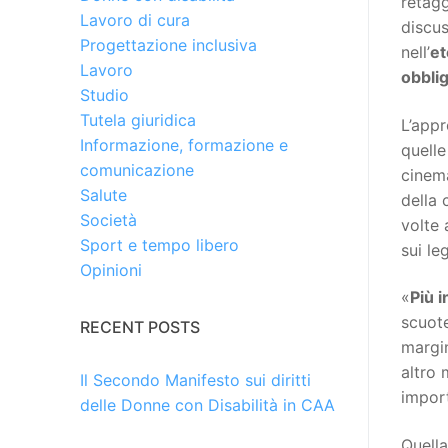
retagg
Lavoro di cura
discus
Progettazione inclusiva
nell’
et
Lavoro
obblig
Studio
Tutela giuridica
L’appr
Informazione, formazione e
quelle
comunicazione
cinema
Salute
della 
Società
volte 
Sport e tempo libero
sui le
Opinioni
«
Più 
scuot
RECENT POSTS
margin
altro 
Il Secondo Manifesto sui diritti
import
delle Donne con Disabilità in CAA
Quella