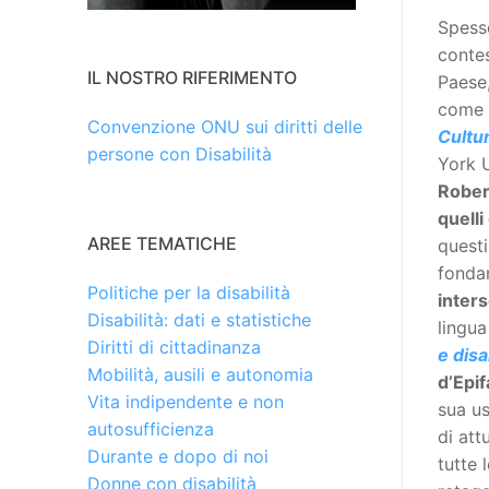
Spesso
contes
IL NOSTRO RIFERIMENTO
Paese,
come 
Convenzione ONU sui diritti delle
Cultu
persone con Disabilità
York U
Rober
quelli
AREE TEMATICHE
questi
fonda
Politiche per la disabilità
inter
Disabilità: dati e statistiche
lingua
Diritti di cittadinanza
e disa
Mobilità, ausili e autonomia
d’Epif
Vita indipendente e non
sua us
autosufficienza
di att
Durante e dopo di noi
tutte 
Donne con disabilità