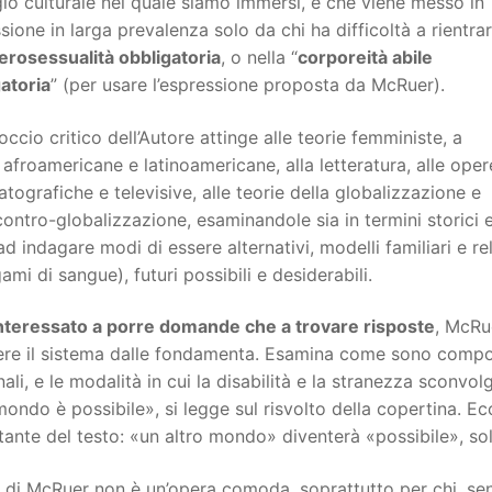
io culturale nel quale siamo immersi, e che viene messo in
sione in larga prevalenza solo da chi ha difficoltà a rientra
erosessualità obbligatoria
, o nella “
corporeità abile
atoria
” (per usare l’espressione proposta da McRuer).
occio critico dell’Autore attinge alle teorie femministe, a
 afroamericane e latinoamericane, alla letteratura, alle oper
tografiche e televisive, alle teorie della globalizzazione e
contro-globalizzazione, esaminandole sia in termini storici
ad indagare modi di essere alternativi, modelli familiari e rel
gami di sangue), futuri possibili e desiderabili.
interessato a porre domande che a trovare risposte
, McRu
ere il sistema dalle fondamenta. Esamina come sono compost
ali, e le modalità in cui la disabilità e la stranezza sconvol
mondo è possibile», si legge sul risvolto della copertina. E
ante del testo: «un altro mondo» diventerà «possibile», s
 di McRuer non è un’opera comoda, soprattutto per chi, se