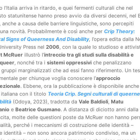
 l’Italia arriva in ritardo, e quei fermenti culturali che nel
to statunitense hanno preso avvio da diversi decenni, nel 
 anche a causa delle barriere linguistiche, sono percepiti
una novità. Probabilmente è così anche per
Crip Theory:
ral Signs of Queerness And Disability
,
l’opera edita dalla 
niversity Press nel
2006
, con la quale lo studioso e attivis
t McRuer
illustrò l’
intreccio tra gli studi sulla disabilità e
 queer
, nonché tra i
sistemi oppressivi
che penalizzano
 gruppi marginalizzati che ad essi fanno riferimento. Un te
mentale per chiunque voglia conoscere l’
approccio
sezionale
. Ebbene, ora la pubblicazione è disponibile anche 
 italiana con il titolo
Teoria Crip. Segni culturali di queern
bilità
(Odoya, 2023), tradotta da
Vale Baldioli
,
Matu
anio
e
Beatrice Gusmano
. A distanza di diciotto anni dalla
cita, molte delle questioni poste da McRuer non hanno per
ualità, perché i meccanismi di costruzione delle identità –
le identità – non sono ancora patrimonio condiviso, ma un