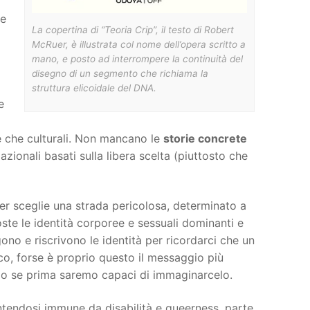
re
La copertina di “Teoria Crip”, il testo di Robert
McRuer, è illustrata col nome dell’opera scritto a
mano, e posto ad interrompere la continuità del
disegno di un segmento che richiama la
struttura elicoidale del DNA.
e
 e che culturali. Non mancano le
storie concrete
azionali basati sulla libera scelta (piuttosto che
er sceglie una strada pericolosa, determinato a
e le identità corporee e sessuali dominanti e
gono e riscrivono le identità per ricordarci che un
cco, forse è proprio questo il messaggio più
olo se prima saremo capaci di immaginarcelo.
ntendosi immune da disabilità e queerness, parte