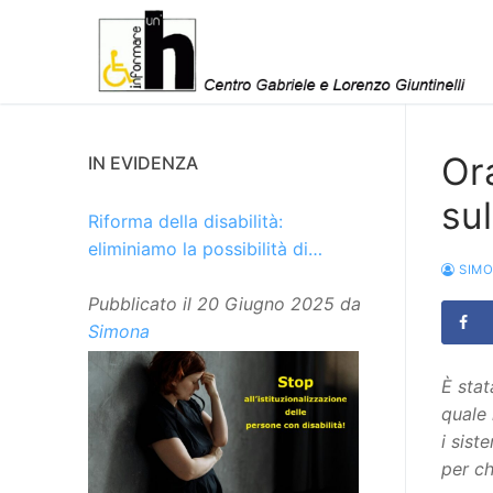
Vai
al
contenuto
Ora
IN EVIDENZA
sul
Riforma della disabilità:
eliminiamo la possibilità di
SIM
istituzionalizzare le persone
Pubblicato il
20 Giugno 2025
da
Simona
È stat
quale 
i sist
per ch