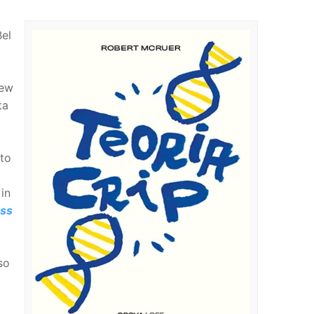
Bel
New
ta
sto
in
ess
so