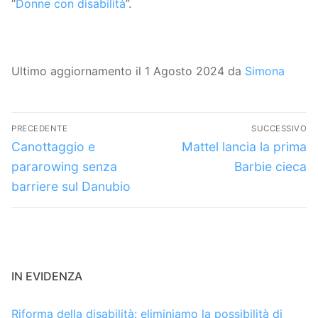
“
Donne con disabilità
”.
Ultimo aggiornamento il 1 Agosto 2024 da
Simona
Navigazione
PRECEDENTE
SUCCESSIVO
articoli
Articolo
Articolo
Canottaggio e
Mattel lancia la prima
precedente:
successivo:
pararowing senza
Barbie cieca
barriere sul Danubio
IN EVIDENZA
Riforma della disabilità: eliminiamo la possibilità di