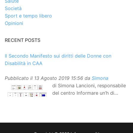
Salute
Società
Sport e tempo libero
Opinioni
RECENT POSTS
Il Secondo Manifesto sui diritti delle Donne con
Disabilità in CAA
Pubblicato il
13 Agosto 2019 15:56
da
Simona
di Simona Lancioni, responsabile
del centro Informare un’h di
Peccioli (Pisa) Dopo la
traduzione in lingua italiana, e la versione facile da
leggere, arriva ora la versione in comunicazione
aumentativa alternativa (CAA) del “Secondo Manifesto
sui diritti delle Donne e delle Ragazze con Disabilità