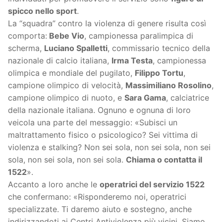
spicco nello sport
.
La “squadra” contro la violenza di genere risulta così
comporta:
Bebe Vio
, campionessa paralimpica di
scherma,
Luciano Spalletti
, commissario tecnico della
nazionale di calcio italiana,
Irma Testa
, campionessa
olimpica e mondiale del pugilato,
Filippo Tortu
,
campione olimpico di velocità,
Massimiliano Rosolino
,
campione olimpico di nuoto, e
Sara Gama
, calciatrice
della nazionale italiana. Ognuno e ognuna di loro
veicola una parte del messaggio: «Subisci un
maltrattamento fisico o psicologico? Sei vittima di
violenza e stalking? Non sei sola, non sei sola, non sei
sola, non sei sola, non sei sola.
Chiama o contatta il
1522
».
Accanto a loro anche le
operatrici del servizio 1522
che confermano: «Risponderemo noi, operatrici
specializzate. Ti daremo aiuto e sostegno, anche
indirizzandoti ai Centri Antiviolenza più vicini. Siamo