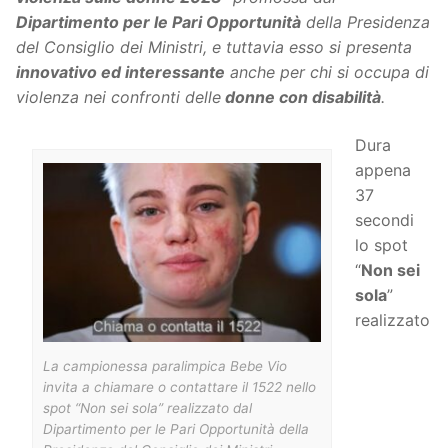
Dipartimento per le Pari Opportunità
della Presidenza
del Consiglio dei Ministri, e tuttavia esso si presenta
innovativo ed interessante
anche per chi si occupa di
violenza nei confronti delle
donne con disabilità
.
Dura
appena
37
secondi
lo spot
“
Non sei
sola
”
realizzato
La campionessa paralimpica Bebe Vio
invita a chiamare o contattare il 1522 nello
spot “Non sei sola” realizzato dal
Dipartimento per le Pari Opportunità della