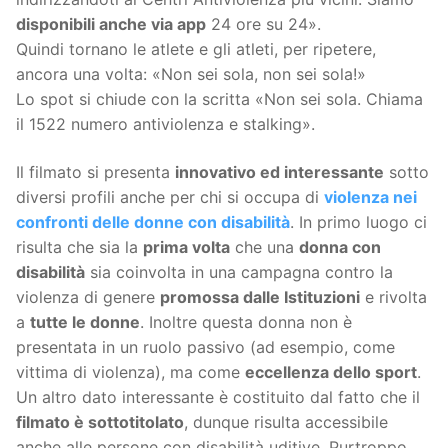
disponibili anche via app
24 ore su 24».
Quindi tornano le atlete e gli atleti, per ripetere,
ancora una volta: «Non sei sola, non sei sola!»
Lo spot si chiude con la scritta «Non sei sola. Chiama
il 1522 numero antiviolenza e stalking».
Il filmato si presenta
innovativo ed interessante
sotto
diversi profili anche per chi si occupa di
violenza nei
confronti delle donne con disabilità
. In primo luogo ci
risulta che sia la
prima volta
che una
donna con
disabilità
sia coinvolta in una campagna contro la
violenza di genere
promossa dalle Istituzioni
e rivolta
a
tutte le donne
. Inoltre questa donna non è
presentata in un ruolo passivo (ad esempio, come
vittima di violenza), ma come
eccellenza dello sport
.
Un altro dato interessante è costituito dal fatto che il
filmato è sottotitolato
, dunque risulta accessibile
anche alle persone con disabilità uditive. Purtroppo