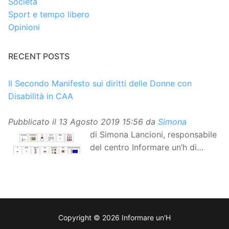
Società
Sport e tempo libero
Opinioni
RECENT POSTS
Il Secondo Manifesto sui diritti delle Donne con
Disabilità in CAA
Pubblicato il
13 Agosto 2019 15:56
da
Simona
di Simona Lancioni, responsabile
del centro Informare un’h di
Peccioli (Pisa) Dopo la
traduzione in lingua italiana, e la versione facile da
leggere, arriva ora la versione in comunicazione
aumentativa alternativa (CAA) del “Secondo Manifesto
sui diritti delle Donne e delle Ragazze con Disabilità
Copyright © 2026 Informare un'H
nell’Unione Europea”. La rivendicazione ed il