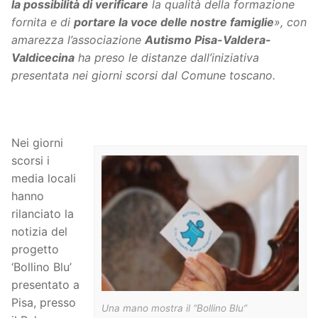
la possibilità
di verificare
la qualità della formazione
fornita e di
portare la voce delle nostre famiglie
», con
amarezza l’associazione
Autismo Pisa-Valdera-
Valdicecina
ha preso le distanze dall’iniziativa
presentata nei giorni scorsi dal Comune toscano.
Nei giorni
scorsi i
media locali
hanno
rilanciato la
notizia del
progetto
‘Bollino Blu’
presentato a
Pisa, presso
Una mano mostra il “Bollino Blu”