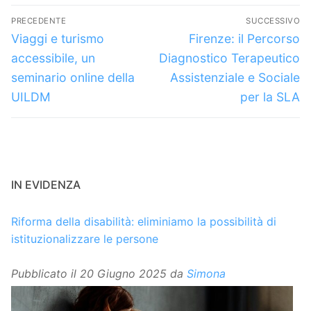
Navigazione
PRECEDENTE
SUCCESSIVO
articoli
Articolo
Articolo
Viaggi e turismo
Firenze: il Percorso
precedente:
successivo:
accessibile, un
Diagnostico Terapeutico
seminario online della
Assistenziale e Sociale
UILDM
per la SLA
IN EVIDENZA
Riforma della disabilità: eliminiamo la possibilità di
istituzionalizzare le persone
Pubblicato il
20 Giugno 2025
da
Simona