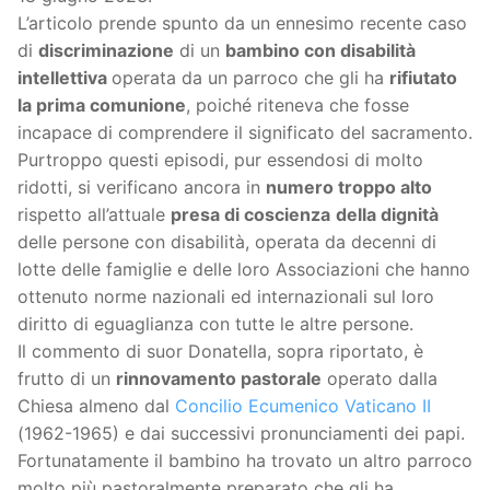
L’articolo prende spunto da un ennesimo recente caso
di
discriminazione
di un
bambino con disabilità
intellettiva
operata da un parroco che gli ha
rifiutato
la prima comunione
, poiché riteneva che fosse
incapace di comprendere il significato del sacramento.
Purtroppo questi episodi, pur essendosi di molto
ridotti, si verificano ancora in
numero troppo alto
rispetto all’attuale
presa di coscienza
della dignità
delle persone con disabilità, operata da decenni di
lotte delle famiglie e delle loro Associazioni che hanno
ottenuto norme nazionali ed internazionali sul loro
diritto di eguaglianza con tutte le altre persone.
Il commento di suor Donatella, sopra riportato, è
frutto di un
rinnovamento pastorale
operato dalla
Chiesa almeno dal
Concilio Ecumenico Vaticano II
(1962-1965) e dai successivi pronunciamenti dei papi.
Fortunatamente il bambino ha trovato un altro parroco
molto più pastoralmente preparato che gli ha