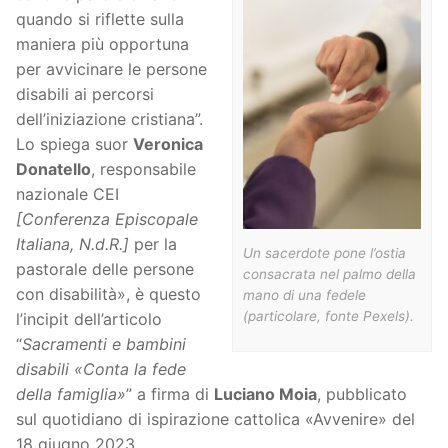
quando si riflette sulla
maniera più opportuna
per avvicinare le persone
disabili ai percorsi
dell’iniziazione cristiana”.
Lo spiega suor
Veronica
Donatello
, responsabile
nazionale CEI
[Conferenza Episcopale
Italiana, N.d.R.]
per la
Un sacerdote pone l’ostia
pastorale delle persone
consacrata nel palmo della
con disabilità», è questo
mano di una fedele
(particolare, fonte Pexels).
l’incipit dell’articolo
“
Sacramenti e bambini
disabili «Conta la fede
della famiglia»
” a firma di
Luciano Moia
, pubblicato
sul quotidiano di ispirazione cattolica «Avvenire» del
18 giugno 2023.