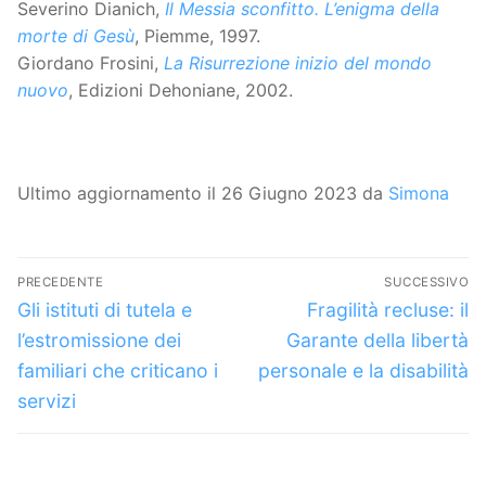
Severino Dianich,
Il Messia sconfitto. L’enigma della
morte di Gesù
, Piemme, 1997.
Giordano Frosini,
La Risurrezione inizio del mondo
nuovo
, Edizioni Dehoniane, 2002.
Ultimo aggiornamento il 26 Giugno 2023 da
Simona
Navigazione
PRECEDENTE
SUCCESSIVO
articoli
Articolo
Articolo
Gli istituti di tutela e
Fragilità recluse: il
precedente:
successivo:
l’estromissione dei
Garante della libertà
familiari che criticano i
personale e la disabilità
servizi