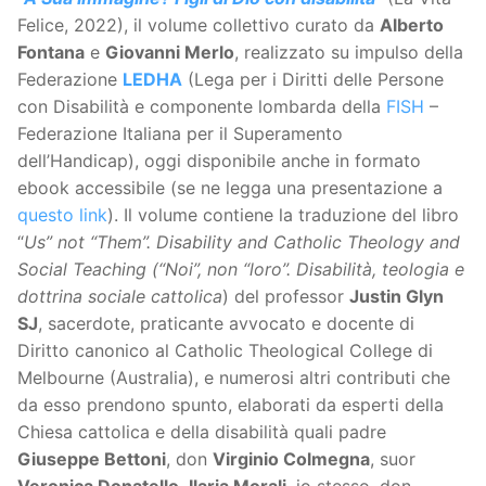
Felice, 2022), il volume collettivo curato da
Alberto
Fontana
e
Giovanni Merlo
, realizzato su impulso della
Federazione
LEDHA
(Lega per i Diritti delle Persone
con Disabilità e componente lombarda della
FISH
–
Federazione Italiana per il Superamento
dell’Handicap), oggi disponibile anche in formato
ebook accessibile (se ne legga una presentazione a
questo link
). Il volume contiene la traduzione del libro
“
Us” not “Them”. Disability and Catholic Theology and
Social Teaching (“Noi”, non “loro”. Disabilità, teologia e
dottrina sociale cattolica
) del professor
Justin Glyn
SJ
, sacerdote, praticante avvocato e docente di
Diritto canonico al Catholic Theological College di
Melbourne (Australia), e numerosi altri contributi che
da esso prendono spunto, elaborati da esperti della
Chiesa cattolica e della disabilità quali padre
Giuseppe Bettoni
, don
Virginio Colmegna
, suor
Veronica Donatello
,
Ilaria Morali
, io stesso, don