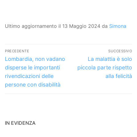
Ultimo aggiornamento il 13 Maggio 2024 da
Simona
Navigazione
PRECEDENTE
SUCCESSIVO
articoli
Articolo
Articolo
Lombardia, non vadano
La malattia è solo
precedente:
successivo:
disperse le importanti
piccola parte rispetto
rivendicazioni delle
alla felicità
persone con disabilità
IN EVIDENZA