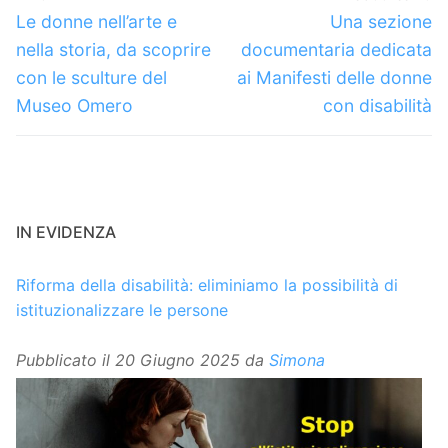
articoli
Articolo
Articolo
Le donne nell’arte e
Una sezione
precedente:
successivo:
nella storia, da scoprire
documentaria dedicata
con le sculture del
ai Manifesti delle donne
Museo Omero
con disabilità
IN EVIDENZA
Riforma della disabilità: eliminiamo la possibilità di
istituzionalizzare le persone
Pubblicato il
20 Giugno 2025
da
Simona