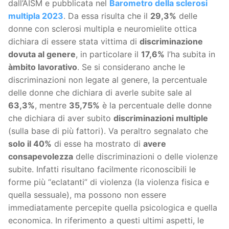
dall’AISM e pubblicata nel
Barometro della sclerosi
multipla 2023
. Da essa risulta che il
29,3%
delle
donne con sclerosi multipla e neuromielite ottica
dichiara di essere stata vittima di
discriminazione
dovuta al genere
, in particolare il
17,6%
l’ha subita in
àmbito lavorativo
. Se si considerano anche le
discriminazioni non legate al genere, la percentuale
delle donne che dichiara di averle subite sale al
63,3%
, mentre
35,75%
è la percentuale delle donne
che dichiara di aver subito
discriminazioni multiple
(sulla base di più fattori). Va peraltro segnalato che
solo il 40%
di esse ha mostrato di
avere
consapevolezza
delle discriminazioni o delle violenze
subite. Infatti risultano facilmente riconoscibili le
forme più “eclatanti” di violenza (la violenza fisica e
quella sessuale), ma possono non essere
immediatamente percepite quella psicologica e quella
economica. In riferimento a questi ultimi aspetti, le