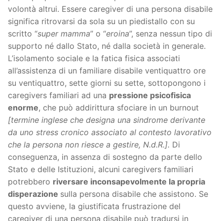
volontà altrui. Essere caregiver di una persona disabile
significa ritrovarsi da sola su un piedistallo con su
scritto “
super mamma
” o “
eroina
”, senza nessun tipo di
supporto né dallo Stato, né dalla società in generale.
L’isolamento sociale e la fatica fisica associati
all’assistenza di un familiare disabile ventiquattro ore
su ventiquattro, sette giorni su sette, sottopongono i
caregivers familiari ad una
pressione psicofisica
enorme
, che può addirittura sfociare in un burnout
[termine inglese
che designa una sindrome derivante
da uno stress cronico associato al contesto lavorativo
che la persona non riesce a gestire, N.d.R.].
Di
conseguenza, in assenza di sostegno da parte dello
Stato e delle Istituzioni, alcuni caregivers familiari
potrebbero
riversare inconsapevolmente la propria
disperazione
sulla persona disabile che assistono. Se
questo avviene, la giustificata frustrazione del
caregiver di una persona disabile può tradursi in