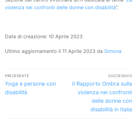
violenza nei confronti delle donne con disabilità
”.
Data di creazione: 10 Aprile 2023
Ultimo aggiornamento il 11 Aprile 2023 da
Simona
Navigazione
PRECEDENTE
SUCCESSIVO
articoli
Articolo
Articolo
Yoga e persone con
Il Rapporto Ombra sulla
precedente:
successivo:
disabilità
violenza nei confronti
delle donne con
disabilità in Italia