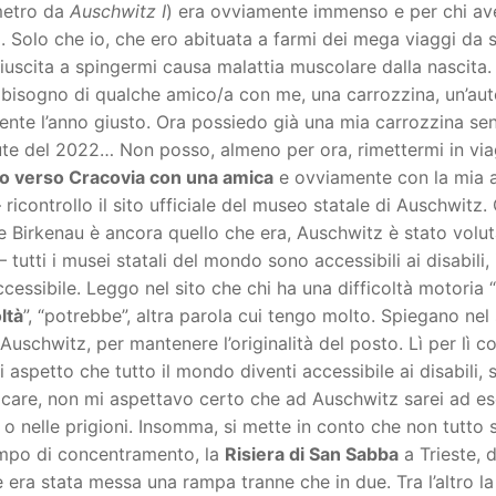
metro da
Auschwitz I
) era ovviamente immenso e per chi ave
. Solo che io, che ero abituata a farmi dei mega viaggi da
riuscita a spingermi causa malattia muscolare dalla nascita
bisogno di qualche amico/a con me, una carrozzina, un’auto
ente l’anno giusto. Ora possiedo già una mia carrozzina sen
lute del 2022… Non posso, almeno per ora, rimettermi in vi
io verso Cracovia con una amica
e ovviamente con la mia au
 ricontrollo il sito ufficiale del museo statale di Auschwitz.
 Birkenau è ancora quello che era, Auschwitz è stato volu
 tutti i musei statali del mondo sono accessibili ai disabi
cessibile. Leggo nel sito che chi ha una difficoltà motoria “
oltà
”, “potrebbe”, altra parola cui tengo molto. Spiegano ne
uschwitz, per mantenere l’originalità del posto. Lì per lì 
 aspetto che tutto il mondo diventi accessibile ai disabili,
care, non mi aspettavo certo che ad Auschwitz sarei ad ese
 o nelle prigioni. Insomma, si mette in conto che non tutto sar
mpo di concentramento, la
Risiera di San Sabba
a Trieste, 
 era stata messa una rampa tranne che in due. Tra l’altro l