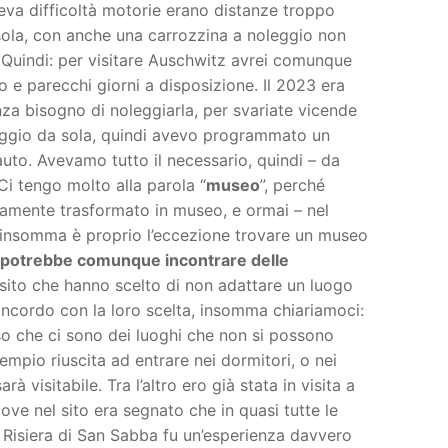
va difficoltà motorie erano distanze troppo
 sola, con anche una carrozzina a noleggio non
. Quindi: per visitare Auschwitz avrei comunque
 e parecchi giorni a disposizione. Il 2023 era
za bisogno di noleggiarla, per svariate vicende
aggio da sola, quindi avevo programmato un
to. Avevamo tutto il necessario, quindi – da
 Ci tengo molto alla parola “
museo
”, perché
tamente trasformato in museo, e ormai – nel
li, insomma è proprio l’eccezione trovare un museo
potrebbe comunque incontrare delle
l sito che hanno scelto di non adattare un luogo
concordo con la loro scelta, insomma chiariamoci:
 so che ci sono dei luoghi che non si possono
mpio riuscita ad entrare nei dormitori, o nei
à visitabile. Tra l’altro ero già stata in visita a
dove nel sito era segnato che in quasi tutte le
a Risiera di San Sabba fu un’esperienza davvero