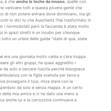
sa, è che
anche le teche da museo
, quelle con
 che venivano tolti a questa povera gente che
avo di non potere entrare dove dormivano, ma gli
conti lo dici tu che Auschwitz l’hai trasformato in
r i normodotati però la faccenda è stata molto
in spazi stretti è un incubo per chiunque.
a tutto un urlare delle guide “state di qua, state
é era una giornata molto calda e c’era troppa
re gli altri gruppi, ha quasi aggredito i
dre da solo a cercare l’uscita perché bisognava
’ambulanza con la figlia svenuta per terra e
va proseguire il tour, mica stare con la
 sperduto da solo e senza mappa. A un certo
e della mia amica e ci ha dato una mano a
ca anche lui e la carrozzina continuava a