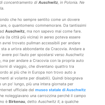
 di concentramento di
Auschwitz
, in Polonia. Ne
la.
mondo che ho sempre sentito come un dovere
itare, o quantomeno commemorare. Da tantissimi
 ad
Auschwitz
, ma non sapevo mai come fare.
ia (la città più vicina) in aereo poteva essere
 avrei trovato pullman accessibili per andare
 sta a un’ora abbondante da Cracovia. Andare a
r avere poi l’auto per spostarsi verso Auschwitz
re, ma per andare a Cracovia con la propria auto
giorni di viaggio, che diventano quattro tra
cordo ai più che in Europa non trovo auto a
enti al volante per disabili). Quindi bisognava
 un po’ lungo, più una intera giornata per
nternet ufficiale del
museo statale di Auschwitz
he noleggiavano una carrozzina perché il campo
uno è
Birkenau
, detto
Auschwitz II
, a qualche