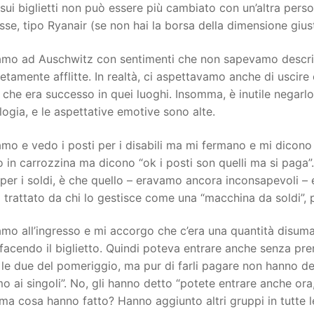
ui biglietti non può essere più cambiato con un’altra per
e, tipo Ryanair (se non hai la borsa della dimensione giust
iamo ad Auschwitz con sentimenti che non sapevamo descriv
tamente afflitte. In realtà, ci aspettavamo anche di uscire 
 che era successo in quei luoghi. Insomma, è inutile negarl
ogia, e le aspettative emotive sono alte.
amo e vedo i posti per i disabili ma mi fermano e mi dicono
in carrozzina ma dicono “ok i posti son quelli ma si paga
per i soldi, è che quello – eravamo ancora inconsapevoli – e
 trattato da chi lo gestisce come una “macchina da soldi”,
amo all’ingresso e mi accorgo che c’era una quantità disu
facendo il biglietto. Quindi poteva entrare anche senza pren
le due del pomeriggio, ma pur di farli pagare non hanno de
o ai singoli”. No, gli hanno detto “potete entrare anche ora
 ma cosa hanno fatto? Hanno aggiunto altri gruppi in tutte le