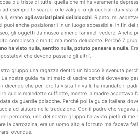
cosa più triste di tutte, quella che mi ha veramente depres
 ad esempio le scarpe, o le valigie, o gli occhiali da vista
a lì, erano
agli svariati piani dei blocchi
. Ripeto: mi aspett
i puoi anche posizionarli in un luogo accessibile, in fin dei 
seo, gli oggetti da museo almeno fammeli vedere. Anche pe
to complessa e molto ma molto deludente. Perché 7 gruppi 
o ha visto nulla, sentito nulla, potuto pensare a nulla
. Er
 spostatevi che devono passare gli altri”.
ostro gruppo una ragazza dentro un blocco è svenuta perch
 La nostra guida ha intimato di uscire perché dovevano passa
ri dicendo che per loro la visita finiva lì, ha mandato il pa
uire quelle maledette cuffiette, mentre la madre aspettava l
data da guardie polacche. Perché poi la guida italiana dove
ccia ad aiutare nella traduzione. Con il padre che vagava
del percorso, uno del nostro gruppo ha avuto pietà di me 
re la carrozzina, era un uomo alto e forzuto ma faceva fati
rarsi ovunque.