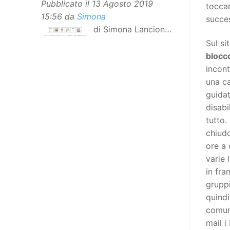
Pubblicato il
13 Agosto 2019
toccan
15:56
da
Simona
succes
di Simona Lancioni,
responsabile del
Sul si
centro Informare un’h di Peccioli
blocco
(Pisa) Dopo la traduzione in
incont
lingua italiana, e la versione facile
una ca
da leggere, arriva ora la versione
guidat
in comunicazione aumentativa
disabi
alternativa (CAA) del “Secondo
tutto.
Manifesto sui diritti delle Donne e
chiudo
delle Ragazze con Disabilità
ore a
nell’Unione Europea”. La
varie 
rivendicazione ed il godimento
in fra
dei diritti passa anche attraverso
gruppi
l’accessibilità dell’informazione.
quindi
L’approccio assistenziale guarda
comuni
alle persone con disabilità come
mail i