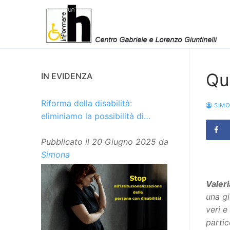
Vai
al
contenuto
Qu
IN EVIDENZA
Riforma della disabilità:
SIM
eliminiamo la possibilità di
istituzionalizzare le persone
Pubblicato il
20 Giugno 2025
da
Simona
Valeri
una gi
veri e
partic