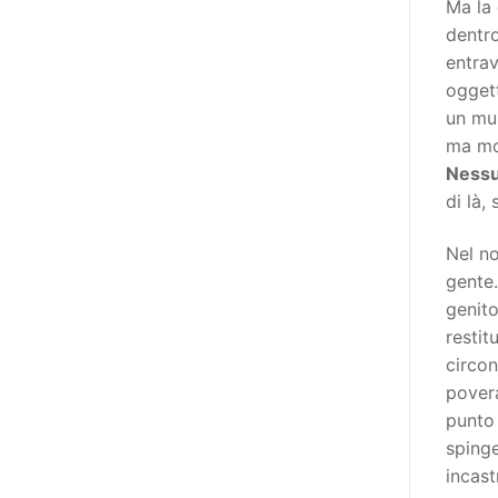
Ma la 
niente di originale, a dire il vero,
dentro
giacché il Secondo Manifesto è
entrav
stato sviluppato nel solco della
oggett
Convenzione ONU sui diritti delle
un mu
persone con disabilità (del 2006,
ma mol
ratificata dall’Italia con la Legge
Nessun
18/2009), e questa conteneva già
di là,
al suo interno specifiche
indicazioni in tema di libertà di
Nel n
espressione e opinione e accesso
gente.
all’informazione (articoli 2, 9, 21
genito
e 24). In particolare, l’articolo 21
restit
della stessa, esordisce così: «Gli
circon
Stati Parti adottano tutte le
povera
misure adeguate a garantire che
punto 
le persone con disabilità possano
spinge
esercitare il diritto alla libertà di
incast
espressione e di opinione, ivi