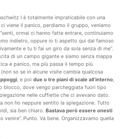
uschwitz I è totalmente impraticabile con una
, ci viene il panico, perdiamo il gruppo, veniamo
“senti, ormai ci hanno fatte entrare, continuiamo
iamo indietro, oppure io ti aspetto qui dal famoso
amente e tu ti fai un giro da sola senza di me”.
uscita di un campo gigante e siamo senza mappa
tica e panico, ma più passa il tempo più
o (non so se in alcune visite cambia qualcosa
appoggi
, e poi
due o tre piani di scale all’interno
,
imo blocco, dove vengo parcheggiata fuori tipo
piegazione nelle cuffiette che ci avevano dato.
a non ho neppure sentito la spiegazione. Tutto
ldi, sia ben chiaro.
Bastava però essere onesti
ono venire”. Punto. Va bene. Organizzavamo quella