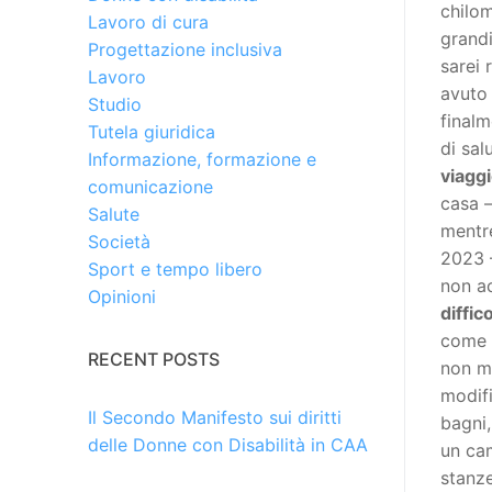
chilo
Lavoro di cura
grandi
Progettazione inclusiva
sarei 
Lavoro
avuto 
Studio
finalm
Tutela giuridica
di sa
Informazione, formazione e
viagg
comunicazione
casa –
Salute
mentre
Società
2023 –
Sport e tempo libero
non ac
Opinioni
diffic
come A
RECENT POSTS
non mi
modifi
Il Secondo Manifesto sui diritti
bagni,
delle Donne con Disabilità in CAA
un ca
stanze