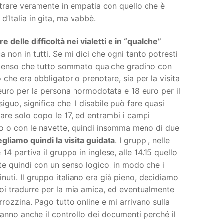
ntrare veramente in empatia con quello che è
’Italia in gita, ma vabbè.
 delle difficoltà nei vialetti e in “qualche”
ca non in tutti. Se mi dici che ogni tanto potresti
io penso che tutto sommato qualche gradino con
 che era obbligatorio prenotare, sia per la visita
0 euro per la persona normodotata e 18 euro per il
iguo, significa che il disabile può fare quasi
trare solo dopo le 17, ed entrambi i campi
uto o con le navette, quindi insomma meno di due
gliamo quindi la visita guidata
. I gruppi, nelle
14 partiva il gruppo in inglese, alle 14.15 quello
nte quindi con un senso logico, in modo che i
inuti. Il gruppo italiano era già pieno, decidiamo
poi tradurre per la mia amica, ed eventualmente
rozzina. Pago tutto online e mi arrivano sulla
aranno anche il controllo dei documenti perché il