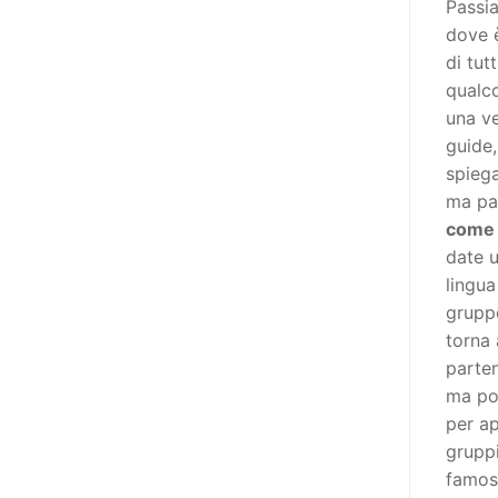
Passia
poi che tutta l’informazione
dove è
dovrebbe essere accessibile, ma
di tut
che non è possibile tradurre tutto
qualc
simultaneamente, sarebbe
una ve
importante iniziare col rendere
guide,
accessibili almeno i documenti
spiega
che parlano i diritti. Proprio a
ma paz
partire da queste considerazioni,
come 
dopo aver prodotto la traduzione
date u
in lingua italiana, e la versione
lingua
facile da leggere (qui
gruppo
la presentazione), abbiamo
torna 
deciso di realizzare la versione in
parten
comunicazione aumentativa
ma poi
alternativa (CAA) del “Secondo
per ap
Manifesto sui diritti delle Donne e
gruppi
delle Ragazze con Disabilità
famoso
nell’Unione Europea” (quello