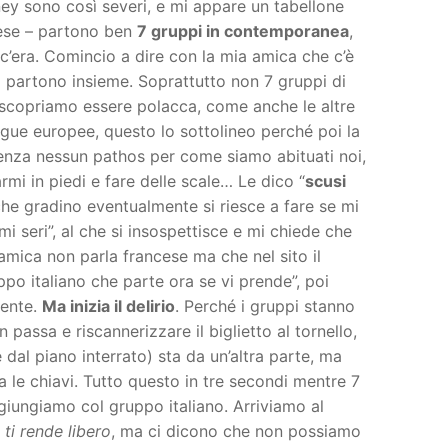
ney sono così severi, e mi appare un tabellone
cese – partono ben
7 gruppi in contemporanea
,
 c’era. Comincio a dire con la mia amica che c’è
 partono insieme. Soprattutto non 7 gruppi di
 scopriamo essere polacca, come anche le altre
gue europee, questo lo sottolineo perché poi la
senza nessun pathos per come siamo abituati noi,
mi in piedi e fare delle scale… Le dico “
scusi
che gradino eventualmente si riesce a fare se mi
i seri”, al che si insospettisce e mi chiede che
 amica non parla francese ma che nel sito il
ppo italiano che parte ora se vi prende”, poi
tente.
Ma inizia il delirio
. Perché i gruppi stanno
passa e riscannerizzare il biglietto al tornello,
 dal piano interrato) sta da un’altra parte, ma
 le chiavi. Tutto questo in tre secondi mentre 7
ngiungiamo col gruppo italiano. Arriviamo al
o ti rende libero
, ma ci dicono che non possiamo