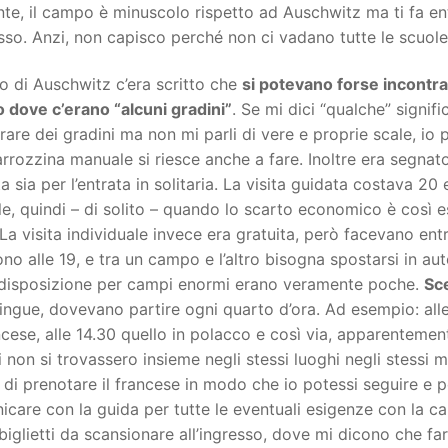
te, il campo è minuscolo rispetto ad Auschwitz ma ti fa e
so. Anzi, non capisco perché non ci vadano tutte le scuole d
to di Auschwitz c’era scritto che
si potevano forse incontrare
 dove c’erano “alcuni gradini”
. Se mi dici “qualche” signifi
rare dei gradini ma non mi parli di vere e proprie scale, 
rrozzina manuale si riesce anche a fare. Inoltre era segnato
a sia per l’entrata in solitaria. La visita guidata costava 2
le, quindi – di solito – quando lo scarto economico è così es
 La visita individuale invece era gratuita, però facevano en
no alle 19, e tra un campo e l’altro bisogna spostarsi in a
 disposizione per campi enormi erano veramente poche.
Sce
lingue, dovevano partire ogni quarto d’ora. Ad esempio: alle 
ncese, alle 14.30 quello in polacco e così via, apparenteme
 non si trovassero insieme negli stessi luoghi negli stessi m
 di prenotare il francese in modo che io potessi seguire e 
care con la guida per tutte le eventuali esigenze con la car
 biglietti da scansionare all’ingresso, dove mi dicono che f