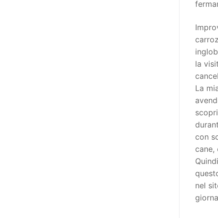
fermar
adottato nel 2011 dall’Assemblea
Generale del Forum Europeo sulla
Improv
Disabilità – EDF) «I documenti
carro
relativi alle donne ed alle ragazze
inglob
con disabilità ed ai loro diritti
la vis
devono essere comprensibili e
cancel
disponibili nelle lingue locali, nella
La mi
lingua dei segni, in Braille, in
avendo
formati di comunicazione
scopr
aumentativa e alternativa, e in
durant
tutti gli altri modi, mezzi e
con sc
formati di comunicazione
cane, 
accessibili, compresi quelli
Quindi
elettronici»: lo stabilisce (al
questo
punto 3.13.) proprio il Secondo
nel si
Manifesto. A parte la
giorna
declinazione al femminile, sulla
quale torneremo più avanti,