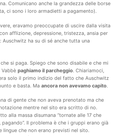
sona. Comunicano anche la grandezza delle borse
a, ci sono i loro armadietti a pagamento).
ere, eravamo preoccupate di uscire dalla visita
con afflizione, depressione, tristezza, ansia per
o: Auschwitz ha su di sé anche tutta una
 che si paga. Spiego che sono disabile e che mi
”. Vabbè
paghiamo il parcheggio
. Chiariamoci,
ra solo il primo indizio del fatto che Auschwitz
 punto e basta. Ma
ancora non avevamo capito
.
mana di gente che non aveva prenotato ma che
otazione mentre nel sito era scritto di no.
tto alla massa disumana “tornate alle 17 che
, pagando”. Il problema è che i gruppi erano già
 lingue che non erano previsti nel sito.