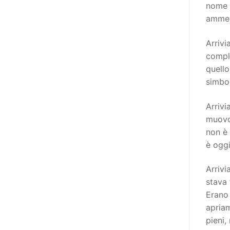
destinatarie di interventi. Una
nome s
visione più moderna le guarda
ammess
come soggetti che devono
Arriv
essere messi in condizione di
comple
autodeterminarsi. Non è,
quello
ovviamente, solo una questione
simbol
di parole, ma di fornire strumenti
che mettano la persona con
Arrivi
disabilità in condizione di
muovo 
compiere liberamente tutte le
non è 
scelte che riguardano la sua vita.
è oggi
È un progetto ambizioso, a volte
anche faticoso, ma è l’unica via
Arrivi
per la libertà. Tra i tanti strumenti
stava 
che possiamo utilizzare per
Erano 
realizzare questo progetto,
apriam
l’accesso all’informazione ha
pieni,
un’importanza strategica. Posto