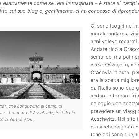
a esattamente come se l’era immaginata – è stata ai campi
itto sul suo blog e, gentilmente, ci ha concesso di riprender
Ci sono luoghi nel 
morale andare a vis
anni volevo recarmi
Andare fino a Cracov
semplice, ma poi non
verso Oświęcim, che
Cracovia in auto, pe
era la scelta miglio
dall’Italia sono due 
andare e tornare (ri
noleggio con adattam
inari che conducono ai campi di
prevedere un viaggio
ncentramento di Auschwitz, in Polonia
Auschwitz. Nel sito i
to di Valeria Alpi).
era anche segnato c
(che poi sono due, 