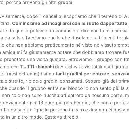
ci perché arrivano gli altri gruppi.
visamente, dopo il cancello, scopriamo che il terreno di A
zzina.
Cominciamo ad incagliarci con le ruote dappertutto
ate da quello polacco, io comincio a dire con la mia amica 
ita da sole e facciamo quello che riusciamo, altrimenti torn
lo che non abbiamo praticamente né visto né vissuto emotiv
a amica mi fa giustamente notare che dobbiamo trovare l’
 prenotato una visita guidata. Ritroviamo il gruppo con fa
iamo che
TUTTI i blocchi
di Auschwitz visitabili quel giorn
e i mesi dell’anno) hanno
tanti gradini per entrare
,
senza 
ale strette, ripide e gradini consumati. Scopro già dal pr
che quando il gruppo entra nel blocco io non sento più la s
 non solo non sono riuscita ad entrare da nessuna parte, m
 ovviamente per 18 euro più parcheggio, che non è per i so
to fin da subito: “qua le persone in carrozzina non ci poss
ta in un altro modo. Bastava dircelo.