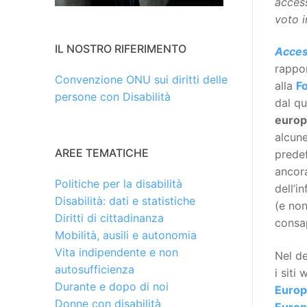
access
voto 
IL NOSTRO RIFERIMENTO
Acces
rappor
Convenzione ONU sui diritti delle
alla
F
persone con Disabilità
dal q
europ
alcune
AREE TEMATICHE
predef
ancora
Politiche per la disabilità
dell’i
Disabilità: dati e statistiche
(e non
Diritti di cittadinanza
consa
Mobilità, ausili e autonomia
Vita indipendente e non
Nel de
autosufficienza
i siti
Durante e dopo di noi
Euro
Donne con disabilità
Europ