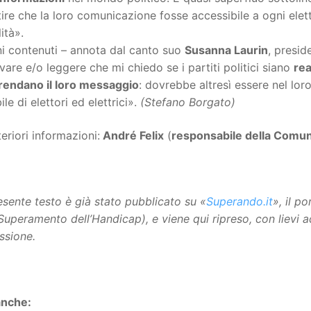
ire che la loro comunicazione fosse accessibile a ogni elett
lità».
i contenuti – annota dal canto suo
Susanna Laurin
, presid
vare e/o leggere che mi chiedo se i partiti politici siano
rea
endano il loro messaggio
: dovrebbe altresì essere nel lo
ile di elettori ed elettrici».
(Stefano Borgato)
teriori informazioni:
André Felix
(
responsabile della Comun
resente testo è già stato pubblicato su «
Superando.it
», il p
 Superamento dell’Handicap), e viene qui ripreso, con lievi 
ssione.
anche: