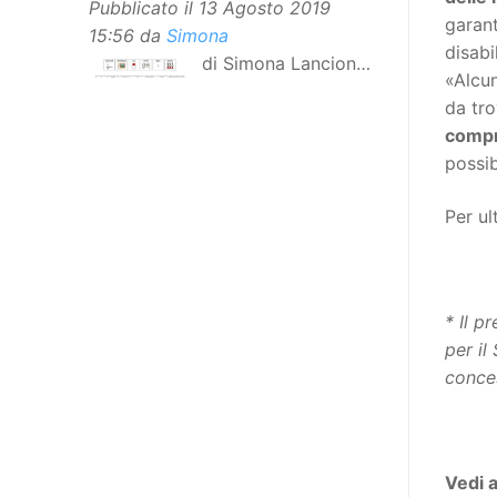
Pubblicato il
13 Agosto 2019
garant
15:56
da
Simona
disabi
di Simona Lancioni,
«Alcun
responsabile del
da tro
centro Informare un’h di Peccioli
compr
(Pisa) Dopo la traduzione in
possib
lingua italiana, e la versione facile
da leggere, arriva ora la versione
Per ul
in comunicazione aumentativa
alternativa (CAA) del “Secondo
Manifesto sui diritti delle Donne e
delle Ragazze con Disabilità
* Il p
nell’Unione Europea”. La
per il
rivendicazione ed il godimento
conce
dei diritti passa anche attraverso
l’accessibilità dell’informazione.
L’approccio assistenziale guarda
alle persone con disabilità come
Vedi 