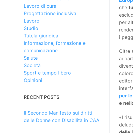
Lavoro di cura
che
tu
Progettazione inclusiva
esclud
Lavoro
per al
Studio
renden
Tutela giuridica
i pegg
Informazione, formazione e
comunicazione
Oltre 
Salute
ai par
Società
diven
Sport e tempo libero
coloro
Opinioni
editor
interf
per le
RECENT POSTS
e nell
Il Secondo Manifesto sui diritti
«I ris
delle Donne con Disabilità in CAA
delude
delle 