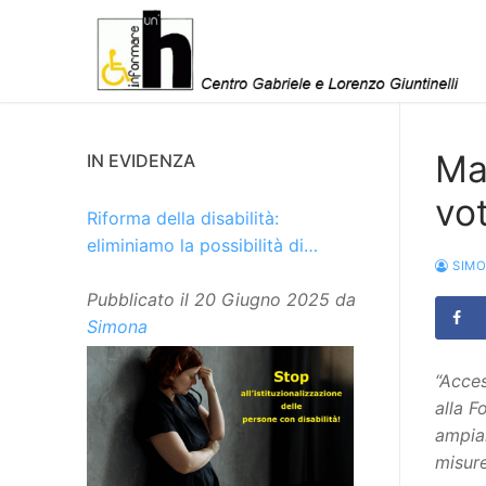
Vai
al
contenuto
Ma 
IN EVIDENZA
vo
Riforma della disabilità:
eliminiamo la possibilità di
SIM
istituzionalizzare le persone
Pubblicato il
20 Giugno 2025
da
Simona
“Acces
alla F
ampiam
misure