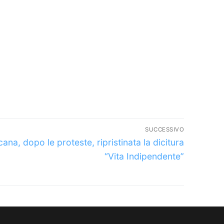
SUCCESSIVO
colo
ana, dopo le proteste, ripristinata la dicitura
essivo:
“Vita Indipendente”