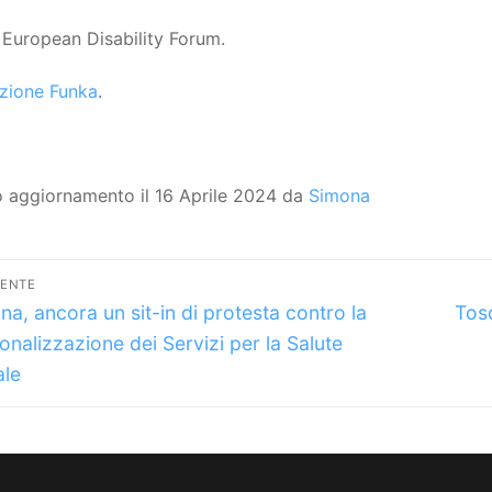
European Disability Forum.
zione Funka
.
o aggiornamento il 16 Aprile 2024 da
Simona
vigazione
DENTE
lo
Arti
icoli
na, ancora un sit-in di protesta contro la
Tosc
dente:
succ
onalizzazione dei Servizi per la Salute
ale