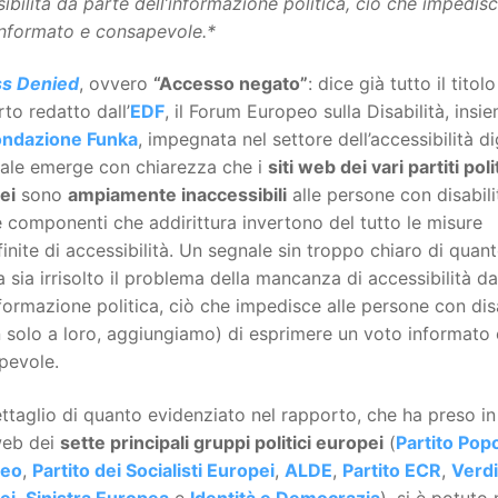
ibilità da parte dell’informazione politica, ciò che impedis
informato e consapevole.*
s Denied
, ovvero
“Accesso negato”
: dice già tutto il titolo
to redatto dall’
EDF
, il Forum Europeo sulla Disabilità, insi
ondazione Funka
, impegnata nel settore dell’accessibilità di
uale emerge con chiarezza che i
siti web dei vari partiti polit
ei
sono
ampiamente inaccessibili
alle persone con disabili
 componenti che addirittura invertono del tutto le misure
inite di accessibilità. Un segnale sin troppo chiaro di quan
 sia irrisolto il problema della mancanza di accessibilità d
nformazione politica, ciò che impedisce alle persone con disa
 solo a loro, aggiungiamo) di esprimere un voto informato 
pevole.
ttaglio di quanto evidenziato nel rapporto, che ha preso i
 web dei
sette principali gruppi politici europei
(
Partito Pop
peo
,
Partito dei Socialisti Europei
,
ALDE
,
Partito ECR
,
Verdi
ei
,
Sinistra Europea
e
Identità e Democrazia
), si è potuto