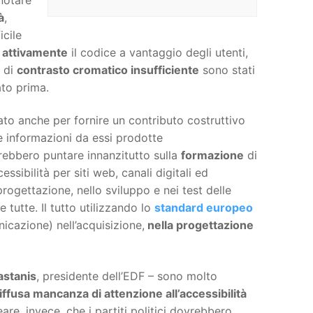
à
,
icile
 attivamente
il codice a vantaggio degli utenti,
i di
contrasto cromatico insufficiente
sono stati
ato prima.
ato anche per fornire un contributo costruttivo
e le informazioni da essi prodotte
vrebbero puntare innanzitutto sulla
formazione
di
essibilità per siti web, canali digitali ed
progettazione, nello sviluppo e nei test delle
 tutte. Il tutto utilizzando lo
standard europeo
icazione) nell’acquisizione,
nella progettazione
astanis
, presidente dell’EDF – sono molto
iffusa mancanza di attenzione all’accessibilità
re, invece, che i partiti politici dovrebbero