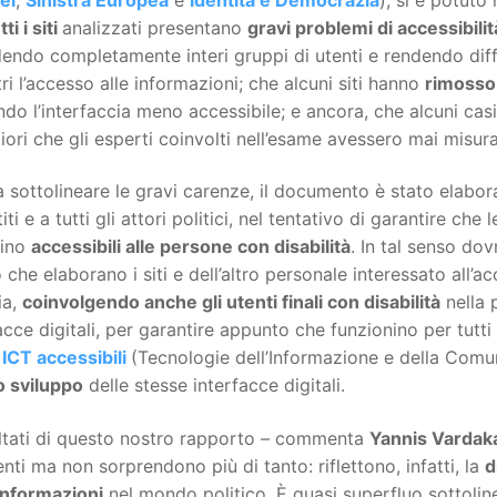
tti i siti
analizzati presentano
gravi problemi di accessibilit
endo completamente interi gruppi di utenti e rendendo diff
tri l’accesso alle informazioni; che alcuni siti hanno
rimosso
do l’interfaccia meno accessibile; e ancora, che alcuni cas
iori che gli esperti coinvolti nell’esame avessero mai misur
a sottolineare le gravi carenze, il documento è stato elabor
titi e a tutti gli attori politici, nel tentativo di garantire ch
tino
accessibili alle persone con disabilità
. In tal senso do
 che elaborano i siti e dell’altro personale interessato all’acc
ia,
coinvolgendo anche gli utenti finali con disabilità
nella 
acce digitali, per garantire appunto che funzionino per tutti e
 ICT accessibili
(Tecnologie dell’Informazione e della Comun
o sviluppo
delle stesse interfacce digitali.
ultati di questo nostro rapporto – commenta
Yannis Vardak
nti ma non sorprendono più di tanto: riflettono, infatti, la
d
informazioni
nel mondo politico. È quasi superfluo sottolinea