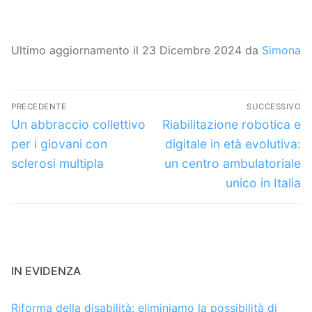
Ultimo aggiornamento il 23 Dicembre 2024 da
Simona
Navigazione
PRECEDENTE
SUCCESSIVO
articoli
Articolo
Articolo
Un abbraccio collettivo
Riabilitazione robotica e
precedente:
successivo:
per i giovani con
digitale in età evolutiva:
sclerosi multipla
un centro ambulatoriale
unico in Italia
IN EVIDENZA
Riforma della disabilità: eliminiamo la possibilità di