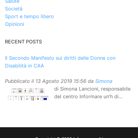
Salute
Società
Sport e tempo libero
Opinioni
RECENT POSTS
Il Secondo Manifesto sui diritti delle Donne con
Disabilità in CAA
Pubblicato il
13 Agosto 2019 15:56
da
Simona
di Simona Lancioni, responsabile
del centro Informare un’h di
Peccioli (Pisa) Dopo la
traduzione in lingua italiana, e la versione facile da
leggere, arriva ora la versione in comunicazione
aumentativa alternativa (CAA) del “Secondo Manifesto
sui diritti delle Donne e delle Ragazze con Disabilità