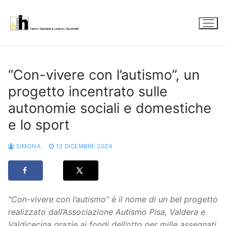
Vai
al
contenuto
“Con-vivere con l’autismo”, un
progetto incentrato sulle
autonomie sociali e domestiche
e lo sport
SIMONA
12 DICEMBRE 2024
“Con-vivere con l’autismo” è il nome di un bel progetto
realizzato dall’Associazione Autismo Pisa, Valdera e
Valdicecina grazie ai fondi dell’otto per mille assegnati