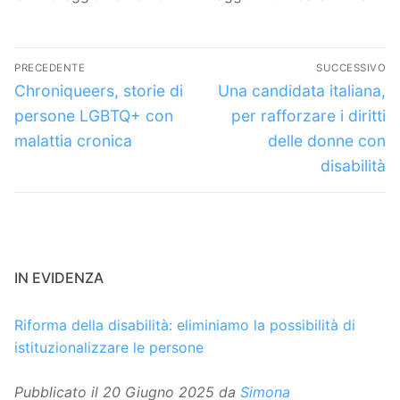
Navigazione
PRECEDENTE
SUCCESSIVO
articoli
Articolo
Articolo
Chroniqueers, storie di
Una candidata italiana,
precedente:
successivo:
persone LGBTQ+ con
per rafforzare i diritti
malattia cronica
delle donne con
disabilità
IN EVIDENZA
Riforma della disabilità: eliminiamo la possibilità di
istituzionalizzare le persone
Pubblicato il
20 Giugno 2025
da
Simona