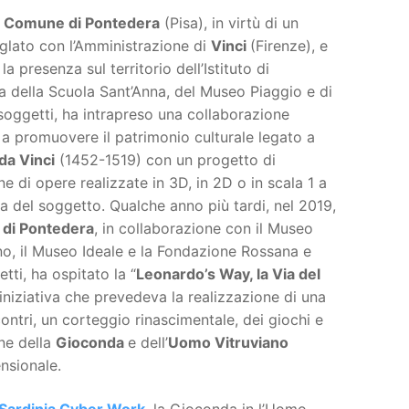
l
Comune di Pontedera
(Pisa), in virtù di un
glato con l’Amministrazione di
Vinci
(Firenze), e
la presenza sul territorio dell’Istituto di
a della Scuola Sant’Anna, del Museo Piaggio e di
 soggetti, ha intrapreso una collaborazione
a a promuovere il patrimonio culturale legato a
da Vinci
(1452-1519) con un progetto di
e di opere realizzate in 3D, in 2D o in scala 1 a
a del soggetto. Qualche anno più tardi, nel 2019,
di Pontedera
, in collaborazione con il Museo
o, il Museo Ideale e la Fondazione Rossana e
tti, ha ospitato la “
Leonardo’s Way, la Via del
n’iniziativa che prevedeva la realizzazione di una
contri, un corteggio rinascimentale, dei giochi e
one della
Gioconda
e dell’
Uomo Vitruviano
ensionale.
 Sardinia Cyber Work
, la Gioconda in l’Uomo