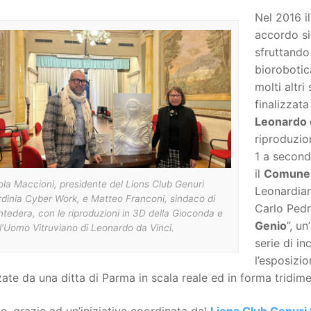
Nel 2016 i
accordo si
sfruttando 
biorobotic
molti altri
finalizzat
Leonardo 
riproduzion
1 a second
il
Comune 
la Maccioni, presidente del Lions Club Genuri
Leonardian
dinia Cyber Work, e Matteo Franconi, sindaco di
Carlo Pedre
tedera, con le riproduzioni in 3D della Gioconda e
Genio
”, u
l’Uomo Vitruviano di Leonardo da Vinci.
serie di in
l’esposizi
zate da una ditta di Parma in scala reale ed in forma tridim
, grazie ad un’iniziativa coordinata dal
Lions Club Genuri