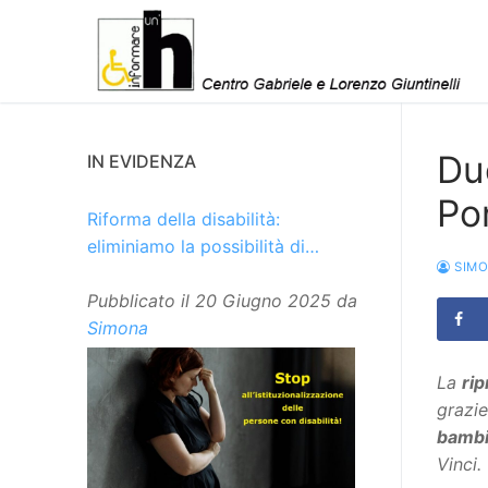
Vai
al
contenuto
Du
IN EVIDENZA
Po
Riforma della disabilità:
eliminiamo la possibilità di
SIM
istituzionalizzare le persone
Pubblicato il
20 Giugno 2025
da
Simona
La
ri
grazie
bambi
Vinci.