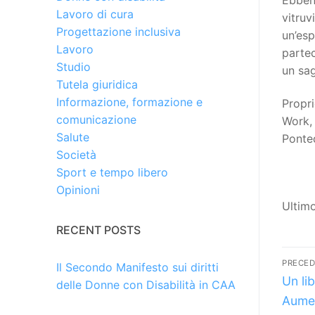
Lavoro di cura
vitru
Progettazione inclusiva
un’esp
Lavoro
partec
Studio
un sag
Tutela giuridica
Informazione, formazione e
Propri
comunicazione
Work, 
Salute
Ponted
Società
Sport e tempo libero
Opinioni
Ultim
RECENT POSTS
Na
PRECE
Il Secondo Manifesto sui diritti
Artico
art
Un li
delle Donne con Disabilità in CAA
prece
Aumen