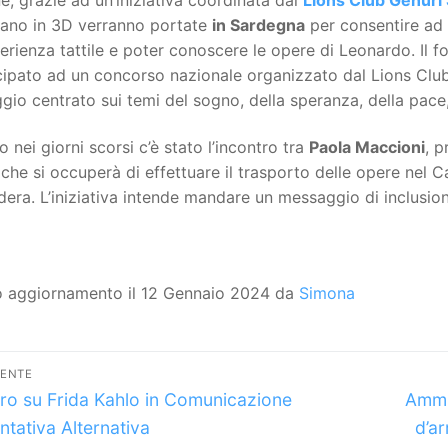
viano in 3D verranno portate
in Sardegna
per consentire ad
erienza tattile e poter conoscere le opere di Leonardo. Il fo
ipato ad un concorso nazionale organizzato dal Lions Club 
gio centrato sui temi del sogno, della speranza, della pace, e
o nei giorni scorsi c’è stato l’incontro tra
Paola Maccioni
, p
che si occuperà di effettuare il trasporto delle opere nel
era. L’iniziativa intende mandare un messaggio di inclusione
o aggiornamento il 12 Gennaio 2024 da
Simona
vigazione
DENTE
lo
Artic
icoli
bro su Frida Kahlo in Comunicazione
Ammi
dente:
succe
tativa Alternativa
d’ar