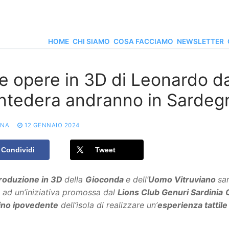
HOME
CHI SIAMO
COSA FACCIAMO
NEWSLETTER
e opere in 3D di Leonardo da 
ntedera andranno in Sardeg
ONA
12 GENNAIO 2024
Condividi
Tweet
produzione in 3D
della
Gioconda
e dell’
Uomo Vitruviano
sa
 ad un’iniziativa promossa dal
Lions Club Genuri Sardinia
no ipovedente
dell’isola di realizzare un’
esperienza tattil