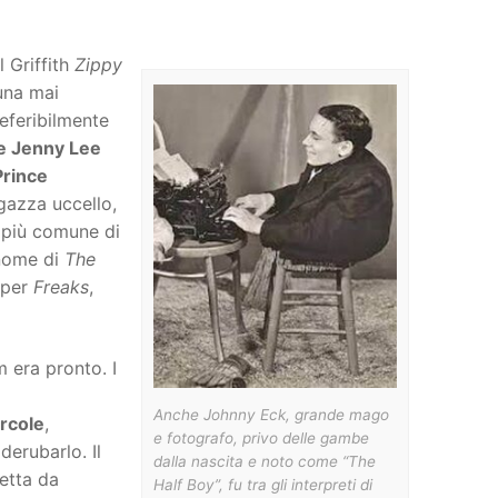
l Griffith
Zippy
 una mai
eferibilmente
 e Jenny Lee
Prince
agazza uccello,
a più comune di
 nome di
The
 per
Freaks
,
m era pronto. I
Anche Johnny Eck, grande mago
rcole
,
e fotografo, privo delle gambe
derubarlo. Il
dalla nascita e noto come “The
fetta da
Half Boy”, fu tra gli interpreti di