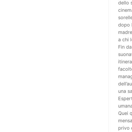
dello 
poi che tutta l’informazione
cinema
dovrebbe essere accessibile, ma
sorell
che non è possibile tradurre tutto
dopo l
simultaneamente, sarebbe
madre
importante iniziare col rendere
a chi 
accessibili almeno i documenti
Fin da
che parlano i diritti. Proprio a
suonav
partire da queste considerazioni,
itiner
dopo aver prodotto la traduzione
facolt
in lingua italiana, e la versione
manag
facile da leggere (qui
dell’a
la presentazione), abbiamo
una sa
deciso di realizzare la versione in
Espert
comunicazione aumentativa
umana 
alternativa (CAA) del “Secondo
Quei q
Manifesto sui diritti delle Donne e
mensa 
delle Ragazze con Disabilità
privo 
nell’Unione Europea” (quello