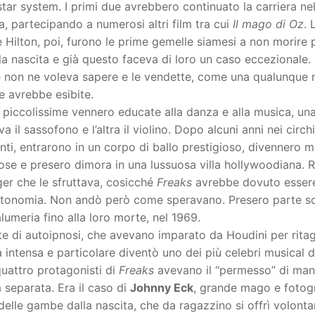
star system. I primi due avrebbero continuato la carriera ne
, partecipando a numerosi altri film tra cui
Il mago di Oz
. 
e Hilton, poi, furono le prime gemelle siamesi a non morire
a nascita e già questo faceva di loro un caso eccezionale.
 non ne voleva sapere e le vendette, come una qualunque 
le avrebbe esibite.
 piccolissime vennero educate alla danza e alla musica, un
a il sassofono e l’altra il violino. Dopo alcuni anni nei circhi
anti, entrarono in un corpo di ballo prestigioso, divennero m
ose e presero dimora in una lussuosa villa hollywoodiana. Ri
er che le sfruttava, cosicché
Freaks
avrebbe dovuto essere i
utonomia. Non andò però come speravano. Presero parte sol
lumeria fino alla loro morte, nel 1969.
e di autoipnosi, che avevano imparato da Houdini per ritagli
intensa e particolare diventò uno dei più celebri musical
uattro protagonisti di
Freaks
avevano il “permesso” di mangi
separata. Era il caso di
Johnny Eck
, grande mago e fotogr
delle gambe dalla nascita, che da ragazzino si offrì volon