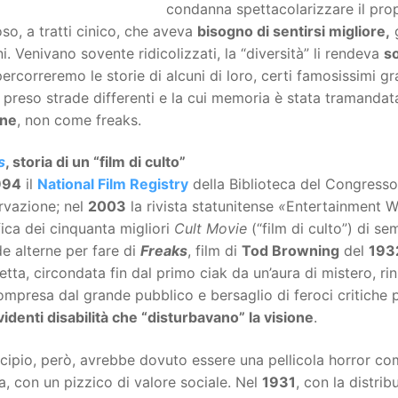
condanna spettacolarizzare il pro
o, a tratti cinico, che aveva
bisogno di sentirsi migliore,
g
. Venivano sovente ridicolizzati, la “diversità” li rendeva
so
percorreremo le storie di alcuni di loro, certi famosissimi g
preso strade differenti e la cui memoria è stata tramandata
one
, non come freaks.
s
, storia di un “film di culto”
994
il
National Film Registry
della Biblioteca del Congresso d
rvazione; nel
2003
la rivista statunitense
«
Entertainment W
fica dei cinquanta migliori
Cult Movie
(“film di culto”) di s
e alterne per fare di
Freaks
, film di
Tod Browning
del
193
tta, circondata fin dal primo ciak da un’aura di mistero, ri
mpresa dal grande pubblico e bersaglio di feroci critiche pe
videnti disabilità che “disturbavano” la visione
.
ncipio, però, avrebbe dovuto essere una pellicola horror c
ra, con un pizzico di valore sociale. Nel
1931
, con la distrib