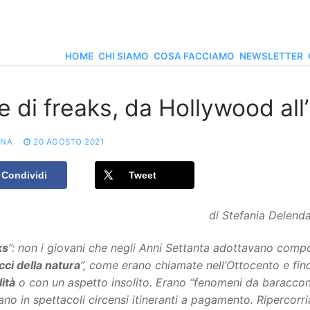
HOME
CHI SIAMO
COSA FACCIAMO
NEWSLETTER
e di freaks, da Hollywood all’
ONA
20 AGOSTO 2021
Condividi
Tweet
di Stefania Delenda
ks
”: non i giovani che negli Anni Settanta adottavano compo
cci della natura
”, come erano chiamate nell’Ottocento e fi
lità
o con un aspetto insolito. Erano “fenomeni da baracco
ano in spettacoli circensi itineranti a pagamento. Ripercor