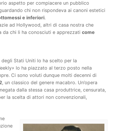
prio aspetto per compiacere un pubblico
uardando chi non rispondeva ai canoni estetici
ttomessi e inferiori
.
razie ad Hollywood, altri di casa nostra che
 da chi li ha conosciuti e apprezzati
come
egli Stati Uniti lo ha scelto per la
eekly
»
lo ha piazzato al terzo posto nella
empre. Ci sono voluti dunque molti decenni di
2
, un classico del genere macabro. Un’opera
nnegata dalla stessa casa produttrice, censurata,
r la scelta di attori non convenzionali,
ome
uzione