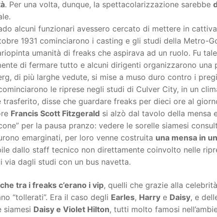
tà
. Per una volta, dunque, la spettacolarizzazione sarebbe
d
ale.
do alcuni funzionari avessero cercato di mettere in cattiva l
ttobre 1931 cominciarono i casting e gli studi della Metro
riopinta umanità di freaks che aspirava ad un ruolo. Fu tal
ente di fermare tutto e alcuni dirigenti organizzarono una 
rg, di più larghe vedute, si mise a muso duro contro i pregiu
ominciarono le riprese negli studi di Culver City, in un clim
 trasferito, disse che guardare freaks per dieci ore al giorn
ore
Francis Scott Fitzgerald
si alzò dal tavolo della mensa
one” per la pausa pranzo: vedere le sorelle siamesi consult
urono emarginati, per loro venne costruita
una mensa in un
ile dallo staff tecnico non direttamente coinvolto nelle ripr
i via dagli studi con un bus navetta.
che tra i freaks c’erano i vip
, quelli che grazie alla celebrit
no “tollerati”. Era il caso degli
Earles
,
Harry
e
Daisy
, e dell
e siamesi
Daisy e Violet Hilton
, tutti molto famosi nell’ambi