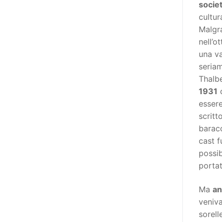
socie
destinatarie di interventi. Una
cultur
visione più moderna le guarda
Malgra
come soggetti che devono
nell’o
essere messi in condizione di
una va
autodeterminarsi. Non è,
seriam
ovviamente, solo una questione
Thalbe
di parole, ma di fornire strumenti
1931
c
che mettano la persona con
essere
disabilità in condizione di
scritt
compiere liberamente tutte le
baracc
scelte che riguardano la sua vita.
cast f
È un progetto ambizioso, a volte
possib
anche faticoso, ma è l’unica via
portat
per la libertà. Tra i tanti strumenti
che possiamo utilizzare per
Ma
an
realizzare questo progetto,
veniva
l’accesso all’informazione ha
sorell
un’importanza strategica. Posto