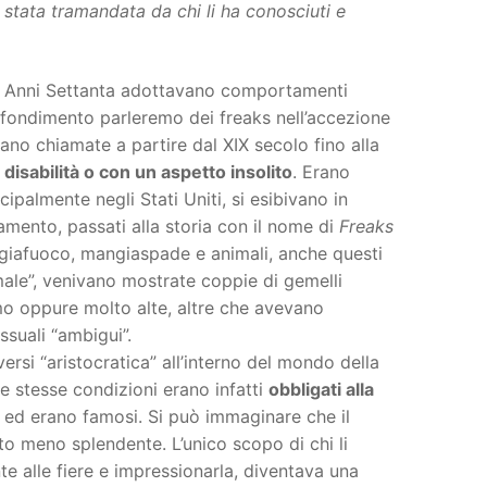
 stata tramandata da chi li ha conosciuti e
gli Anni Settanta adottavano comportamenti
ofondimento parleremo dei freaks nell’accezione
ano chiamate a partire dal XIX secolo fino alla
disabilità o con un aspetto insolito
. Erano
palmente negli Stati Uniti, si esibivano in
gamento, passati alla storia con il nome di
Freaks
giafuoco, mangiaspade e animali, anche questi
omale”, venivano mostrate coppie di gemelli
mo oppure molto alte, altre che avevano
ssuali “ambigui”.
versi “aristocratica” all’interno del mondo della
lle stesse condizioni erano infatti
obbligati alla
 ed erano famosi. Si può immaginare che il
o meno splendente. L’unico scopo di chi li
nte alle fiere e impressionarla, diventava una