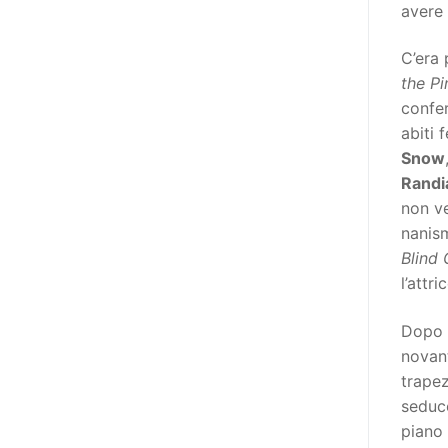
avere 
adottato nel 2011 dall’Assemblea
Generale del Forum Europeo sulla
C’era
Disabilità – EDF) «I documenti
the P
relativi alle donne ed alle ragazze
confer
con disabilità ed ai loro diritti
abiti 
devono essere comprensibili e
Snow
disponibili nelle lingue locali, nella
Randi
lingua dei segni, in Braille, in
non v
formati di comunicazione
nanism
aumentativa e alternativa, e in
Blind 
tutti gli altri modi, mezzi e
l’attr
formati di comunicazione
accessibili, compresi quelli
Dopo n
elettronici»: lo stabilisce (al
novant
punto 3.13.) proprio il Secondo
trape
Manifesto. A parte la
seduc
declinazione al femminile, sulla
piano 
quale torneremo più avanti,