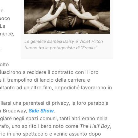
l
Le
 poco
 La
merce,
Le gemelle siamesi Daisy e Violet Hilton
furono tra le protagoniste di “Freaks”.
a
olto
uscirono a recidere il contratto con il loro
l trampolino di lancio della carriera e
tanto ad un altro film, dopodiché lavorarono in
arsi una parentesi di privacy, la loro parabola
 di Broadway,
Side Show
.
are negli spazi comuni, tanti altri erano nella
afo, uno spirito libero noto come
The Half Boy
,
tario in uno spettacolo e venne assunto dopo