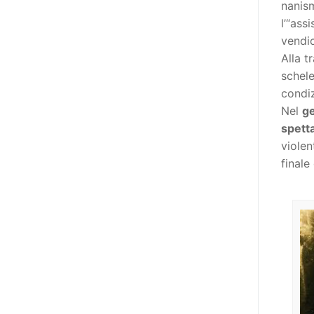
nanism
niente di originale, a dire il vero,
l’“ass
giacché il Secondo Manifesto è
vendic
stato sviluppato nel solco della
Alla t
Convenzione ONU sui diritti delle
schele
persone con disabilità (del 2006,
condiz
ratificata dall’Italia con la Legge
Nel
g
18/2009), e questa conteneva già
spetta
al suo interno specifiche
violen
indicazioni in tema di libertà di
finale
espressione e opinione e accesso
all’informazione (articoli 2, 9, 21
e 24). In particolare, l’articolo 21
della stessa, esordisce così: «Gli
Stati Parti adottano tutte le
misure adeguate a garantire che
le persone con disabilità possano
esercitare il diritto alla libertà di
espressione e di opinione, ivi