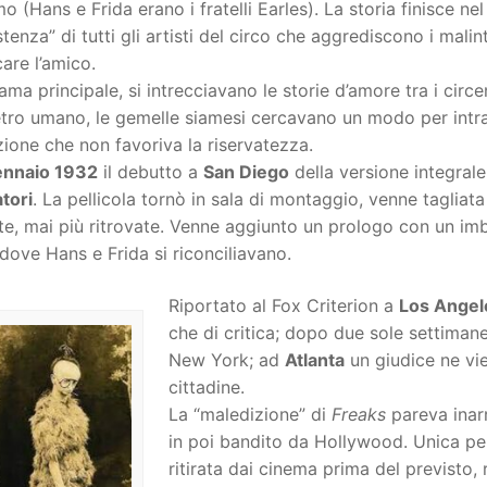
o (Hans e Frida erano i fratelli Earles). La storia finisce ne
istenza” di tutti gli artisti del circo che aggrediscono i mali
are l’amico.
rama principale, si intrecciavano le storie d’amore tra i circ
tro umano, le gemelle siamesi cercavano un modo per intratt
ione che non favoriva la riservatezza.
ennaio 1932
il debutto a
San Diego
della versione integrale
tori
. La pellicola tornò in sala di montaggio, venne tagliata
te, mai più ritrovate. Venne aggiunto un prologo con un im
 dove Hans e Frida si riconciliavano.
Riportato al Fox Criterion a
Los Angel
che di critica; dopo due sole settiman
New York; ad
Atlanta
un giudice ne vie
cittadine.
La “maledizione” di
Freaks
pareva inarr
in poi bandito da Hollywood. Unica pe
ritirata dai cinema prima del previsto, 