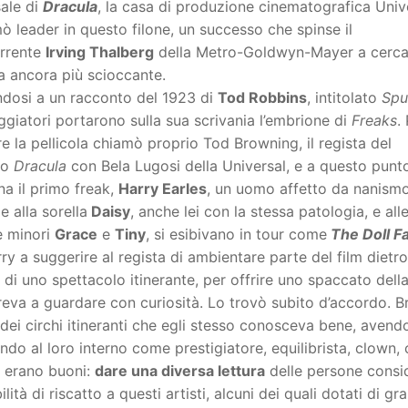
sale di
Dracula
, la casa di produzione cinematografica Unive
ò leader in questo filone, un successo che spinse il
rrente
Irving Thalberg
della Metro-Goldwyn-Mayer a cerca
a ancora più scioccante.
ndosi a un racconto del 1923 di
Tod Robbins
, intitolato
Spu
giatori portarono sulla sua scrivania l’embrione di
Freaks
.
re la pellicola chiamò proprio Tod Browning, il regista del
so
Dracula
con Bela Lugosi della Universal, e a questo punt
na il primo freak,
Harry Earles
, un uomo affetto da nanism
e alla sorella
Daisy
, anche lei con la stessa patologia, e all
e minori
Grace
e
Tiny
, si esibivano in tour come
The Doll F
ry a suggerire al regista di ambientare parte del film dietro
 di uno spettacolo itinerante, per offrire uno spaccato dell
eva a guardare con curiosità. Lo trovò subito d’accordo. Br
 dei circhi itineranti che egli stesso conosceva bene, avendo
ndo al loro interno come prestigiatore, equilibrista, clown, 
i erano buoni:
dare una diversa lettura
delle persone conside
ilità di riscatto a questi artisti, alcuni dei quali dotati di g