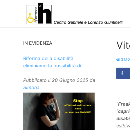
Vai
al
contenuto
Vit
IN EVIDENZA
Riforma della disabilità:
SIM
eliminiamo la possibilità di
istituzionalizzare le persone
Pubblicato il
20 Giugno 2025
da
Simona
“
Frea
“
capri
disabi
esibiv