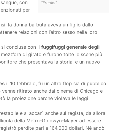
l sangue, con
“Freaks”.
ntenzionati per
ensi: la donna barbuta aveva un figlio dallo
enere relazioni con l’altro sesso nella loro
 si concluse con il
fuggifuggi generale degli
 mezz’ora di girato e furono tolte le scene più
bonitore che presentava la storia, e un nuovo
es
il 10 febbraio, fu un altro flop sia di pubblico
e venne ritirato anche dai cinema di Chicago e
tò la proiezione perché violava le leggi
estabile e si accanì anche sul regista, da allora
llicola della Metro-Goldwyn-Mayer ad essere
registrò perdite pari a 164.000 dollari. Né andò