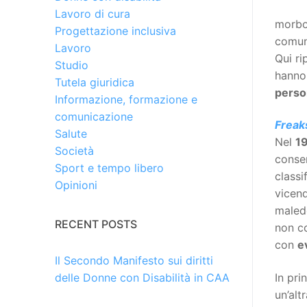
Lavoro di cura
morbos
Progettazione inclusiva
comuni
Lavoro
Qui ri
Studio
hanno 
Tutela giuridica
pers
Informazione, formazione e
comunicazione
Freak
Salute
Nel
1
Società
conse
Sport e tempo libero
classi
Opinioni
vicend
malede
RECENT POSTS
non co
con
e
Il Secondo Manifesto sui diritti
In pri
delle Donne con Disabilità in CAA
un’alt