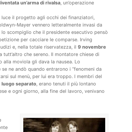
iventata un’arma di rivalsa
, un’operazione
uce il progetto agli occhi dei finanziatori,
-Goldwyn-Mayer vennero letteralmente invasi da
e lo scompiglio che il presidente esecutivo pensò
petizione per cacciare le comparse. Irving
dizi e, nella totale riservatezza, il
9 novembre
a tutt’altro che sereno. Il montatore chiese di
o alla moviola gli dava la nausea. Lo
 e se ne andò quando entrarono i “fenomeni da
arsi sul menù, per lui era troppo. I membri del
 luogo separato
, erano tenuti il più lontano
ese e ogni giorno, alla fine del lavoro, venivano
à
e
ente