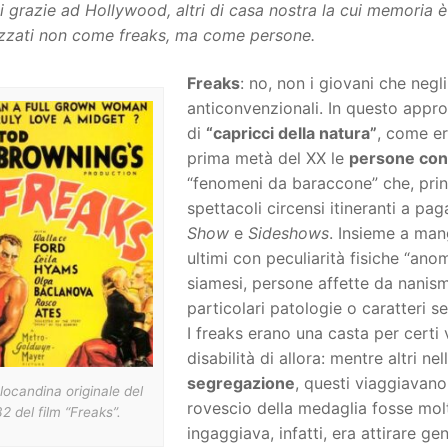
 grazie ad Hollywood, altri di casa nostra la cui memoria è
zzati non come freaks, ma come persone.
Freaks
: no, non i giovani che ne
anticonvenzionali. In questo appr
di
“capricci della natura”
, come er
prima metà del XX le
persone con 
“fenomeni da baraccone” che, princi
spettacoli circensi itineranti a pa
Show
e
Sideshows
. Insieme a man
ultimi con peculiarità fisiche “an
siamesi, persone affette da nanis
particolari patologie o caratteri se
I freaks erano una casta per certi 
disabilità di allora: mentre altri ne
segregazione
, questi viaggiavano
locandina originale del
rovescio della medaglia fosse molt
2 del film “Freaks”.
ingaggiava, infatti, era attirare ge