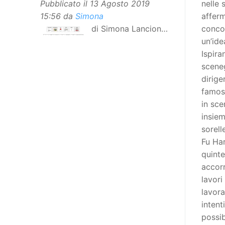
nelle 
Pubblicato il
13 Agosto 2019
afferm
15:56
da
Simona
conco
di Simona Lancioni,
un’ide
responsabile del
Ispira
centro Informare un’h di Peccioli
sceneg
(Pisa) Dopo la traduzione in
dirige
lingua italiana, e la versione facile
famo
da leggere, arriva ora la versione
in sce
in comunicazione aumentativa
insiem
alternativa (CAA) del “Secondo
sorell
Manifesto sui diritti delle Donne e
Fu Har
delle Ragazze con Disabilità
quinte
nell’Unione Europea”. La
accorr
rivendicazione ed il godimento
lavori
dei diritti passa anche attraverso
lavora
l’accessibilità dell’informazione.
intent
L’approccio assistenziale guarda
possib
alle persone con disabilità come