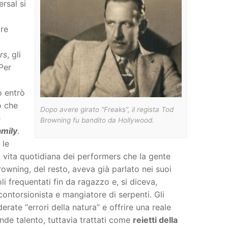
rsal si
re
rs
, gli
 Per
o entrò
o che
Dopo avere girato “Freaks”, il regista Tod
e
Browning fu bandito da Hollywood.
amily
.
 le
a vita quotidiana dei performers che la gente
owning, del resto, aveva già parlato nei suoi
li frequentati fin da ragazzo e, si diceva,
contorsionista e mangiatore di serpenti. Gli
rate “errori della natura” e offrire una reale
rande talento, tuttavia trattati come
reietti della