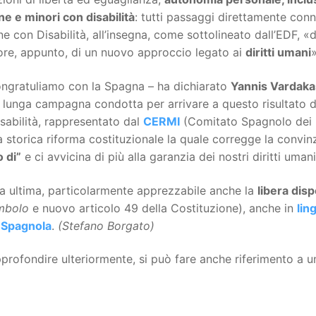
e e minori con disabilità
: tutti passaggi direttamente con
e con Disabilità, all’insegna, come sottolineato dall’EDF, 
ore, appunto, di un nuovo approccio legato ai
diritti umani
ongratuliamo con la Spagna – ha dichiarato
Yannis Vardaka
a lunga campagna condotta per arrivare a questo risultato
sabilità, rappresentato dal
CERMI
(Comitato Spagnolo dei R
 storica riforma costituzionale la quale corregge la convin
 di”
e ci avvicina di più alla garanzia dei nostri diritti umani
a ultima, particolarmente apprezzabile anche la
libera dispo
mbolo
e nuovo articolo 49 della Costituzione), anche in
lin
 Spagnola
.
(Stefano Borgato)
profondire ulteriormente, si può fare anche riferimento a u