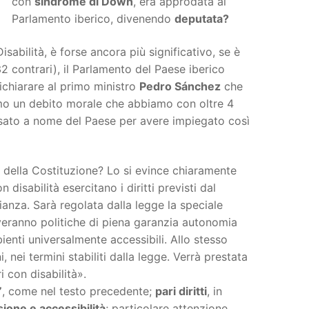
con
sindrome di Down
, era approdata al
Parlamento iberico, divenendo
deputata?
isabilità, è forse ancora più significativo, se è
2 contrari), il Parlamento del Paese iberico
ichiarare al primo ministro
Pedro Sánchez
che
amo un debito morale che abbiamo con oltre 4
cusato a nome del Paese per avere impiegato così
 della Costituzione? Lo si evince chiaramente
isabilità esercitano i diritti previsti dal
lianza. Sarà regolata dalla legge la speciale
overanno politiche di piena garanzia autonomia
ienti universalmente accessibili. Allo stesso
nei termini stabiliti dalla legge. Verrà prestata
i con disabilità».
”
, come nel testo precedente;
pari diritti
, in
ione e accessibilità
; particolare attenzione