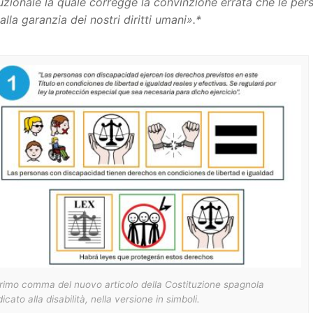
uzionale la quale corregge la convinzione errata che le pers
 alla garanzia dei nostri diritti umani».*
primo comma del nuovo articolo della Costituzione spagnola
icato alla disabilità, nella versione in simboli.