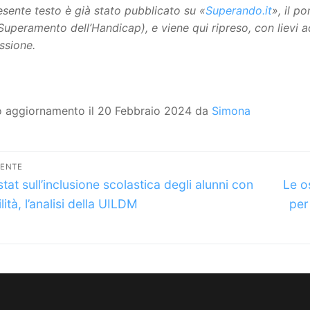
resente testo è già stato pubblicato su «
Superando.it
», il p
 Superamento dell’Handicap), e viene qui ripreso, con lievi 
ssione.
o aggiornamento il 20 Febbraio 2024 da
Simona
vigazione
DENTE
lo
Artic
icoli
stat sull’inclusione scolastica degli alunni con
Le o
dente:
succe
lità, l’analisi della UILDM
per