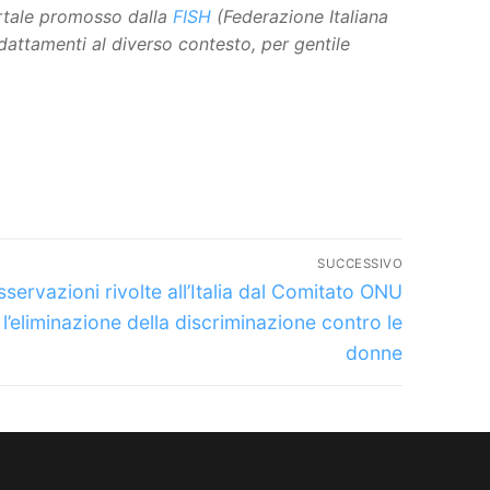
ortale promosso dalla
FISH
(Federazione Italiana
adattamenti al diverso contesto, per gentile
SUCCESSIVO
olo
sservazioni rivolte all’Italia dal Comitato ONU
ssivo:
 l’eliminazione della discriminazione contro le
donne