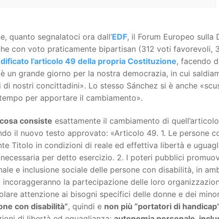
, quanto segnalatoci ora dall’
EDF
, il Forum Europeo sulla D
he con voto praticamente bipartisan (312 voti favorevoli, 3
ificato l’articolo 49 della propria Costituzione
, facendo d
è un grande giorno per la nostra democrazia, in cui saldi
i di nostri concittadini». Lo stesso Sánchez si è anche «s
 tempo per apportare il cambiamento».
 cosa consiste
esattamente il cambiamento di quell’articolo
do il nuovo testo approvato: «Articolo 49. 1. Le persone con d
te Titolo in condizioni di reale ed effettiva libertà e uguag
 necessaria per detto esercizio. 2. I poteri pubblici promu
ale e inclusione sociale delle persone con disabilità, in amb
incoraggeranno la partecipazione delle loro organizzazioni, 
olare attenzione ai bisogni specifici delle donne e dei minor
ne con disabilità”
, quindi e
non più “portatori di handicap
ioni di libertà ed eguaglianza;
autonomia personale, inclus