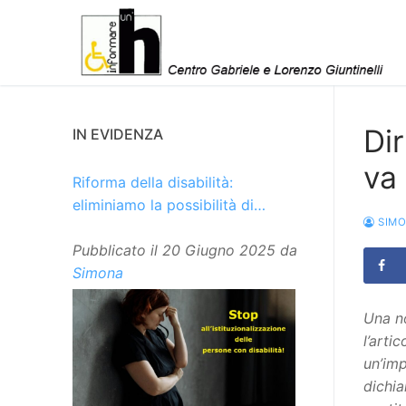
Vai
al
contenuto
Dir
IN EVIDENZA
va
Riforma della disabilità:
eliminiamo la possibilità di
SIM
istituzionalizzare le persone
Pubblicato il
20 Giugno 2025
da
Simona
Una no
l’arti
un’imp
dichia