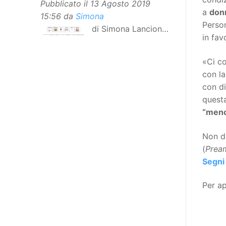
Pubblicato il
13 Agosto 2019
a
donn
15:56
da
Simona
Person
di Simona Lancioni,
in fav
responsabile del
centro Informare un’h di Peccioli
«Ci c
(Pisa) Dopo la traduzione in
con l
lingua italiana, e la versione facile
con di
da leggere, arriva ora la versione
questa
in comunicazione aumentativa
“meno
alternativa (CAA) del “Secondo
Manifesto sui diritti delle Donne e
Non d
delle Ragazze con Disabilità
(
Prea
nell’Unione Europea”. La
Segni
rivendicazione ed il godimento
dei diritti passa anche attraverso
Per ap
l’accessibilità dell’informazione.
L’approccio assistenziale guarda
alle persone con disabilità come