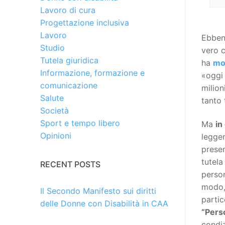
Lavoro di cura
Progettazione inclusiva
Lavoro
Ebbene
Studio
vero c
Tutela giuridica
ha
mod
Informazione, formazione e
«oggi 
comunicazione
milion
Salute
tanto
Società
Sport e tempo libero
Ma
in
Opinioni
leggen
presen
tutela
RECENT POSTS
person
modo, 
Il Secondo Manifesto sui diritti
partic
delle Donne con Disabilità in CAA
“Perso
condiz