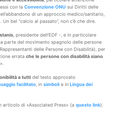
nessi con la
Convenzione ONU
sui Diritti delle
«dell’abbandono di un approccio medico/sanitario,
». Un bel “calcio al passato”, non c’è che dire.
stanis
, presidente dell’EDF -, e in particolare
 da parte del movimento spagnolo delle persone
appresentanti delle Persone con Disabilità), per
zione errata
che le persone con disabilità siano
».
nibilità a tutti
del testo approvato
guaggio facilitato
, in
simboli
e in
Lingua dei
n articolo di «Associated Press» (a
questo link
).