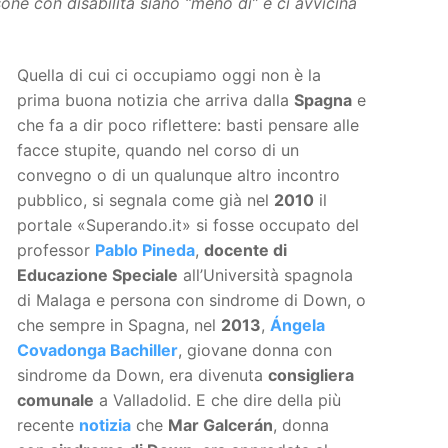
one con disabilità siano “meno di” e ci avvicina
Quella di cui ci occupiamo oggi non è la
prima buona notizia che arriva dalla
Spagna
e
che fa a dir poco riflettere: basti pensare alle
facce stupite, quando nel corso di un
convegno o di un qualunque altro incontro
pubblico, si segnala come già nel
2010
il
portale «Superando.it» si fosse occupato del
professor
Pablo Pineda
,
docente di
Educazione Speciale
all’Università spagnola
di Malaga e persona con sindrome di Down, o
che sempre in Spagna, nel
2013
,
Ángela
Covadonga Bachiller
, giovane donna con
sindrome da Down, era divenuta
consigliera
comunale
a Valladolid. E che dire della più
recente
notizia
che
Mar Galcerán
, donna