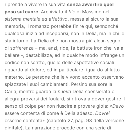
riprende a vivere la sua vita
senza avvertire quel
peso sul cuore
. Archiviato il
file
di Massimo nel
sistema mentale ed affettivo
, messa al sicuro la sua
memoria, il romanzo potrebbe finire qui, sennonché
qualcosa inizia ad incepparsi, non in Delia, ma in chi le
sta intorno. La Delia che non mostra più alcun segno
di sofferenza – ma, anzi, ride, fa battute ironiche, va a
ballare -, destabilizza, ed in qualche modo infrange un
codice non scritto, quello delle aspettative sociali
riguardo al dolore, ed in particolare riguardo al lutto
materno. Le persone che le vivono accanto osservano
spiazzate i suoi cambiamenti. Persino sua sorella
Carla, mentre guarda la
nuova
Delia spensierata e
allegra provarsi dei foulard, si ritrova a dover gestire il
senso di colpa per non riuscire a provare gioia: «
Devo
essere contenta di come è Delia adesso.
Dovrei
esserne contenta» (capitolo 27, pag. 93 della versione
digitale). La narrazione procede con una serie di