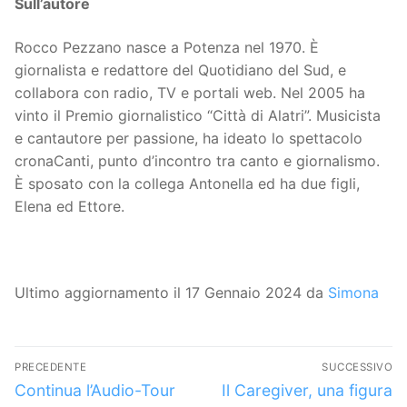
Sull’autore
Rocco Pezzano nasce a Potenza nel 1970. È
giornalista e redattore del Quotidiano del Sud, e
collabora con radio, TV e portali web. Nel 2005 ha
vinto il Premio giornalistico “Città di Alatri”. Musicista
e cantautore per passione, ha ideato lo spettacolo
cronaCanti, punto d’incontro tra canto e giornalismo.
È sposato con la collega Antonella ed ha due figli,
Elena ed Ettore.
Ultimo aggiornamento il 17 Gennaio 2024 da
Simona
Navigazione
PRECEDENTE
SUCCESSIVO
articoli
Articolo
Articolo
Continua l’Audio-Tour
Il Caregiver, una figura