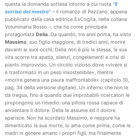
questa la domanda sottesa intorno a cui ruota “
Il
sorriso del mostro
” – il romanzo di Pezzano, appena
pubblicato dalla casa editrice ExCogita, nella collana
Voluminaria Rosso –, che ha come principale
protagonista
Delia
. Da quando, tre anni prima, ha visto
Massimo
, suo figlio maggiore, di tredici anni, morire
davanti ai suoi occhi, Delia non è più la stessa, la sua
vita scorre tra apatia, silenzi,
congelamenti
e crisi di
pianto improvviso. Un circolo vizioso dove «vivere si
è trasformato in un peso insostenibile», mentre
«morire genera una paura inaffrontabile» (capitolo 10,
pag. 34 della versione digitale). Un inferno che non le
dà tregua, fino a quando due improbabili ricercatori le
propongono un rimedio: una pillola rossa capace di
annientare il dolore. Delia la assume ed il dolore
sparisce. Non ha scordato Massimo, e neppure ha
dimenticato la sua morte, lo ama come prima, come le
madri in genere amano i propri figli, ma finalmente