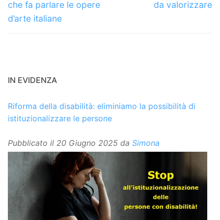
precedente:
successivo:
che fa parlare le opere
da valorizzare
d’arte italiane
IN EVIDENZA
Riforma della disabilità: eliminiamo la possibilità di
istituzionalizzare le persone
Pubblicato il
20 Giugno 2025
da
Simona