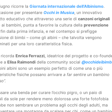
giugno ricorre la
Giornata internazionale dell’Albinismo
.
casione per presentare
Occhi in Musica
, un innovativo
to educativo che attraverso una serie di
canzoni originali
e ai bambini, punta a favorire la cultura della
prevenzione
fin dalla prima infanzia, e nel contempo si prefigge
usione di bimbi – come gli albini – che talvolta vengono
minati per una loro caratteristica fisica.
ricorda
Enrica Ferrazzi,
ideatrice del progetto e co-found
me a
Elisa Raimondi
della community social
@occhideibimb
ini albini sono un esempio perfetto di come una o più
eristiche fisiche possano arrivare
a far sentire un bambino
so”.
sare una benda per curare l’occhio pigro, o un paio di
li da sole per rendere meno dolorosa una forte fotofobia
bbe non sembrare un problema agli occhi degli adulti, ma
iventare una montagna da scalare per chi, come un bambin