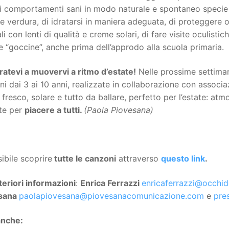
i comportamenti sani in modo naturale e spontaneo specie o
 e verdura, di idratarsi in maniera adeguata, di proteggere o
li con lenti di qualità e creme solari, di fare visite oculist
 “goccine”, anche prima dell’approdo alla scuola primaria.
atevi a muovervi a ritmo d’estate!
Nelle prossime settiman
i dai 3 ai 10 anni, realizzate in collaborazione con associaz
fresco, solare e tutto da ballare, perfetto per l’estate: at
te per
piacere a tutti.
(Paola Piovesana)
ibile scoprire
tutte le canzoni
attraverso
questo link
.
teriori informazioni
:
Enrica Ferrazzi
enricaferrazzi@occhide
sana
paolapiovesana@piovesanacomunicazione.com
e
pre
anche: