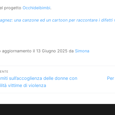
del progetto
Occhideibimbi
.
agnez: una canzone ed un cartoon per raccontare i difetti vi
o aggiornamento il 13 Giugno 2025 da
Simona
vigazione
DENTE
lo
Arti
icoli
i miti sull’accoglienza delle donne con
Per
dente:
succ
lità vittime di violenza