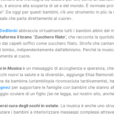
o, è ancora alla scoperta di sé e del mondo. È normale prov
si”. Da oggi per questi bambini, c’è uno strumento in più: l
sale che parla direttamente al cuore».
DeiBimbi
abbraccia virtualmente tutti i bambini albini de
ttaforme il brano
“
Zucchero filato
”, che racconta la quotid
 dai capelli soffici come zucchero filato. Strofe che cantan
i bimbo, indipendentemente dall’albinismo. Perché la music
amente al cuore.
i in Musica
è un messaggio di accoglienza e speranza, che 
chi nuovi la salute e la diversità», aggiunge Elisa Raimond
a da bambina (un’ambliopia riconosciuta tardivamente), ha 
agnez
per supportare le famiglie con bambini che stanno af
gio oculare di un figlio
[se ne legga, sul nostro sito, anch
rsi cura degli occhi in estate
. La musica è anche uno str
utare i bambini a interiorizzare messaggi complessi attraver