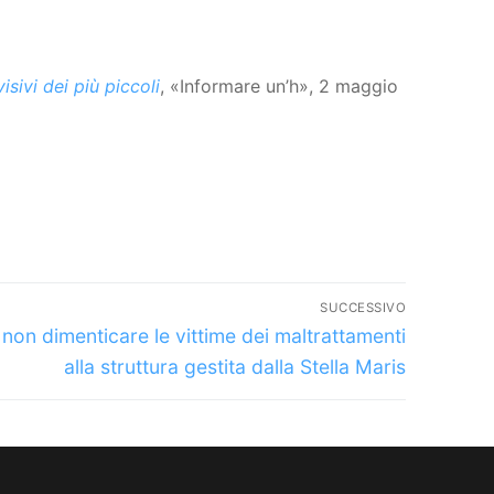
sivi dei più piccoli
, «Informare un’h», 2 maggio
SUCCESSIVO
colo
 non dimenticare le vittime dei maltrattamenti
essivo:
alla struttura gestita dalla Stella Maris