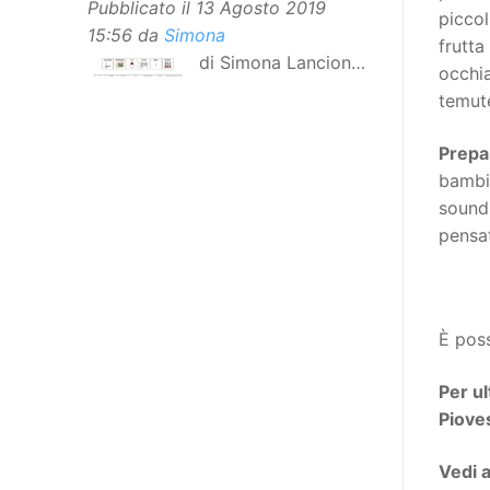
Pubblicato il
13 Agosto 2019
piccol
15:56
da
Simona
frutta
di Simona Lancioni,
occhia
responsabile del
temute
centro Informare un’h di Peccioli
(Pisa) Dopo la traduzione in
Prepar
lingua italiana, e la versione facile
bambin
da leggere, arriva ora la versione
sound 
in comunicazione aumentativa
pensa
alternativa (CAA) del “Secondo
Manifesto sui diritti delle Donne e
delle Ragazze con Disabilità
nell’Unione Europea”. La
È poss
rivendicazione ed il godimento
dei diritti passa anche attraverso
Per ul
l’accessibilità dell’informazione.
Piove
L’approccio assistenziale guarda
Vedi 
alle persone con disabilità come