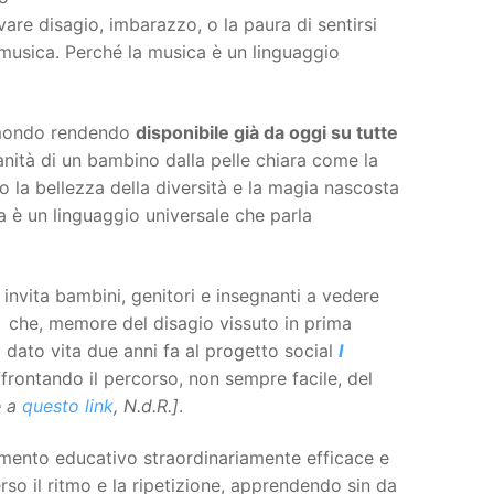
are disagio, imbarazzo, o la paura di sentirsi
a musica. Perché la musica è un linguaggio
l mondo rendendo
disponibile già da oggi su tutte
ianità di un bambino dalla pelle chiara come la
o la bellezza della diversità e la magia nascosta
a è un linguaggio universale che parla
invita bambini, genitori e insegnanti a vedere
i che, memore del disagio vissuto in prima
dato vita due anni fa al progetto social
I
frontando il percorso, non sempre facile, del
e a
questo link
, N.d.R.]
.
umento educativo straordinariamente efficace e
so il ritmo e la ripetizione, apprendendo sin da