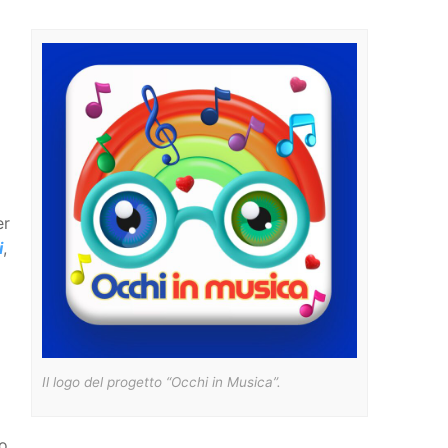
er
i
,
Il logo del progetto “Occhi in Musica”.
o