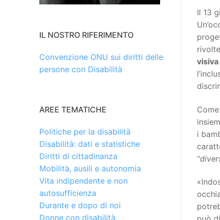
Il 13 
Un’oc
IL NOSTRO RIFERIMENTO
proget
rivolt
Convenzione ONU sui diritti delle
visiva
persone con Disabilità
l’incl
discri
Come 
AREE TEMATICHE
insie
Politiche per la disabilità
i bamb
Disabilità: dati e statistiche
caratt
Diritti di cittadinanza
“diver
Mobilità, ausili e autonomia
Vita indipendente e non
«Indos
autosufficienza
occhia
Durante e dopo di noi
potre
Donne con disabilità
può d