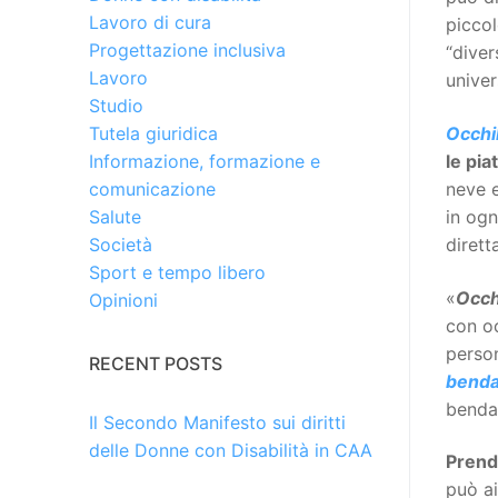
Lavoro di cura
piccol
Progettazione inclusiva
“diver
Lavoro
univer
Studio
Occhi
Tutela giuridica
le pia
Informazione, formazione e
neve e
comunicazione
in ogn
Salute
dirett
Società
Sport e tempo libero
«
Occh
Opinioni
con oc
person
RECENT POSTS
bend
bendag
Il Secondo Manifesto sui diritti
delle Donne con Disabilità in CAA
Prende
può ai