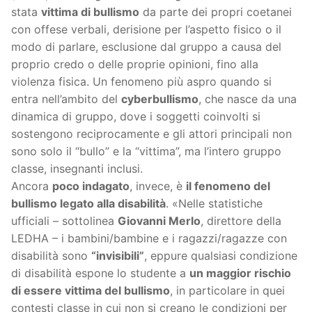
stata
vittima di bullismo
da parte dei propri coetanei
con offese verbali, derisione per l’aspetto fisico o il
modo di parlare, esclusione dal gruppo a causa del
proprio credo o delle proprie opinioni, fino alla
violenza fisica. Un fenomeno più aspro quando si
entra nell’ambito del
cyberbullismo
, che nasce da una
dinamica di gruppo, dove i soggetti coinvolti si
sostengono reciprocamente e gli attori principali non
sono solo il “bullo” e la “vittima”, ma l’intero gruppo
classe, insegnanti inclusi.
Ancora
poco indagato
, invece, è
il fenomeno del
bullismo legato alla disabilità
. «Nelle statistiche
ufficiali – sottolinea
Giovanni Merlo
, direttore della
LEDHA – i bambini/bambine e i ragazzi/ragazze con
disabilità sono
“invisibili”
, eppure qualsiasi condizione
di disabilità espone lo studente a
un maggior rischio
di essere vittima del bullismo
, in particolare in quei
contesti classe in cui non si creano le condizioni per