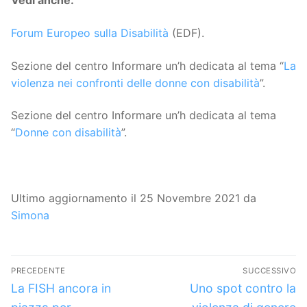
Vedi anche:
Forum Europeo sulla Disabilità
(EDF).
Sezione del centro Informare un’h dedicata al tema “
La
violenza nei confronti delle donne con disabilità
”.
Sezione del centro Informare un’h dedicata al tema
“
Donne con disabilità
”.
Ultimo aggiornamento il 25 Novembre 2021 da
Simona
Navigazione
PRECEDENTE
SUCCESSIVO
articoli
Articolo
Articolo
La FISH ancora in
Uno spot contro la
precedente:
successivo: