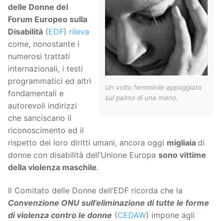
delle Donne del
Forum Europeo sulla
Disabilità
(
EDF
)
rileva
come, nonostante i
numerosi trattati
internazionali, i testi
programmatici ed altri
Un volto femminile appoggiato
fondamentali e
sul palmo di una mano.
autorevoli indirizzi
che sanciscano il
riconoscimento ed il
rispetto dei loro diritti umani, ancora oggi
migliaia
di
donne con disabilità dell’Unione Europa
sono vittime
della violenza maschile
.
Il Comitato delle Donne dell’EDF ricorda che la
Convenzione ONU sull’eliminazione di tutte le forme
di violenza contro le donne
(
CEDAW
) impone agli