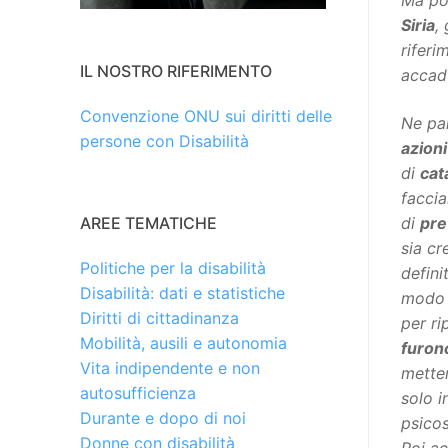
Ma po
Siria
,
riferi
IL NOSTRO RIFERIMENTO
accadu
Convenzione ONU sui diritti delle
Ne par
persone con Disabilità
azion
di
cat
faccia
di
pre
AREE TEMATICHE
sia cr
Politiche per la disabilità
defin
Disabilità: dati e statistiche
modo 
Diritti di cittadinanza
per ri
Mobilità, ausili e autonomia
furon
Vita indipendente e non
metten
autosufficienza
solo i
Durante e dopo di noi
psicos
Donne con disabilità
Poi a