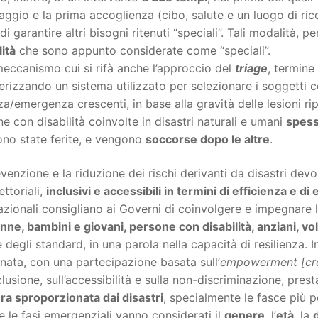
aggio e la prima accoglienza (cibo, salute e un luogo di r
di garantire altri bisogni ritenuti “speciali”. Tali modalità, p
lità
che sono appunto considerate come “speciali”.
eccanismo cui si rifà anche l’approccio del
triage
, termine
erizzando un sistema utilizzato per selezionare i soggetti co
a/emergenza crescenti, in base alla gravità delle lesioni ri
e con disabilità coinvolte in disastri naturali e umani
spess
ono state ferite, e vengono
soccorse dopo le altre
.
venzione e la riduzione dei rischi derivanti da disastri dev
ettoriali,
inclusivi e accessibili in termini di efficienza e di 
azionali consigliano ai Governi di coinvolgere e impegnare le
nne, bambini e giovani, persone con disabilità, anziani, vo
e degli standard, in una parola nella capacità di resilienza. 
ata, con una partecipazione basata sull’
empowerment [cres
nclusione, sull’accessibilità e sulla non-discriminazione, pr
ra sproporzionata dai disastri
, specialmente le fasce più 
te le fasi emergenziali vanno considerati il
genere
, l’
età
, la
d