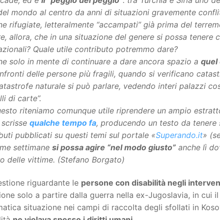
el mondo al centro da anni di situazioni gravemente conflit
e rifugiate, letteralmente “accampati” già prima del terre
e, allora, che in una situazione del genere si possa tenere c
azionali? Quale utile contributo potremmo dare?
ne solo in mente di continuare a dare ancora spazio a
quel
nfronti delle persone più fragili, quando si verificano catast
atastrofe naturale si può parlare, vedendo interi palazzi co
li di carte”.
esto riteniamo comunque utile riprendere un ampio estratto
scrisse
qualche tempo fa
, producendo un testo da tenere s
buti pubblicati su questi temi sul portale «
Superando.it
» (s
ime settimane
si possa agire “nel modo giusto”
anche lì do
 delle vittime. (Stefano Borgato)
estione riguardante le
persone con disabilità negli interve
sione solo a partire dalla guerra nella ex-Jugoslavia, in cui 
tica situazione nei campi di raccolta degli sfollati in Kos
lità
ne violava spesso i diritti umani
.