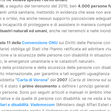
ti
, a seguito del terremoto del 2010, ben
4.000 persone f
ienti unità sanitarie, mettendo in evidenza che esse non avev
i e ortèsi, ma anche nessun supporto psicosociale adeguato 
 incapacità di proteggere e di assistere in maniera compet
disastri naturali ed umani
, anche nei terremoti e nelle inond
colo 11 della
Convenzione ONU
sui Diritti delle Persone con 
tarie
) obbliga gli Stati che l’hanno ratificata ad adottare «t
ione e la sicurezza delle persone con disabilità in situazioni 
, le emergenze umanitarie e le catastrofi naturali»
.
a della protezione e della sicurezza delle persone con disabi
ito internazionale, per garantire a tali soggetti uguaglianz
siddetta
“
Carta di Verona
”
del
2007
(
Carta di Verona sul sa
ri
) è stato il
primo documento
a definire i princìpi general
 persone. Sono poi seguiti articoli e manuali in àmbito inte
ative e da quelle di persone con disabilità: se ne veda a ta
tari e disabilità. Vademecum
(Ministero degli Affari Esteri
, comprendente anche il
Vademecum sugli aiuti umanitari e l