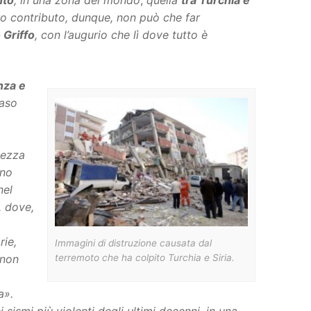
nto
, in una zona del mondo
,
quella
tra Turchia e
ro contributo, dunque, non può che far
 Griffo
, con l’augurio che lì dove tutto è
nza e
caso
lezza
ono
nel
, dove,
rie,
Immagini di distruzione causata dal
terremoto che ha colpito Turchia e Siria.
 non
a».
i sismi più violenti degli ultimi decenni, in una