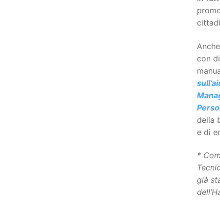
adottato nel 2011 dall’Assemblea
promos
Generale del Forum Europeo sulla
cittad
Disabilità – EDF) «I documenti
relativi alle donne ed alle ragazze
Anche 
con disabilità ed ai loro diritti
con di
devono essere comprensibili e
manua
disponibili nelle lingue locali, nella
sull’a
lingua dei segni, in Braille, in
Mana
formati di comunicazione
Perso
aumentativa e alternativa, e in
della
tutti gli altri modi, mezzi e
e di 
formati di comunicazione
accessibili, compresi quelli
* Com
elettronici»: lo stabilisce (al
Tecnic
punto 3.13.) proprio il Secondo
già st
Manifesto. A parte la
dell’H
declinazione al femminile, sulla
quale torneremo più avanti,