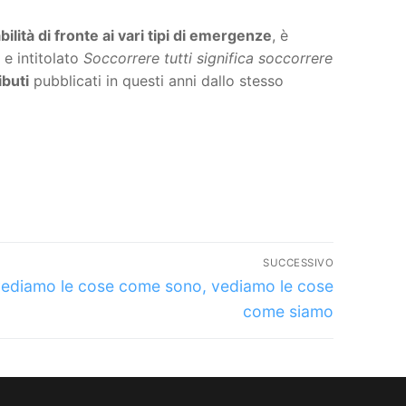
ilità di fronte ai vari tipi di emergenze
, è
 e intitolato
Soccorrere tutti significa soccorrere
ibuti
pubblicati in questi anni dallo stesso
SUCCESSIVO
lo
ediamo le cose come sono, vediamo le cose
sivo:
come siamo