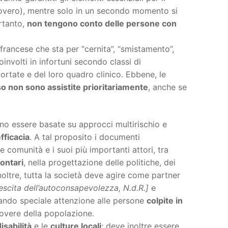
icovero), mentre solo in un secondo momento si
ertanto,
non tengono conto delle persone con
 francese che sta per “cernita”, “smistamento”,
involti in infortuni secondo classi di
portate e del loro quadro clinico. Ebbene, le
o non sono assistite prioritariamente
, anche se
ono essere basate su approcci multirischio e
efficacia
. A tal proposito i documenti
 comunità e i suoi più importanti attori, tra
lontari
, nella progettazione delle politiche, dei
Inoltre, tutta la società deve agire come partner
cita dell’autoconsapevolezza, N.d.R.]
e
estando speciale attenzione alle persone
colpite in
povere della popolazione.
isabilità
e le
culture locali
; deve inoltre essere