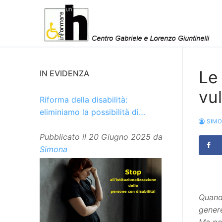
Vai
al
contenuto
Le 
IN EVIDENZA
vul
Riforma della disabilità:
eliminiamo la possibilità di
SIM
istituzionalizzare le persone
Pubblicato il
20 Giugno 2025
da
Simona
Quand
genere