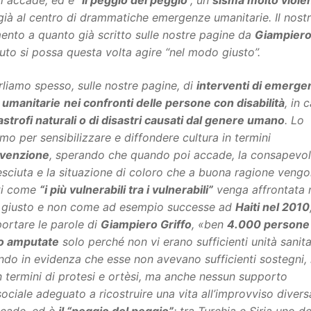
i accade, ed è “
il peggio del peggio
”, un
sisma molto viole
 già al centro di drammatiche emergenze umanitarie. Il nost
mento a quanto già scritto sulle nostre pagine da
Giampiero
to si possa questa volta agire “nel modo giusto”.
liamo spesso, sulle nostre pagine, di
interventi di emerge
i umanitarie
nei confronti delle persone con disabilità
, in 
astrofi naturali o di disastri causati dal genere umano
. Lo
mo per sensibilizzare e diffondere cultura in termini
venzione
, sperando che quando poi accade, la consapevo
esciuta e la situazione di coloro che a buona ragione veng
iti come
“i più vulnerabili tra i vulnerabili”
venga affrontata 
giusto e non come ad esempio successe ad
Haiti nel 2010
portare le parole di
Giampiero Griffo
, «ben
4.000 persone
o amputate
solo perché non vi erano sufficienti unità sanita
do in evidenza che esse non avevano sufficienti sostegni,
n termini di protesi e ortèsi, ma anche nessun supporto
ociale adeguato a ricostruire una vita all’improvviso divers
ccade, ed è
il “peggio del peggio”
: tra Turchia e Siria uno de