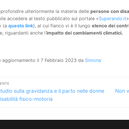
profondire ulteriormente la materia delle
persone con disab
ile accedere al testo pubblicato sul portale «
Superando.it
»
o
(a
questo link
), al cui fianco vi è il lungo
elenco dei contr
e, riguardanti anche l’
impatto dei cambiamenti climatici.
o aggiornamento il 7 Febbraio 2023 da
Simona
vigazione
DENTE
lo
Artico
icoli
tudio sulla gravidanza e il parto nelle donne
Non v
dente:
succes
isabilità fisico-motoria