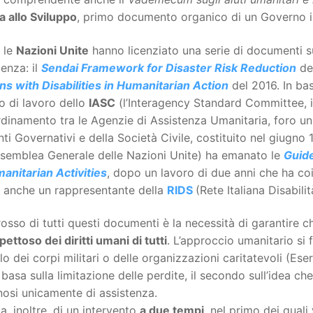
na allo Sviluppo
, primo documento organico di un Governo i
 le
Nazioni Unite
hanno licenziato una serie di documenti sul
enza: il
Sendai Framework for Disaster Risk Reduction
de
s with Disabilities in Humanitarian Action
del 2016. In ba
o di lavoro dello
IASC
(l’Interagency Standard Committee, i
rdinamento tra le Agenzie di Assistenza Umanitaria, foro un
Enti Governativi e della Società Civile, costituito nel giugno
ssemblea Generale delle Nazioni Unite) ha emanato le
Guide
anitarian Activities
, dopo un lavoro di due anni che ha coi
ia, anche un rappresentante della
RIDS
(Rete Italiana Disabili
o rosso di tutti questi documenti è la necessità di garantire 
spettoso dei diritti umani di tutti
. L’approccio umanitario si
o dei corpi militari o delle organizzazioni caritatevoli (Es
 basa sulla limitazione delle perdite, il secondo sull’idea che 
osi unicamente di assistenza.
la, inoltre, di un intervento
a due tempi
, nel primo dei quali 