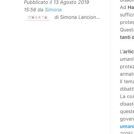
Pubblicato il
13 Agosto 2019
Ad
Hai
15:56
da
Simona
suffic
di Simona Lancioni,
protes
responsabile del
Questa
centro Informare un’h di Peccioli
tanti 
(Pisa) Dopo la traduzione in
lingua italiana, e la versione facile
L’
arti
da leggere, arriva ora la versione
umani
in comunicazione aumentativa
protez
alternativa (CAA) del “Secondo
armato
Manifesto sui diritti delle Donne e
Il tem
delle Ragazze con Disabilità
dibatt
nell’Unione Europea”. La
La co
rivendicazione ed il godimento
disast
dei diritti passa anche attraverso
queste
l’accessibilità dell’informazione.
govern
L’approccio assistenziale guarda
umani
alle persone con disabilità come
2015)