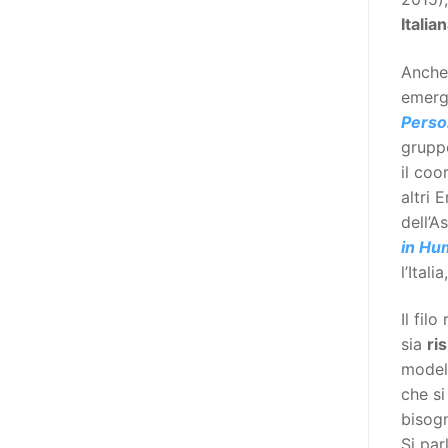
destinatarie di interventi. Una
Italia
visione più moderna le guarda
come soggetti che devono
Anche
essere messi in condizione di
emerg
autodeterminarsi. Non è,
Person
ovviamente, solo una questione
grupp
di parole, ma di fornire strumenti
il coo
che mettano la persona con
altri 
disabilità in condizione di
dell’A
compiere liberamente tutte le
in Hum
scelte che riguardano la sua vita.
l’Ital
È un progetto ambizioso, a volte
anche faticoso, ma è l’unica via
Il fil
per la libertà. Tra i tanti strumenti
sia
ri
che possiamo utilizzare per
modell
realizzare questo progetto,
che si
l’accesso all’informazione ha
bisogn
un’importanza strategica. Posto
Si par