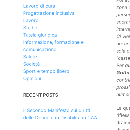
Lavoro di cura
zona d
Progettazione inclusiva
person
Lavoro
sperar
Studio
intern
Tutela giuridica
Ci vie
Informazione, formazione e
nei co
comunicazione
sola c
Salute
“castel
Società
Per qu
Sport e tempo libero
Griffo
Opinioni
contri
pross
numero
RECENT POSTS
La qu
Il Secondo Manifesto sui diritti
rifles
delle Donne con Disabilità in CAA
dramma
disabi