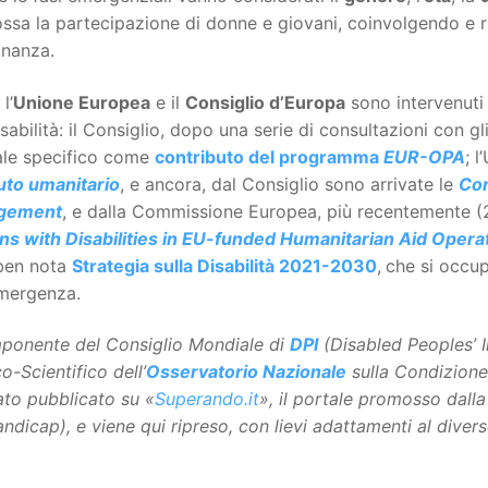
sa la partecipazione di donne e giovani, coinvolgendo e ra
inanza.
l’
Unione Europea
e il
Consiglio d’Europa
sono intervenuti 
sabilità: il Consiglio, dopo una serie di consultazioni con gl
le specifico come
contributo del programma
EUR-OPA
; 
iuto umanitario
, e ancora, dal Consiglio sono arrivate le
Con
gement
, e dalla Commissione Europea, più recentemente (
ns with Disabilities in EU-funded Humanitarian Aid Opera
 ben nota
Strategia sulla Disabilità 2021-2030
,
che si occupa
emergenza.
ponente del Consiglio Mondiale di
DPI
(Disabled Peoples’ I
o-Scientifico dell’
Osservatorio Nazionale
sulla Condizione 
ato pubblicato su «
Superando.it
», il portale promosso dall
andicap), e viene qui ripreso, con lievi adattamenti al dive