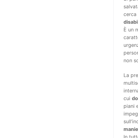
poi che tutta l’informazione
salvat
dovrebbe essere accessibile, ma
cerca 
che non è possibile tradurre tutto
disabi
simultaneamente, sarebbe
È un m
importante iniziare col rendere
caratt
accessibili almeno i documenti
urgenz
che parlano i diritti. Proprio a
person
partire da queste considerazioni,
non s
dopo aver prodotto la traduzione
in lingua italiana, e la versione
La pre
facile da leggere (qui
multis
la presentazione), abbiamo
intern
deciso di realizzare la versione in
cui
do
comunicazione aumentativa
piani 
alternativa (CAA) del “Secondo
impegn
Manifesto sui diritti delle Donne e
sull’i
delle Ragazze con Disabilità
manie
nell’Unione Europea” (quello
In tut