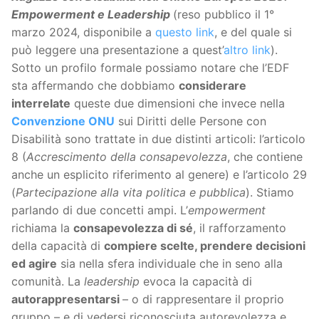
Empowerment e Leadership
(reso pubblico il 1°
marzo 2024, disponibile a
questo link
, e del quale si
può leggere una presentazione a quest’
altro link
).
Sotto un profilo formale possiamo notare che l’EDF
sta affermando che dobbiamo
considerare
interrelate
queste due dimensioni che invece nella
Convenzione ONU
sui Diritti delle Persone con
Disabilità sono trattate in due distinti articoli: l’articolo
8 (
Accrescimento della consapevolezza
, che contiene
anche un esplicito riferimento al genere) e l’articolo 29
(
Partecipazione alla vita politica e pubblica
). Stiamo
parlando di due concetti ampi. L’
empowerment
richiama la
consapevolezza di sé
, il rafforzamento
della capacità di
compiere scelte, prendere decisioni
ed agire
sia nella sfera individuale che in seno alla
comunità. La
leadership
evoca la capacità di
autorappresentarsi
– o di rappresentare il proprio
gruppo – e di vedersi riconosciuta autorevolezza e