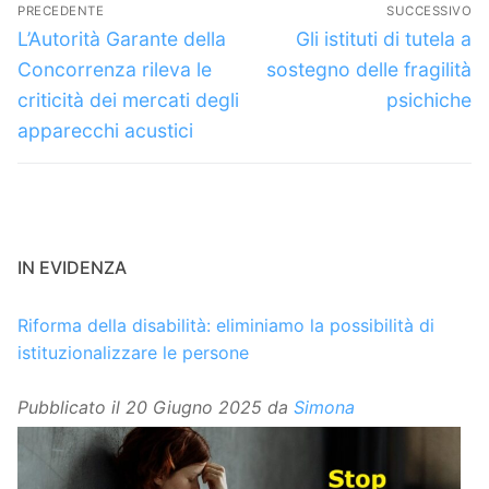
Navigazione
PRECEDENTE
SUCCESSIVO
articoli
Articolo
Articolo
L’Autorità Garante della
Gli istituti di tutela a
precedente:
successivo:
Concorrenza rileva le
sostegno delle fragilità
criticità dei mercati degli
psichiche
apparecchi acustici
IN EVIDENZA
Riforma della disabilità: eliminiamo la possibilità di
istituzionalizzare le persone
Pubblicato il
20 Giugno 2025
da
Simona