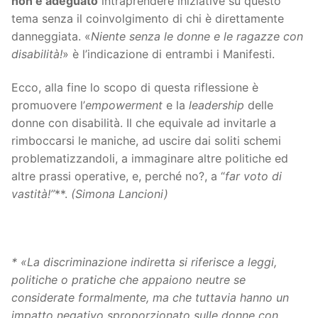
non è adeguato
intraprendere iniziative su questo
tema senza il coinvolgimento di chi è direttamente
danneggiata. «
Niente senza le donne e le ragazze con
disabilità!
» è l’indicazione di entrambi i Manifesti.
Ecco, alla fine lo scopo di questa riflessione è
promuovere l’
empowerment
e la
leadership
delle
donne con disabilità. Il che equivale ad invitarle a
rimboccarsi le maniche, ad uscire dai soliti schemi
problematizzandoli, a immaginare altre politiche ed
altre prassi operative, e, perché no?, a “
far voto di
vastità!”
**.
(Simona Lancioni)
* «La discriminazione indiretta si riferisce a leggi,
politiche o pratiche che appaiono neutre se
considerate formalmente, ma che tuttavia hanno un
impatto negativo sproporzionato sulle donne con