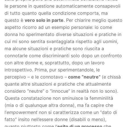
le persone in questione automaticamente consapevoli
di tutto quanto quella condizione comporta, ma
questo è
vero solo in parte
. Per chiarire meglio questo
aspetto ricorro ad un esempio personale: io come
donna ho sperimentato diverse situazioni e pratiche in
cui mi sono sentita svantaggiata rispetto agli uomini,
ma alcune situazioni e pratiche sono riuscita a
connotarle come discriminanti solo dopo un confronto
con altre donne e, soprattutto, dopo un lavoro
introspettivo. Prima, pur sperimentandole, le
percepivo – e le connotavo –
come “neutre”
(e chissà
quante altre situazioni e pratiche che attualmente
considero “neutre” o “innocue” in realtà non lo sono).
Questa constatazione non sminuisce la femminilità
(mia o di qualunque altra donna), ma fa capire che
l’
empowerment
non si caratterizza come un “dato di
fatto” insito nell’essere donne (disabili o meno),
quanto piuttosto come l’
esito di un processo
che