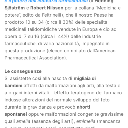
e il potere dell’industria farmaceutica
di
Henning
Sjöström
e
Robert Nilsson
per la collana “Medicina e
potere”, edito da Feltrinelli), che il nostro Paese ha
prodotto 10 su 34 (circa il 30%) delle specialità
medicinali talidomidiche vendute in Europa e ciò ad
opera di 7 su 16 (circa il 44%) delle industrie
farmaceutiche, di varia nazionalità, impegnate in
questa produzione (elenco compilato dall’American
Pharmaceutical Association).
Le conseguenze
Si assistette così alla nascita di
migliaia di
bambini
affetti da malformazioni agli arti, alla testa e
a organi interni vitali. L’effetto teratogeno del farmaco
indusse alterazioni del normale sviluppo del feto
durante la gravidanza e provocò
aborti
spontanei
oppure malformazioni congenite gravissime
quali
amelìa
(assenza degli arti),
emimelia
(mancanza