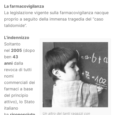
La farmacovigilanza
La legislazione vigente sulla farmacovigilanza nacque
proprio a seguito della immensa tragedia del “caso
talidomide”.
L’indennizzo
Soltanto
nel
2005
(dopo
ben
43
anni
dalla
revoca di tutti
nomi
commerciali dei
farmaci a base
del principio
attivo), lo Stato
italiano
Un altro dei tanti ragazzi con
ha
riconosciuto