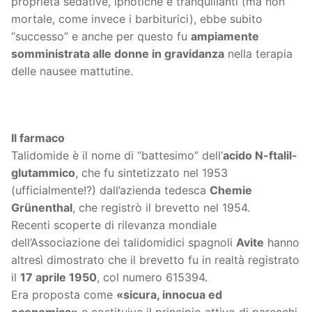
proprietà sedative, ipnotiche e tranquillanti (ma non
mortale, come invece i barbiturici), ebbe subito
“successo” e anche per questo fu
ampiamente
somministrata alle donne in gravidanza
nella terapia
delle nausee mattutine.
Il farmaco
Talidomide è il nome di “battesimo” dell’
acido N-ftalil-
glutammico
, che fu sintetizzato nel 1953
(ufficialmente!?) dall’azienda tedesca
Chemie
Grünenthal
, che registrò il brevetto nel 1954.
Recenti scoperte di rilevanza mondiale
dell’Associazione dei talidomidici spagnoli
Avite
hanno
altresì dimostrato che il brevetto fu in realtà registrato
il
17 aprile 1950
, col numero 615394.
Era proposta come
«sicura, innocua ed
economica»
e costituiva il principio attivo di parecchi