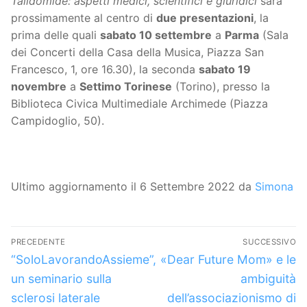
Talidomide: aspetti medici, scientifici e giuridici
sarà
prossimamente al centro di
due presentazioni
, la
prima delle quali
sabato 10 settembre
a
Parma
(Sala
dei Concerti della Casa della Musica, Piazza San
Francesco, 1, ore 16.30), la seconda
sabato 19
novembre
a
Settimo Torinese
(Torino), presso la
Biblioteca Civica Multimediale Archimede (Piazza
Campidoglio, 50).
Ultimo aggiornamento il 6 Settembre 2022 da
Simona
Navigazione
PRECEDENTE
SUCCESSIVO
articoli
Articolo
Articolo
“SoloLavorandoAssieme”,
«Dear Future Mom» e le
precedente:
successivo:
un seminario sulla
ambiguità
sclerosi laterale
dell’associazionismo di