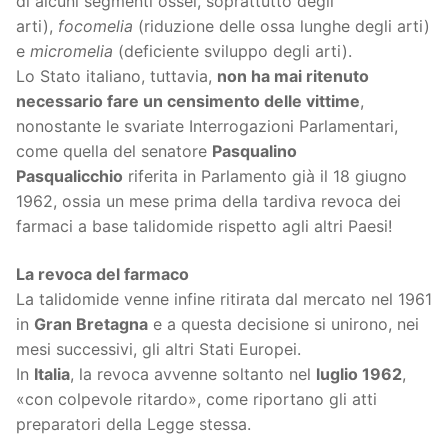
di alcuni segmenti ossei, soprattutto degli
arti),
focomelia
(riduzione delle ossa lunghe degli arti)
e
micromelia
(deficiente sviluppo degli arti).
Lo Stato italiano, tuttavia,
non ha mai ritenuto
necessario fare un censimento delle vittime
,
nonostante le svariate Interrogazioni Parlamentari,
come quella del senatore
Pasqualino
Pasqualicchio
riferita in Parlamento già il 18 giugno
1962, ossia un mese prima della tardiva revoca dei
farmaci a base talidomide rispetto agli altri Paesi!
La revoca del farmaco
La talidomide venne infine ritirata dal mercato nel 1961
in
Gran Bretagna
e a questa decisione si unirono, nei
mesi successivi, gli altri Stati Europei.
In
Italia
, la revoca avvenne soltanto nel
luglio 1962
,
«con colpevole ritardo», come riportano gli atti
preparatori della Legge stessa.