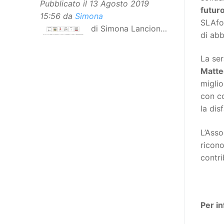
Pubblicato il
13 Agosto 2019
futuro
15:56
da
Simona
SLAfoo
di Simona Lancioni,
di abb
responsabile del
centro Informare un’h di Peccioli
La ser
(Pisa) Dopo la traduzione in
Matte
lingua italiana, e la versione facile
miglio
da leggere, arriva ora la versione
con co
in comunicazione aumentativa
la dis
alternativa (CAA) del “Secondo
Manifesto sui diritti delle Donne e
L’Asso
delle Ragazze con Disabilità
ricon
nell’Unione Europea”. La
contri
rivendicazione ed il godimento
dei diritti passa anche attraverso
l’accessibilità dell’informazione.
L’approccio assistenziale guarda
Per in
alle persone con disabilità come