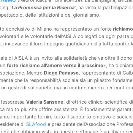
ing “
La Promessa per la Ricerca
”, ha visto la partecipazio
spettacolo, delle istituzioni e del giornalismo.
to conclusivo di Milano ha rappresentato un forte
richiamo
i volontari e le volontarie dell’AISLA collegati da ogni parte d
, rinnovando il loro impegno quotidiano nella lotta contro 
tale di AISLA è un invito alla solidarietà che va oltre il don
 un
forte richiamo
all’amore verso il prossimo
», ha dichiar
ssociazione. Mentre
Diego Ponasso
, rappresentante di Gal
ente che la responsabilità sociale sia un pilastro fondame
 un gesto di solidarietà, ma un modo concreto per contribuir
ofessoressa
Valeria Sansone
, direttrice clinico-scientifica
ica molto più che offrire assistenza. È fondamentale garanti
tanto importante fornire tutto il supporto emotivo e social
residente di
SLAfood
e presidente dell’Associazione Profess
rietà che abbiamo visto in queste settimane è un chiaro s