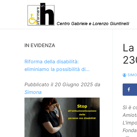
Vai
al
contenuto
La
IN EVIDENZA
23
Riforma della disabilità:
eliminiamo la possibilità di
SIM
istituzionalizzare le persone
Pubblicato il
20 Giugno 2025
da
Simona
Si è c
Amiotr
L’impo
Fonda