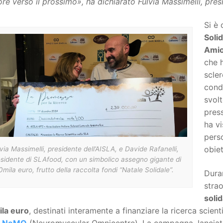
ore verso il prossimo
»
, ha dichiarato Fulvia Massimelli, pre
Si è 
Solid
Amio
che h
scler
cond
svolt
press
ha vi
perso
obiet
via Massimelli, presidente dell’AISLA, e Davide Rafanelli,
sidente di SLAfood, con un simbolico assegno gigante di
mila euro, frutto della raccolta fondi “Natale Solidale”.
Duran
strao
soli
la euro
, destinati interamente a finanziare la ricerca scient
ci NeMO
(Neuromuscular Omnicentre). La campagna, lanciata