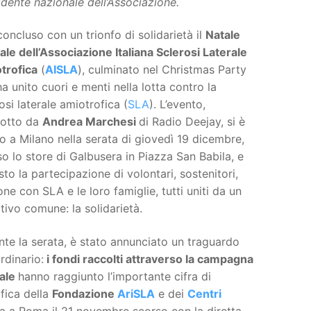
sidente nazionale dell’Associazione.
concluso con un trionfo di solidarietà il
Natale
ale dell’Associazione Italiana Sclerosi Laterale
trofica
(
AISLA
), culminato nel Christmas Party
a unito cuori e menti nella lotta contro la
osi laterale amiotrofica (
SLA
). L’evento,
otto da
Andrea Marchesi
di Radio Deejay, si è
o a Milano nella serata di giovedì 19 dicembre,
o lo store di Galbusera in Piazza San Babila, e
sto la partecipazione di volontari, sostenitori,
ne con SLA e le loro famiglie, tutti uniti da un
tivo comune: la solidarietà.
te la serata, è stato annunciato un traguardo
rdinario:
i fondi raccolti attraverso la campagna
dale
hanno raggiunto l’importante cifra di
ifica della
Fondazione
AriSLA
e dei
Centri
 a Roma il 21 novembre scorso con la diretta