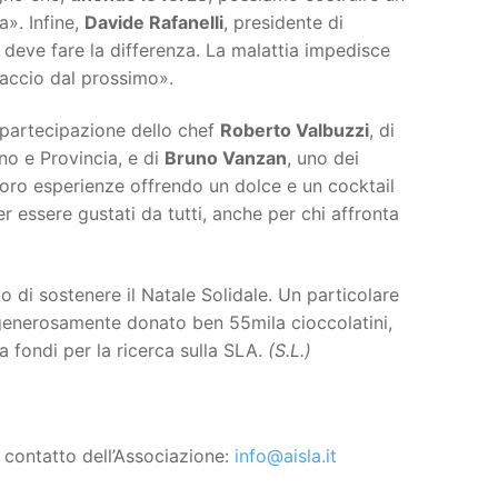
a». Infine,
Davide Rafanelli
, presidente di
deve fare la differenza. La malattia impedisce
raccio dal prossimo».
a partecipazione dello chef
Roberto Valbuzzi
, di
ano e Provincia, e di
Bruno Vanzan
, uno dei
loro esperienze offrendo un dolce e un cocktail
 essere gustati da tutti, anche per chi affronta
to di sostenere il Natale Solidale. Un particolare
generosamente donato ben 55mila cioccolatini,
a fondi per la ricerca sulla SLA.
(S.L.)
; contatto dell’Associazione:
info@aisla.it