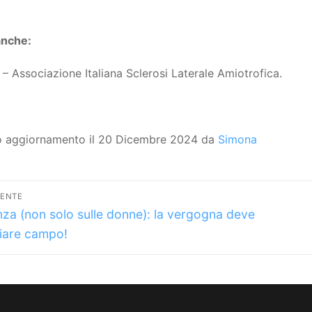
anche:
– Associazione Italiana Sclerosi Laterale Amiotrofica.
o aggiornamento il 20 Dicembre 2024 da
Simona
vigazione
DENTE
lo
icoli
nza (non solo sulle donne): la vergogna deve
dente:
iare campo!