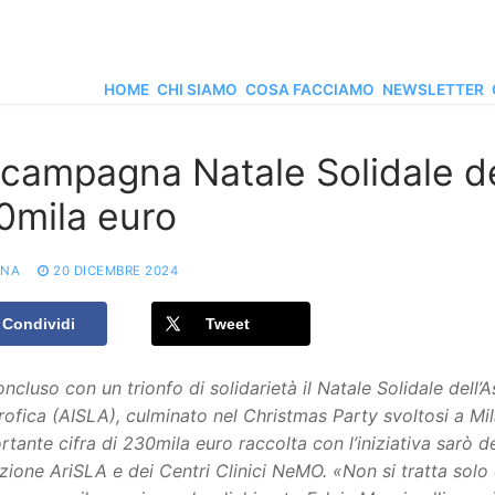
HOME
CHI SIAMO
COSA FACCIAMO
NEWSLETTER
 campagna Natale Solidale de
0mila euro
ONA
20 DICEMBRE 2024
Condividi
Tweet
oncluso con un trionfo di solidarietà il Natale Solidale dell’
ofica (AISLA), culminato nel Christmas Party
svoltosi a Mil
rtante cifra di 230mila euro raccolta con l’iniziativa sarò de
zione AriSLA e dei Centri Clinici NeMO.
«
Non si tratta solo