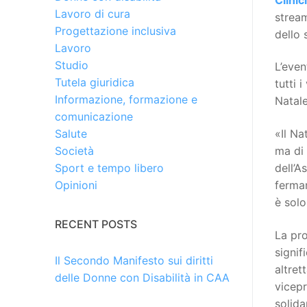
Lavoro di cura
stream
Progettazione inclusiva
dello 
Lavoro
Studio
L’even
Tutela giuridica
tutti 
Informazione, formazione e
Natale
comunicazione
«Il Na
Salute
ma di
Società
dell’A
Sport e tempo libero
fermam
Opinioni
è solo
RECENT POSTS
La pr
signif
Il Secondo Manifesto sui diritti
altret
delle Donne con Disabilità in CAA
vicep
solida