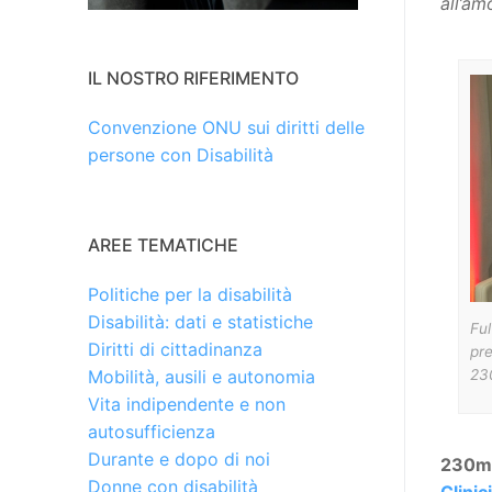
all’am
IL NOSTRO RIFERIMENTO
Convenzione ONU sui diritti delle
persone con Disabilità
AREE TEMATICHE
Politiche per la disabilità
Disabilità: dati e statistiche
Ful
Diritti di cittadinanza
pre
230
Mobilità, ausili e autonomia
Vita indipendente e non
autosufficienza
Durante e dopo di noi
230mi
Donne con disabilità
Clini