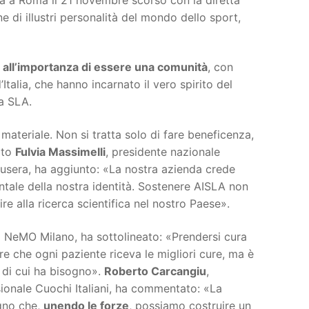
ne di illustri personalità del mondo dello sport,
 all’importanza di essere una comunità
, con
’Italia, che hanno incarnato il vero spirito del
la SLA.
o materiale. Non si tratta solo di fare beneficenza,
ato
Fulvia Massimelli
, presidente nazionale
busera, ha aggiunto: «La nostra azienda crede
ntale della nostra identità. Sostenere AISLA non
e alla ricerca scientifica nel nostro Paese».
 di NeMO Milano, ha sottolineato: «Prendersi cura
re che ogni paziente riceva le migliori cure, ma è
e di cui ha bisogno».
Roberto Carcangiu
,
ionale Cuochi Italiani, ha commentato: «La
egno che,
unendo le forze
, possiamo costruire un