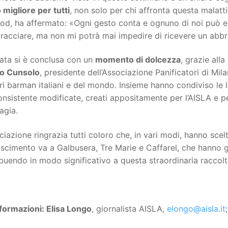
 migliore per tutti
, non solo per chi affronta questa malatti
d, ha affermato: «Ogni gesto conta e ognuno di noi può e 
racciare, ma non mi potrà mai impedire di ricevere un abb
ata si è conclusa con un
momento di dolcezza
, grazie all
o Cunsolo
, presidente dell’Associazione Panificatori di Mil
ri barman italiani e del mondo. Insieme hanno condiviso le 
nsistente modificate, creati appositamente per l’AISLA e per
fagia.
ciazione ringrazia tutti coloro che, in vari modi, hanno scel
oscimento va a Galbusera, Tre Marie e Caffarel, che hanno 
buendo in modo significativo a questa straordinaria raccolt
formazioni: Elisa Longo
, giornalista AISLA,
elongo@aisla.it