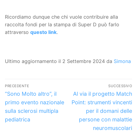
Ricordiamo dunque che chi vuole contribuire alla
raccolta fondi per la stampa di Super D può farlo
attraverso
questo link
.
Ultimo aggiornamento il 2 Settembre 2024 da
Simona
Navigazione
PRECEDENTE
SUCCESSIVO
articoli
Articolo
Articolo
“Sono Molto altro”, il
Al via il progetto Match
precedente:
successivo:
primo evento nazionale
Point: strumenti vincenti
sulla sclerosi multipla
per il domani delle
pediatrica
persone con malattie
neuromuscolari