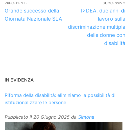
Navigazione
PRECEDENTE
SUCCESSIVO
articoli
Articolo
Articolo
Grande successo della
I>DEA, due anni di
precedente:
successivo:
Giornata Nazionale SLA
lavoro sulla
discriminazione multipla
delle donne con
disabilità
IN EVIDENZA
Riforma della disabilità: eliminiamo la possibilità di
istituzionalizzare le persone
Pubblicato il
20 Giugno 2025
da
Simona