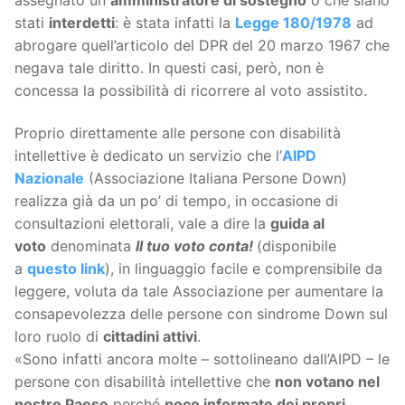
stati
interdetti
: è stata infatti la
Legge 180/1978
ad
abrogare quell’articolo del DPR del 20 marzo 1967 che
negava tale diritto. In questi casi, però, non è
concessa la possibilità di ricorrere al voto assistito.
Proprio direttamente alle persone con disabilità
intellettive è dedicato un servizio che l’
AIPD
Nazionale
(Associazione Italiana Persone Down)
realizza già da un po’ di tempo, in occasione di
consultazioni elettorali, vale a dire la
guida al
voto
denominata
Il tuo voto conta!
(disponibile
a
questo link
), in linguaggio facile e comprensibile da
leggere, voluta da tale Associazione per aumentare la
consapevolezza delle persone con sindrome Down sul
loro ruolo di
cittadini attivi
.
«Sono infatti ancora molte – sottolineano dall’AIPD – le
persone con disabilità intellettive che
non votano nel
nostro Paese
perché
poco informate dei propri