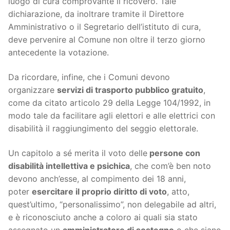
luogo di cura comprovante il ricovero. Tale
dichiarazione, da inoltrare tramite il Direttore
Amministrativo o il Segretario dell’istituto di cura,
deve pervenire al Comune non oltre il terzo giorno
antecedente la votazione.
Da ricordare, infine, che i Comuni devono
organizzare
servizi di trasporto pubblico gratuito
,
come da citato articolo 29 della Legge 104/1992, in
modo tale da facilitare agli elettori e alle elettrici con
disabilità il raggiungimento del seggio elettorale.
Un capitolo a sé merita il voto delle
persone con
disabilità intellettiva e psichica
, che com’è ben noto
devono anch’esse, al compimento dei 18 anni,
poter
esercitare il proprio diritto di voto
, atto,
quest’ultimo, “personalissimo”, non delegabile ad altri,
e è riconosciuto anche a coloro ai quali sia stato
assegnato un
amministratore di sostegno
o che siano