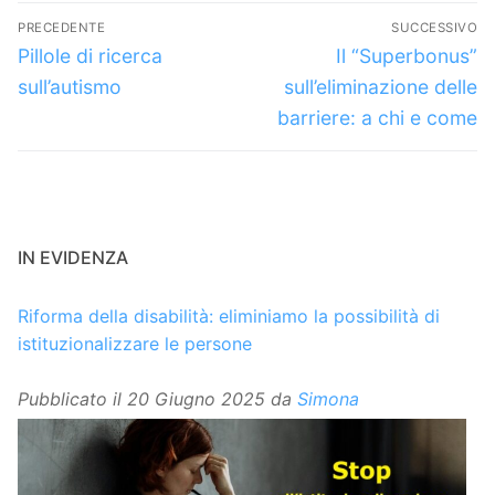
Navigazione
PRECEDENTE
SUCCESSIVO
articoli
Articolo
Articolo
Pillole di ricerca
Il “Superbonus”
precedente:
successivo:
sull’autismo
sull’eliminazione delle
barriere: a chi e come
IN EVIDENZA
Riforma della disabilità: eliminiamo la possibilità di
istituzionalizzare le persone
Pubblicato il
20 Giugno 2025
da
Simona