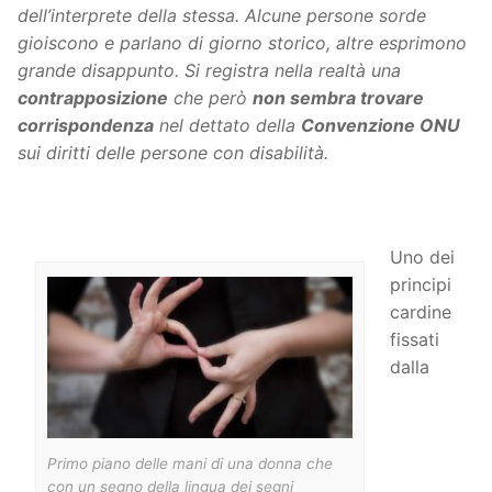
dell’interprete della stessa. Alcune persone sorde
gioiscono e parlano di giorno storico, altre esprimono
grande disappunto. Si registra nella realtà una
contrapposizione
che però
non sembra trovare
corrispondenza
nel dettato della
Convenzione ONU
sui diritti delle persone con disabilità.
Uno dei
principi
cardine
fissati
dalla
Primo piano delle mani di una donna che
con un segno della lingua dei segni