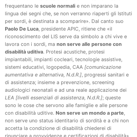
frequentano le
scuole normali
e non imparano la
lingua dei segni che, se non verranno riaperti gli Istituti
per sordi, è destinata a scomparire». Dal canto suo
Paolo De Luca
, presidente APIC, ritiene che «il
riconoscimento del LIS serve da simbolo a chi vive e
lavora con i sordi, ma
non serve alle persone con
disabilità uditiva
. Protesi acustiche, protesi
impiantabili, impianti cocleari, tecnologie assistive,
sistemi educativi, logopedia, CAA
[comunicazione
aumentativa e alternativa, N.d.R.]
, progressi sanitari e
di assistenza; insieme a prevenzione, screening
audiologici neonatali e ad una reale applicazione dei
LEA [livelli essenziali di assistenza, N.d.R.]
; queste
sono le cose che servono alle famiglie e alle persone
con disabilità uditive.
Non serve un mondo a parte
,
non serve uno status identitario di sordità e a chi non
accetta la condizione di disabilità chiederei di
rinunciare a provvidenze e certificazioni di disabilità».