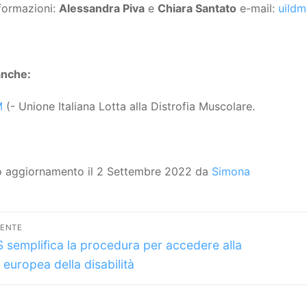
formazioni:
Alessandra Piva
e
Chiara Santato
e-mail:
uildm
anche:
M
(- Unione Italiana Lotta alla Distrofia Muscolare.
o aggiornamento il 2 Settembre 2022 da
Simona
vigazione
DENTE
lo
icoli
S semplifica la procedura per accedere alla
dente:
 europea della disabilità