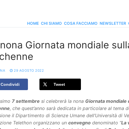
HOME
CHI SIAMO
COSA FACCIAMO
NEWSLETTER
 nona Giornata mondiale sulla
chenne
ONA
29 AGOSTO 2022
Condividi
Tweet
ossimo
7 settembre
si celebrerà la nona
Giornata mondiale d
enne
, che quest’anno sarà dedicata in particolare al tema d
sione il Dipartimento di Scienze Umane dell’Università di Ve
zione Telethon organizzano un
convegno
denominato “
La 