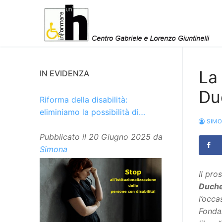
Vai
al
contenuto
La
IN EVIDENZA
Du
Riforma della disabilità:
eliminiamo la possibilità di
SIM
istituzionalizzare le persone
Pubblicato il
20 Giugno 2025
da
Simona
Il pr
Duch
l’occa
Fonda