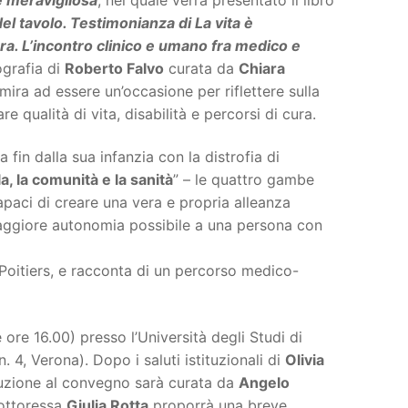
el tavolo. Testimonianza di
La vita è
ra. L’incontro clinico e umano fra medico e
ografia di
Roberto Falvo
curata da
Chiara
mira ad essere un’occasione per riflettere sulla
re qualità di vita, disabilità e percorsi di cura.
in dalla sua infanzia con la distrofia di
la, la comunità e la sanità
” – le quattro gambe
 capaci di creare una vera e propria alleanza
a maggiore autonomia possibile a una persona con
i Poitiers, e racconta di un percorso medico-
e ore 16.00) presso l’Università degli Studi di
 4, Verona). Dopo i saluti istituzionali di
Olivia
oduzione al convegno sarà curata da
Angelo
dottoressa
Giulia Rotta
proporrà una breve