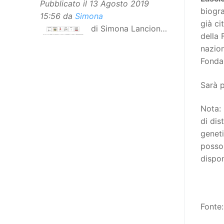
Pubblicato il
13 Agosto 2019
biogra
15:56
da
Simona
già ci
di Simona Lancioni,
della
responsabile del
nazion
centro Informare un’h di Peccioli
Fonda
(Pisa) Dopo la traduzione in
lingua italiana, e la versione facile
Sarà p
da leggere, arriva ora la versione
in comunicazione aumentativa
Nota: 
alternativa (CAA) del “Secondo
di dis
Manifesto sui diritti delle Donne e
geneti
delle Ragazze con Disabilità
posson
nell’Unione Europea”. La
dispo
rivendicazione ed il godimento
dei diritti passa anche attraverso
l’accessibilità dell’informazione.
L’approccio assistenziale guarda
Fonte
alle persone con disabilità come