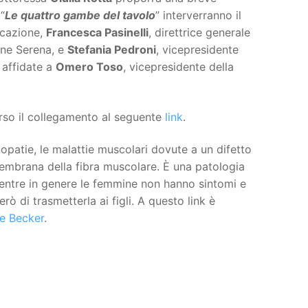
“
Le quattro gambe del tavolo
” interverranno il
licazione,
Francesca Pasinelli
, direttrice generale
one Serena, e
Stefania Pedroni
, vicepresidente
 affidate a
Omero Toso
, vicepresidente della
erso il collegamento al seguente
link
.
nopatie, le malattie muscolari dovute a un difetto
membrana della fibra muscolare. È una patologia
 mentre in genere le femmine non hanno sintomi e
rò di trasmetterla ai figli. A questo link è
 e Becker
.