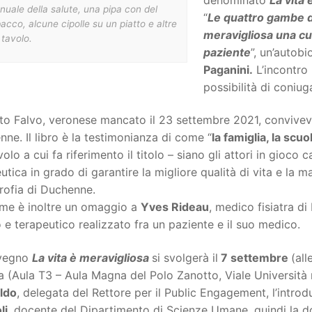
uale della salute, una pipa con del
“
Le quattro gambe d
acco, alcune cipolle su un piatto e altre
meravigliosa una cu
 tavolo.
paziente
”, un’autobi
Paganini.
L’incontro 
possibilità di coniuga
o Falvo, veronese mancato il 23 settembre 2021, conviveva f
ne. Il libro è la testimonianza di come “
la famiglia, la scuo
volo a cui fa riferimento il titolo – siano gli attori in gioco
utica in grado di garantire la migliore qualità di vita e l
trofia di Duchenne.
ume è inoltre un omaggio a
Yves Rideau
, medico fisiatra d
o e terapeutico realizzato fra un paziente e il suo medico.
nvegno
La vita è meravigliosa
si svolgerà il
7 settembre
(all
 (Aula T3 – Aula Magna del Polo Zanotto, Viale Università n.
ldo
, delegata del Rettore per il Public Engagement, l’intr
li
, docente del Dipartimento di Scienze Umane, quindi la 