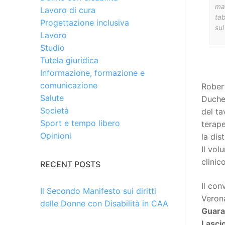
man
Lavoro di cura
tab
Progettazione inclusiva
sul
Lavoro
Studio
Tutela giuridica
Informazione, formazione e
comunicazione
Robert
Salute
Duchen
Società
del ta
Sport e tempo libero
terape
Opinioni
la dis
Il vol
clinic
RECENT POSTS
Il co
Il Secondo Manifesto sui diritti
Verona
delle Donne con Disabilità in CAA
Guara
Lascio