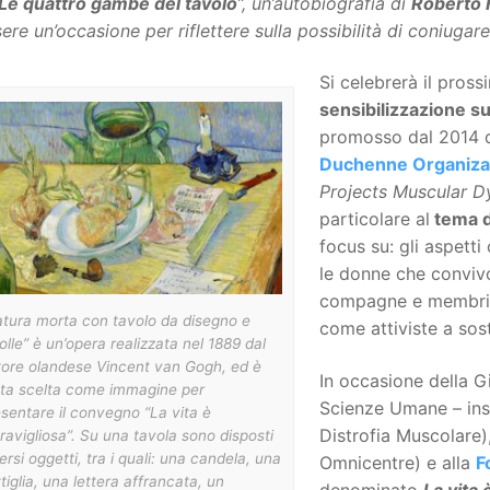
Le quattro gambe del tavolo
”, un’autobiografia di
Roberto 
ere un’occasione per riflettere sulla possibilità di coniugare 
Si celebrerà il pros
sensibilizzazione s
promosso dal 2014 d
Duchenne Organiza
Projects Muscular D
particolare al
tema d
focus su: gli aspetti
le donne che convivo
compagne e membri d
atura morta con tavolo da disegno e
come attiviste a sost
olle” è un’opera realizzata nel 1889 dal
tore olandese Vincent van Gogh, ed è
In occasione della Gi
ata scelta come immagine per
Scienze Umane – ins
sentare il convegno “La vita è
Distrofia Muscolare)
avigliosa”. Su una tavola sono disposti
ersi oggetti, tra i quali: una candela, una
Omnicentre) e alla
F
tiglia, una lettera affrancata, un
denominato
La vita 