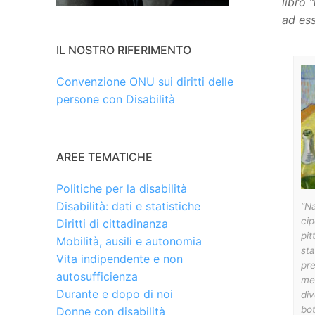
libro “
ad ess
IL NOSTRO RIFERIMENTO
Convenzione ONU sui diritti delle
persone con Disabilità
AREE TEMATICHE
Politiche per la disabilità
Disabilità: dati e statistiche
“N
cip
Diritti di cittadinanza
pit
Mobilità, ausili e autonomia
st
Vita indipendente e non
pre
autosufficienza
mer
Durante e dopo di noi
div
bot
Donne con disabilità