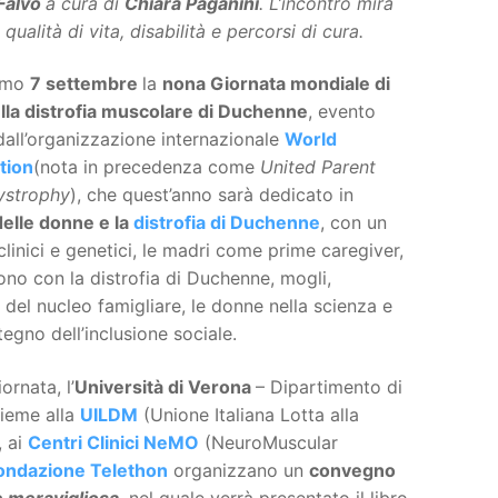
Falvo
a cura di
Chiara Paganini
. L’incontro mira
qualità di vita, disabilità e percorsi di cura.
simo
7 settembre
la
nona Giornata mondiale di
ulla distrofia muscolare di Duchenne
, evento
all’organizzazione internazionale
World
tion
(nota in precedenza come
United Parent
ystrophy
), che quest’anno sarà dedicato in
elle donne e la
distrofia di Duchenne
, con un
 clinici e genetici, le madri come prime caregiver,
no con la distrofia di Duchenne, mogli,
el nucleo famigliare, le donne nella scienza e
egno dell’inclusione sociale.
ornata, l’
Università di Verona
– Dipartimento di
ieme alla
UILDM
(Unione Italiana Lotta alla
, ai
Centri Clinici NeMO
(NeuroMuscular
ondazione Telethon
organizzano un
convegno
è meravigliosa
, nel quale verrà presentato il libro