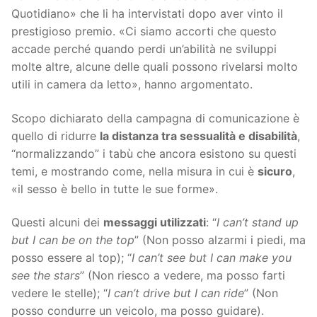
Quotidiano» che li ha intervistati dopo aver vinto il
prestigioso premio. «Ci siamo accorti che questo
accade perché quando perdi un’abilità ne sviluppi
molte altre, alcune delle quali possono rivelarsi molto
utili in camera da letto», hanno argomentato.
Scopo dichiarato della campagna di comunicazione è
quello di ridurre
la distanza tra sessualità e disabilità
,
“normalizzando” i tabù che ancora esistono su questi
temi, e mostrando come, nella misura in cui è
sicuro
,
«il sesso è bello in tutte le sue forme».
Questi alcuni dei
messaggi utilizzati
: “
I can’t stand up
but I can be on the top
” (Non posso alzarmi i piedi, ma
posso essere al top); “
I can’t see but I can make you
see the stars
” (Non riesco a vedere, ma posso farti
vedere le stelle); “
I can’t drive but I can ride
” (Non
posso condurre un veicolo, ma posso guidare).