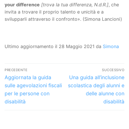
your difference
[trova la tua differenza, N.d.R.]
, che
invita a trovare il proprio talento e unicità e a
svilupparli attraverso il confronto». (Simona Lancioni)
Ultimo aggiornamento il 28 Maggio 2021 da
Simona
Navigazione
PRECEDENTE
SUCCESSIVO
articoli
Articolo
Articolo
Aggiornata la guida
Una guida all’inclusione
precedente:
successivo:
sulle agevolazioni fiscali
scolastica degli alunni e
per le persone con
delle alunne con
disabilità
disabilità