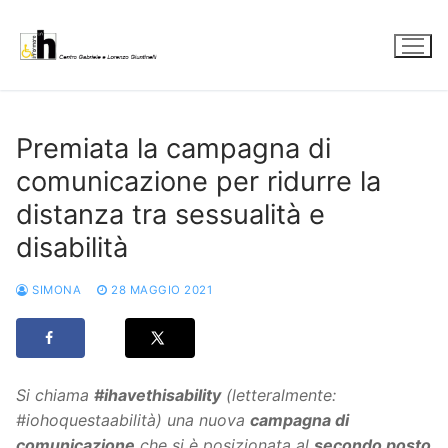
Vai
al
contenuto
Premiata la campagna di
comunicazione per ridurre la
distanza tra sessualità e
disabilità
SIMONA
28 MAGGIO 2021
Si chiama
#ihavethisability
(letteralmente:
#iohoquestaabilità) una nuova
campagna di
comunicazione
che si è posizionata al
secondo posto