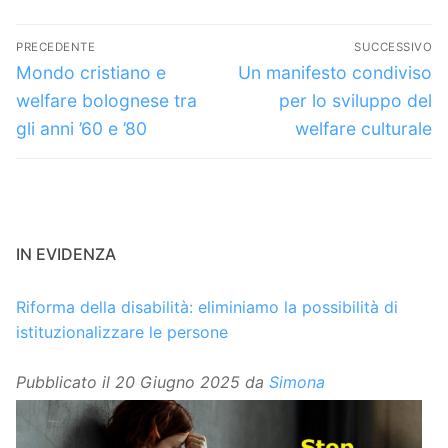
Navigazione
PRECEDENTE
SUCCESSIVO
articoli
Articolo
Articolo
Mondo cristiano e
Un manifesto condiviso
precedente:
successivo:
welfare bolognese tra
per lo sviluppo del
gli anni ’60 e ’80
welfare culturale
IN EVIDENZA
Riforma della disabilità: eliminiamo la possibilità di
istituzionalizzare le persone
Pubblicato il
20 Giugno 2025
da
Simona