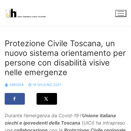
Vai
al
contenuto
Protezione Civile Toscana, un
nuovo sistema orientamento per
persone con disabilità visive
nelle emergenze
SIMONA
16 GIUGNO 2021
Durante l’emergenza da Covid-19 l’
Unione italiana
ciechi e ipovedenti della Toscana
(UICI) ha intrapreso
una
collaborazione
con la
Protezione Civile regionale