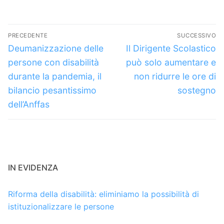
Navigazione
PRECEDENTE
SUCCESSIVO
articoli
Articolo
Articolo
Deumanizzazione delle
Il Dirigente Scolastico
precedente:
successivo:
persone con disabilità
può solo aumentare e
durante la pandemia, il
non ridurre le ore di
bilancio pesantissimo
sostegno
dell’Anffas
IN EVIDENZA
Riforma della disabilità: eliminiamo la possibilità di
istituzionalizzare le persone