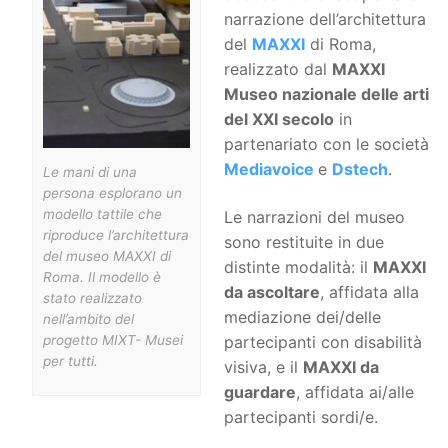
narrazione dell’architettura
del
MAXXI
di Roma,
realizzato dal
MAXXI
Museo nazionale delle arti
del XXI secolo
in
partenariato con le società
Mediavoice
e
Dstech
.
Le mani di una
persona esplorano un
modello tattile che
Le narrazioni del museo
riproduce l’architettura
sono restituite in due
del museo MAXXI di
distinte modalità: il
MAXXI
Roma. Il modello è
da ascoltare
, affidata alla
stato realizzato
mediazione dei/delle
nell’ambito del
progetto MIXT- Musei
partecipanti con disabilità
per tutti.
visiva, e il
MAXXI da
guardare
, affidata ai/alle
partecipanti sordi/e.