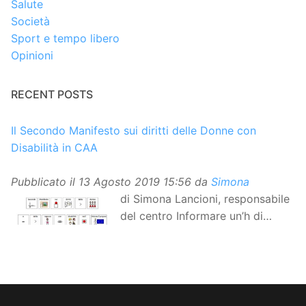
Salute
Società
Sport e tempo libero
Opinioni
RECENT POSTS
Il Secondo Manifesto sui diritti delle Donne con
Disabilità in CAA
Pubblicato il
13 Agosto 2019 15:56
da
Simona
di Simona Lancioni, responsabile
del centro Informare un’h di
Peccioli (Pisa) Dopo la
traduzione in lingua italiana, e la versione facile da
leggere, arriva ora la versione in comunicazione
aumentativa alternativa (CAA) del “Secondo Manifesto
sui diritti delle Donne e delle Ragazze con Disabilità