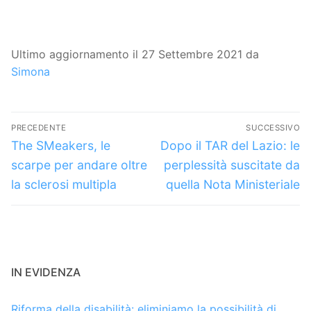
Ultimo aggiornamento il 27 Settembre 2021 da
Simona
Navigazione
PRECEDENTE
SUCCESSIVO
articoli
Articolo
Articolo
The SMeakers, le
Dopo il TAR del Lazio: le
precedente:
successivo:
scarpe per andare oltre
perplessità suscitate da
la sclerosi multipla
quella Nota Ministeriale
IN EVIDENZA
Riforma della disabilità: eliminiamo la possibilità di