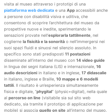
visita al museo attraverso i prototipi di una
piattaforma web dedicata
e una
App
accessibili anche
a persone con disabilità visiva e uditiva, che
consentono di scoprire l’architettura del museo da
prospettive nuove e inedite, sperimentando le
sensazioni provate nell’
esplorarla tattilmente
, nel
coglierne
la fisicità e la sonorità
o nell’immergersi nei
suoi spazi fluidi e sinuosi nel silenzio assoluto. In
specifico sono stati predisposti
11 postazioni
disseminate all’interno del museo con
14 video guide
in lingua dei segni italiana (LIS) e internazionale,
16
audio descrizioni
in italiano e in inglese,
17 didascalie
in italiano, inglese e Braille,
10 mappe e 6 modelli
tattili
. Il risultato è un’esperienza simultaneamente
fisica e digitale, “
phygital
” (physic+digital), nella quale
al
percorso on line
(visitabile sia sul sito web
dedicato, sia tramite il prototipo di applicazione per
mobile) si associa
quello on site
all’interno del museo.