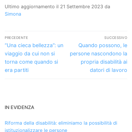
Ultimo aggiornamento il 21 Settembre 2023 da
Simona
Navigazione
PRECEDENTE
SUCCESSIVO
articoli
Articolo
Articolo
“Una cieca bellezza”: un
Quando possono, le
precedente:
successivo:
viaggio da cui non si
persone nascondono la
torna come quando si
propria disabilità ai
era partiti
datori di lavoro
IN EVIDENZA
Riforma della disabilità: eliminiamo la possibilità di
istituzionalizzare le persone