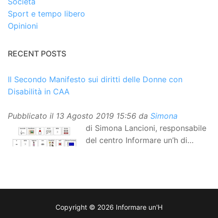
Società
Sport e tempo libero
Opinioni
RECENT POSTS
Il Secondo Manifesto sui diritti delle Donne con
Disabilità in CAA
Pubblicato il
13 Agosto 2019 15:56
da
Simona
di Simona Lancioni, responsabile
del centro Informare un’h di
Peccioli (Pisa) Dopo la
traduzione in lingua italiana, e la versione facile da
leggere, arriva ora la versione in comunicazione
aumentativa alternativa (CAA) del “Secondo Manifesto
sui diritti delle Donne e delle Ragazze con Disabilità
Copyright © 2026 Informare un'H
nell’Unione Europea”. La rivendicazione ed il