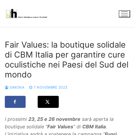
Vai
al
contenuto
Fair Values: la boutique solidale
di CBM Italia per garantire cure
oculistiche nei Paesi del Sud del
mondo
SIMONA
7 NOVEMBRE 2023
I prossimi
23, 25 e 26 novembre
sarà aperta la
boutique solidale “
Fair Values
” di
CBM Italia
.
L’iniziativa andrà a
sostenere la campagna “
Fuori