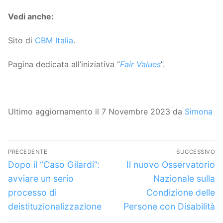
Vedi anche:
Sito di
CBM Italia
.
Pagina dedicata all’iniziativa “
Fair Values
”.
Ultimo aggiornamento il 7 Novembre 2023 da
Simona
Navigazione
PRECEDENTE
SUCCESSIVO
articoli
Articolo
Articolo
Dopo il “Caso Gilardi”:
Il nuovo Osservatorio
precedente:
successivo:
avviare un serio
Nazionale sulla
processo di
Condizione delle
deistituzionalizzazione
Persone con Disabilità