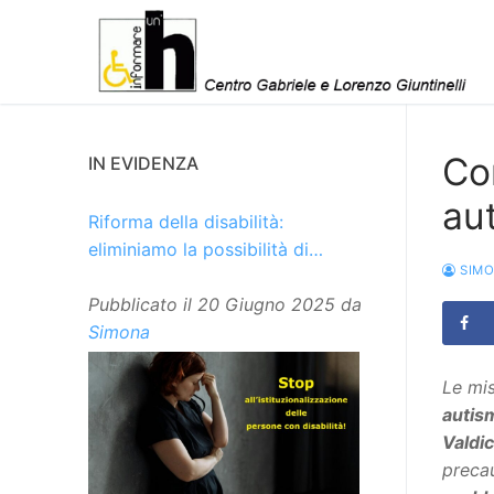
Vai
al
contenuto
Co
IN EVIDENZA
aut
Riforma della disabilità:
eliminiamo la possibilità di
SIM
istituzionalizzare le persone
Pubblicato il
20 Giugno 2025
da
Simona
Le mis
autis
Valdi
precau