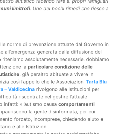
pettro autistico facendo fare ai propri famigliari
uni limitrofi
. Uno dei pochi rimedi che riesce a
lle norme di prevenzione attuate dal Governo in
one all’emergenza generata dalla diffusione del
he riteniamo assolutamente necessarie, dobbiamo
attenzione la
particolare condizione delle
utistiche
, già peraltro abituate a vivere in
zia così l’appello che le Associazioni
Tarta
Blu
a – Valdicecina
rivolgono alle Istituzioni per
fficoltà riscontrate nel gestire l’attuale
 infatti: «l’autismo causa
comportamenti
pauriscono la gente disinformata, per cui
mento forzato, incomprese, chiedendo aiuto e
ario e alle Istituzioni.
centua enormemente le nostre problematiche,