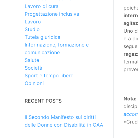
Lavoro di cura
poiché
Progettazione inclusiva
inter
Lavoro
agita
Studio
Uno de
Tutela giuridica
o a pi
Informazione, formazione e
seguen
comunicazione
ragaz
Salute
fermat
Società
preven
Sport e tempo libero
Opinioni
Nota:
RECENT POSTS
discip
accomp
Il Secondo Manifesto sui diritti
«Crud
delle Donne con Disabilità in CAA