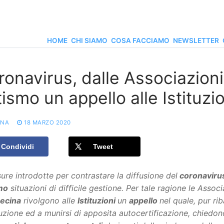
HOME
CHI SIAMO
COSA FACCIAMO
NEWSLETTER
ronavirus, dalle Associazion
ismo un appello alle Istituzio
ONA
18 MARZO 2020
Condividi
Tweet
ure introdotte per contrastare la diffusione del
coronaviru
mo
situazioni di difficile gestione. Per tale ragione le Assoc
cecina
rivolgono alle
Istituzioni
un
appello
nel quale, pur ri
zione ed a munirsi di apposita autocertificazione, chiedono