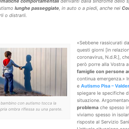
ematiche comportamentali
derivanti dalla sindrome dello s
utismo
lunghe passeggiate
, in auto o a piedi, anche nei
Com
i o distrarli.
«Sebbene rassicurati da
questi giorni [in relazi
coronavirus, N.d.R.], c
però porre alla Vostra 
famiglie con persone a
continua emergenza.» Ini
e
Autismo Pisa – Valder
spiegare le specifiche di
situazione. Argomentano
 bambino con autismo tocca la
problema
che spesso im
pria ombra riflessa su una parete.
viviamo spesso in isola
risposte al Servizio Sanit
L’attuale situazione ac