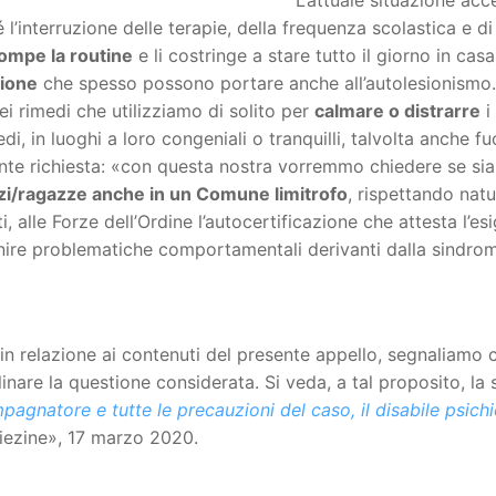
 l’interruzione delle terapie, della frequenza scolastica e di 
rompe la routine
e li costringe a stare tutto il giorno in ca
zione
che spesso possono portare anche all’autolesionismo.
i rimedi che utilizziamo di solito per
calmare o distrarre
i
edi, in luoghi a loro congeniali o tranquilli, talvolta anche 
te richiesta: «con questa nostra vorremmo chiedere se sia
zi/ragazze anche in un Comune limitrofo
, rispettando nat
i, alle Forze dell’Ordine l’autocertificazione che attesta l’esi
ire problematiche comportamentali derivanti dalla sindrome 
in relazione ai contenuti del presente appello, segnaliamo 
linare la questione considerata. Si veda, a tal proposito, la
agnatore e tutte le precauzioni del caso, il disabile psichic
iezine», 17 marzo 2020.