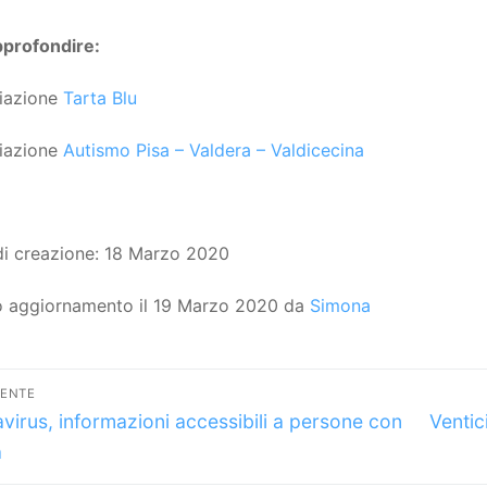
pprofondire:
iazione
Tarta Blu
iazione
Autismo Pisa – Valdera – Valdicecina
di creazione: 18 Marzo 2020
o aggiornamento il 19 Marzo 2020 da
Simona
vigazione
DENTE
lo
Articol
icoli
virus, informazioni accessibili a persone con
Ventic
dente:
succes
a